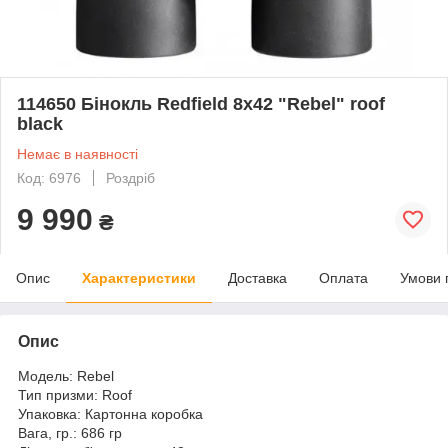
114650 Бінокль Redfield 8x42 "Rebel" roof
black
Немає в наявності
Код: 6976
Роздріб
9 990
₴
Опис
Характеристики
Доставка
Оплата
Умови 
Опис
Модель:
Rebel
Тип призми:
Roof
Упаковка:
Картонна коробка
Вага, гр.:
686 гр