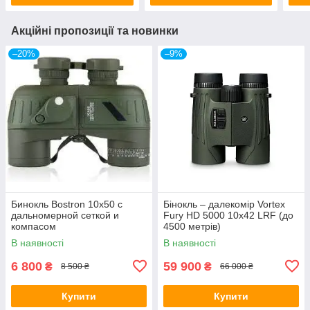
Акційні пропозиції та новинки
–20%
–9%
Бинокль Bostron 10x50 с
Бінокль – далекомір Vortex
дальномерной сеткой и
Fury HD 5000 10х42 LRF (до
компасом
4500 метрів)
В наявності
В наявності
6 800
59 900
₴
₴
8 500 ₴
66 000 ₴
Купити
Купити