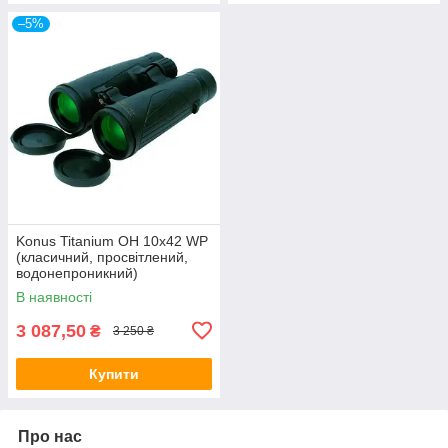
–5%
Konus Titanium OH 10x42 WP
(класичний, просвітлений,
водонепроникний)
В наявності
3 087,50
₴
3 250 ₴
Купити
Про нас