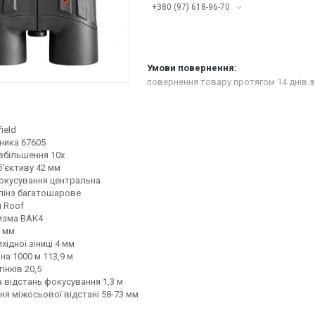
+380 (97) 618-96-70
повернення товару протягом 14 днів
з
ield
ника
67605
 збільшення
10x
б'єктиву
42 мм
окусування
центральна
лінз
багатошарове
и
Roof
изма
BAK4
 мм
хідної зіниці
4 мм
на 1000 м
113,9 м
інків
20,5
а відстань фокусування
1,3 м
ня міжосьової відстані
58-73 мм