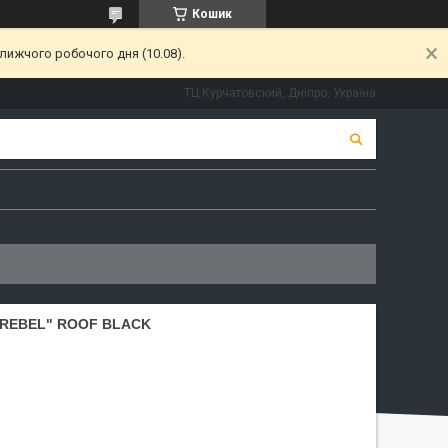
Кошик
лижчого робочого дня (10.08).
ТЦ Курчатовский, Дніпро, Україна
 "REBEL" ROOF BLACK