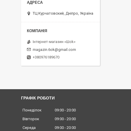
ТЦ Курчатовский, Дніпро, Україна
Інтернет-магазин «Шоk»
magazin.6ok@gmail.com
+380976189670
ГРАФІК РОБОТИ
Понеділок
09:00
20:00
Вівторок
09:00
20:00
Середа
09:00
20:00