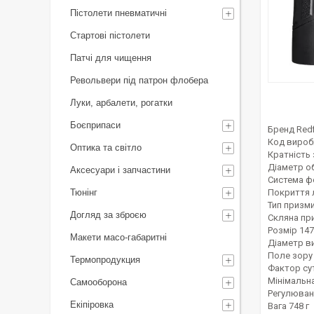
Пістолети пневматичні
Стартові пістолети
Патчі для чищення
Револьвери під патрон флобера
Луки, арбалети, рогатки
Боєприпаси
Бренд
Redf
Код вироб
Оптика та світло
Кратність
Діаметр о
Аксесуари і запчастини
Система ф
Тюнінг
Покриття 
Тип призм
Догляд за зброєю
Скляна пр
Розмір
147
Макети масо-габаритні
Діаметр ви
Поле зору 
Термопродукция
Фактор сут
Мінімальн
Самооборона
Регулюван
Екіпіровка
Вага
748 г