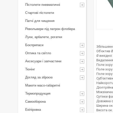
Пістолети пневматичні
Стартові пістолети
Патчі для чищення
Револьвери під патрон флобера
Луки, арбалети, рогатки
Боєприпаси
Збільшенн
Об'єктив Ø
Оптика та світло
Ø вихідної 
Видалення 
Аксесуари і запчастини
Поле зору 
Тюнінг
Поле зору 
Поле зору 
Догляд за зброєю
Суб'єктивн
Найкоротш
Макети масо-габаритні
Діоптрійна
Міжзінична
Термопродукция
Сутінки фа
Довжина ок
Самооборона
Ширина ок.
Екіпіровка
Висота ок.