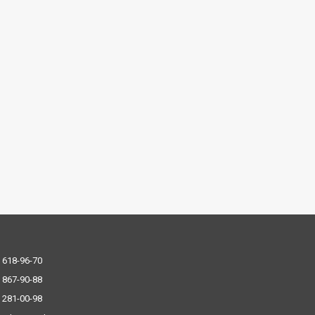
 618-96-70
 867-90-88
 281-00-98