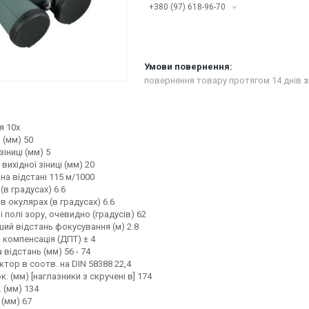
+380 (97) 618-96-70
повернення товару протягом 14 днів
з
я 10x
 (мм) 50
зіниці (мм) 5
вихідної зіниці (мм) 20
на відстані 115 м/1000
(в градусах) 6.6
в окулярах (в градусах) 6.6
і полі зору, очевидно (градусів) 62
ий відстань фокусування (м) 2.8
 компенсація (ДПТ) ± 4
 відстань (мм) 56 - 74
ктор в соотв. на DIN 58388 22,4
. (мм) [наглазники з скручені в] 174
 (мм) 134
 (мм) 67