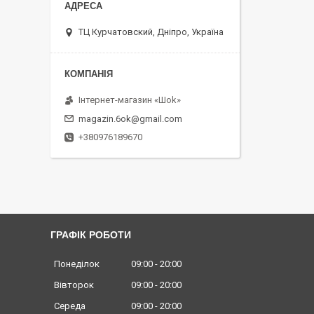
ТЦ Курчатовский, Дніпро, Україна
Інтернет-магазин «Шоk»
magazin.6ok@gmail.com
+380976189670
ГРАФІК РОБОТИ
Понеділок
09:00
20:00
Вівторок
09:00
20:00
Середа
09:00
20:00