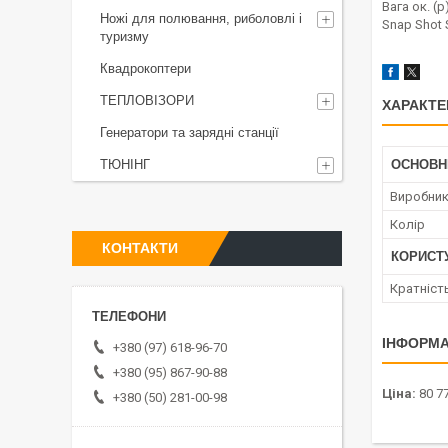
Вага ок. (р
Ножі для полювання, риболовлі і
Snap Shot 
туризму
Квадрокоптери
ТЕПЛОВІЗОРИ
ХАРАКТЕ
Генератори та зарядні станції
ТЮНІНГ
ОСНОВН
Виробни
Колір
КОНТАКТИ
КОРИСТ
Кратніст
ІНФОРМА
+380 (97) 618-96-70
+380 (95) 867-90-88
Ціна:
80 77
+380 (50) 281-00-98