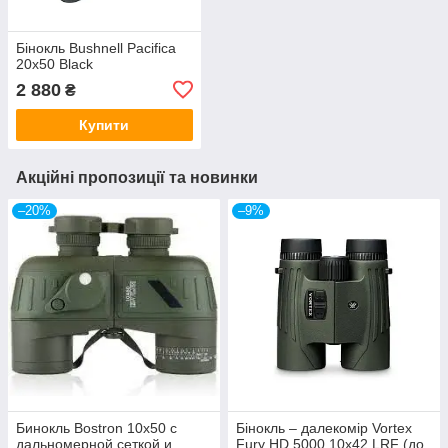
Бінокль Bushnell Pacifica
20х50 Black
2 880
₴
Купити
Акційні пропозиції та новинки
–20%
–9%
Бинокль Bostron 10x50 с
Бінокль – далекомір Vortex
дальномерной сеткой и
Fury HD 5000 10х42 LRF (до