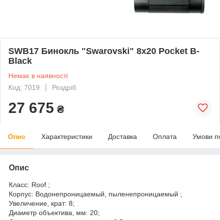
SWB17 Бинокль "Swarovski" 8х20 Pocket B-
Black
Немає в наявності
Код: 7019
Роздріб
27 675
₴
Опис
Характеристики
Доставка
Оплата
Умови п
Опис
Класс: Roof ;
Корпус: Водонепроницаемый, пыленепроницаемый ;
Увеличение, крат: 8;
Диаметр объектива, мм: 20;