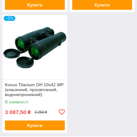
Купити
Купити
–5%
Konus Titanium OH 10x42 WP
(класичний, просвітлений,
водонепроникний)
В наявності
3 087,50
₴
3 250 ₴
Купити