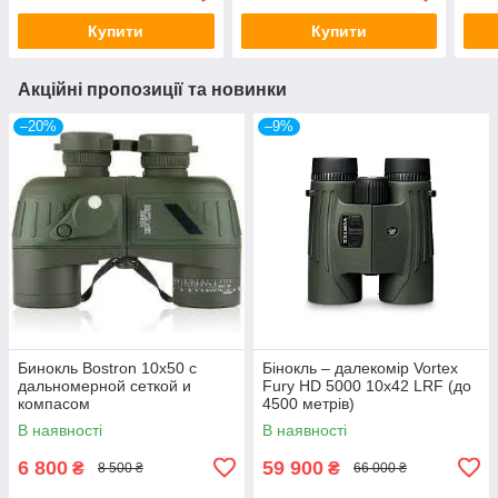
Купити
Купити
Акційні пропозиції та новинки
–20%
–9%
Бинокль Bostron 10x50 с
Бінокль – далекомір Vortex
дальномерной сеткой и
Fury HD 5000 10х42 LRF (до
компасом
4500 метрів)
В наявності
В наявності
6 800
59 900
₴
₴
8 500 ₴
66 000 ₴