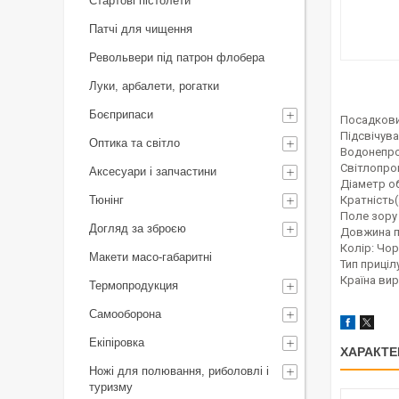
Стартові пістолети
Патчі для чищення
Револьвери під патрон флобера
Луки, арбалети, рогатки
Боєприпаси
Посадкови
Підсвічува
Оптика та світло
Водонепро
Світлопроп
Аксесуари і запчастини
Діаметр об
Тюнінг
Кратність(
Поле зору 
Догляд за зброєю
Довжина п
Колір:
Чор
Макети масо-габаритні
Тип прицілу
Країна вир
Термопродукция
Самооборона
Екіпіровка
ХАРАКТЕ
Ножі для полювання, риболовлі і
туризму