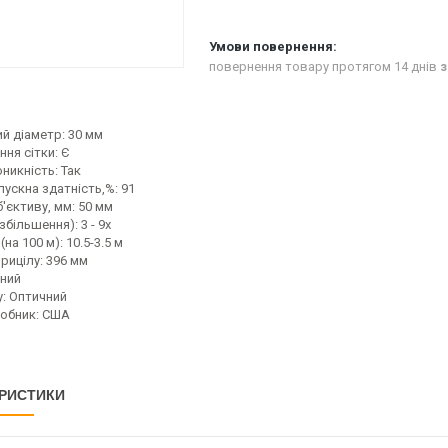
повернення товару протягом 14 днів
з
й діаметр:
30 мм
ння сітки:
Є
никність:
Так
ускна здатність,%:
91
'єктиву, мм:
50 мм
збільшення):
3 - 9х
(на 100 м):
10.5-3.5 м
рицілу:
396 мм
ний
:
Оптичний
обник:
США
РИСТИКИ