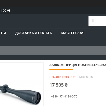
81-00-98
КТЫ
ДОСТАВКА И ОПЛАТА
МАСТЕРСКАЯ
323951М ПРИЦІЛ BUSHNELL"3-9Х5
Немає в наявності
Код:
6146
17 505 ₴
+380 (97) 618-96-70