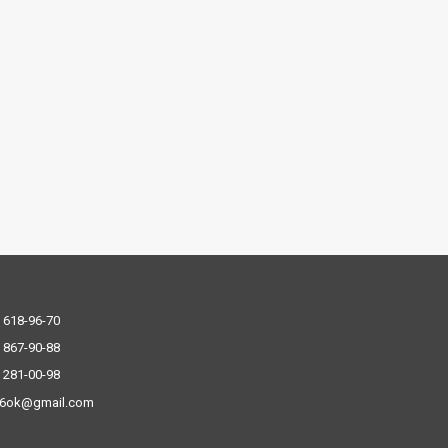
 618-96-70
 867-90-88
 281-00-98
.6ok@gmail.com