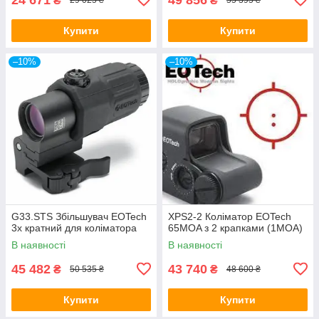
₴
₴
29 025 ₴
55 395 ₴
Купити
Купити
–10%
–10%
G33.STS Збільшувач EOTech
XPS2-2 Коліматор EOTech
3х кратний для коліматора
65MOA з 2 крапками (1MOA)
В наявності
В наявності
45 482
43 740
₴
₴
50 535 ₴
48 600 ₴
Купити
Купити