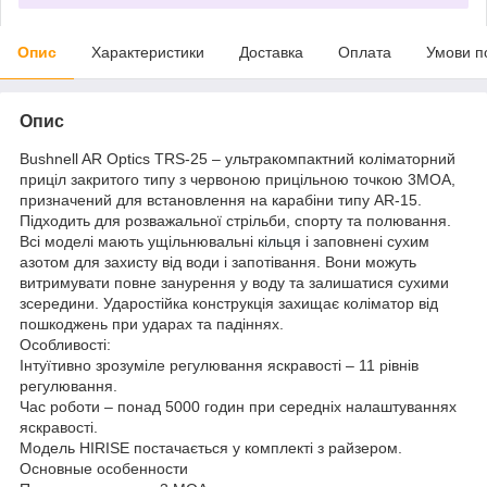
Опис
Характеристики
Доставка
Оплата
Умови п
Опис
Bushnell AR Optics TRS-25 – ультракомпактний коліматорний
приціл закритого типу з червоною прицільною точкою 3МОА,
призначений для встановлення на карабіни типу AR-15.
Підходить для розважальної стрільби, спорту та полювання.
Всі моделі мають ущільнювальні
кільця
і заповнені сухим
азотом для захисту від води і запотівання. Вони можуть
витримувати повне занурення у воду та залишатися сухими
зсередини. Ударостійка конструкція захищає коліматор від
пошкоджень при ударах та падіннях.
Особливості:
Інтуїтивно зрозуміле регулювання яскравості – 11 рівнів
регулювання.
Час роботи – понад 5000 годин при середніх налаштуваннях
яскравості.
Модель HIRISE постачається у комплекті з райзером.
Основные особенности