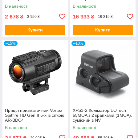
В наявності
В наявності
2 678
16 333
₴
₴
3 150 ₴
19 215 ₴
Купити
Купити
–15%
–10%
Приціл призматичний Vortex
XPS3-2 Коліматор EOTech
Spitfire HD Gen II 5-х із сіткою
65MOA з 2 крапками (1MOA),
AR-BDC4
сумісний з NV
В наявності
В наявності
24 671
49 856