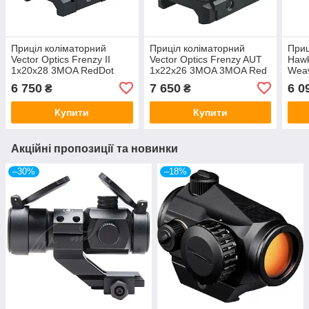
Приціл коліматорний
Приціл коліматорний
Приц
Vector Optics Frenzy II
Vector Optics Frenzy AUT
Hawk
1x20x28 3MOA RedDot
1x22x26 3MOA 3MOA Red
Weav
Dot
6 750
7 650
6 0
₴
₴
Купити
Купити
Акційні пропозиції та новинки
–30%
–18%