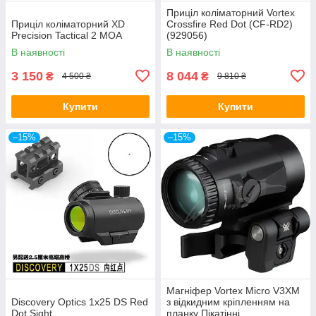
Приціл коліматорний Vortex
Приціл коліматорний XD
Crossfire Red Dot (CF-RD2)
Precision Tactical 2 МОА
(929056)
В наявності
В наявності
3 150
8 044
₴
₴
4 500 ₴
9 810 ₴
Купити
Купити
–15%
–15%
Магніфер Vortex Micro V3XM
Discovery Optics 1x25 DS Red
з відкидним кріпленням на
Dot Sight
планку Пікатінні