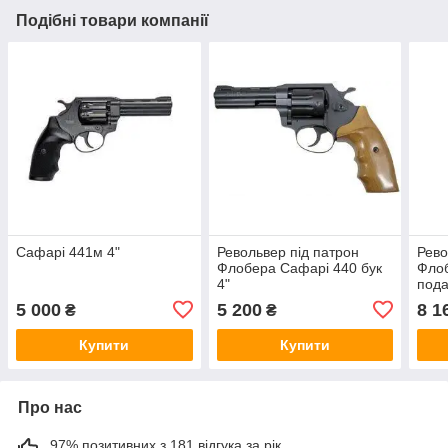
Подібні товари компанії
Сафарі 441м 4"
Револьвер під патрон
Рево
Флобера Сафарі 440 бук
Флоб
4"
пода
Фло
5 000
5 200
8 1
₴
₴
Selli
шт)
Купити
Купити
Про нас
97% позитивних з 181 відгука за рік