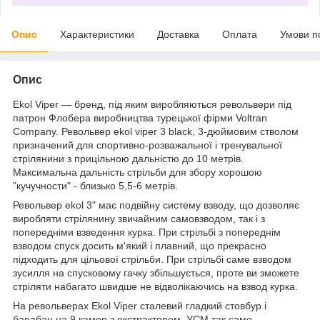
Опис
Характеристики
Доставка
Оплата
Умови п
Опис
Ekol Viper ― бренд, під яким виробляються револьвери під
патрон Флобера виробництва турецької фірми Voltran
Company. Револьвер ekol viper 3 black, 3-дюймовим стволом
призначений для спортивно-розважальної і тренувальної
стрілянини з прицільною дальністю до 10 метрів.
Максимальна дальність стрільби для збору хорошою
"кучучности" - близько 5,5-6 метрів.
Револьвер ekol 3" має подвійну систему взводу, що дозволяє
виробляти стрілянину звичайним самовзводом, так і з
попередніми взведення курка. При стрільбі з попереднім
взводом спуск досить м'який і плавний, що прекрасно
підходить для цільової стрільби. При стрільбі саме взводом
зусилля на спусковому гачку збільшується, проте ви зможете
стріляти набагато швидше не відволікаючись на взвод курка.
На револьверах Ekol Viper сталевий гладкий стовбур і
барабан на 9 камор з екстрактором. УСМ так само