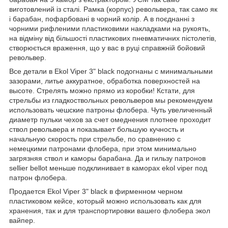
виготовлений із сталі. Рамка (корпус) револьвера, так само як
і барабан, пофарбовані в чорний колір. А в поєднанні з
чорними рифленими пластиковими накладками на рукоять,
на відміну від більшості пластикових пневматичних пістолетів,
створюється враження, що у вас в руці справжній бойовий
револьвер.
Все детали в Ekol Viper 3" black подогнаны с минимальными
зазорами, литье аккуратное, обработка поверхностей на
высоте. Стрелять можно прямо из коробки! Кстати, для
стрельбы из гладкоствольных револьверов мы рекомендуем
использовать
чешские патроны флобера
. Чуть увеличенный
диаметр пульки чехов за счет омеднения плотнее проходит
ствол револьвера и показывает большую кучность и
начальную скорость при стрельбе, по сравнению с
немецкими патронами флобера, при этом минимально
загрязняя ствол и каморы барабана. Да и гильзу патронов
sellier bellot меньше подклинивает в каморах ekol viper под
патрон флобера.
Продается Ekol Viper 3" black в фирменном черном
пластиковом кейсе, который можно использовать как для
хранения, так и для транспортировки вашего флобера экол
вайпер.