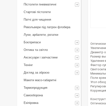
Пістолети пневматичні
Стартові пістолети
Патчі для чищення
Револьвери під патрон флобера
Луки, арбалети, рогатки
Боєприпаси
Оптически
Увеличени
Оптика та світло
Диаметр о
Размер вых
Аксесуари і запчастини
Удаление 
Тюнінг
Фактор сум
Светосила:
Догляд за зброєю
Минимальн
Поле зрени
Макети масо-габаритні
Угол обзор
Регулиров
Термопродукция
Коррекция 
Самооборона
Конструкт
Екіпіровка
Оптическа