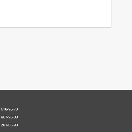
 618-96-70
 867-90-88
 281-00-98