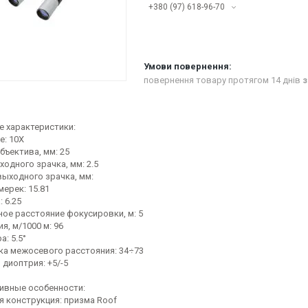
+380 (97) 618-96-70
повернення товару протягом 14 днів
з
е характеристики:
е: 10Х
бъектива, мм: 25
одного зрачка, мм: 2.5
выходного зрачка, мм:
ерек: 15.81
 6.25
ое расстояние фокусировки, м: 5
я, м/1000 м: 96
а: 5.5°
ка межосевого расстояния: 34÷73
диоптрия: +5/-5
ивные особенности:
я конструкция: призма Roof