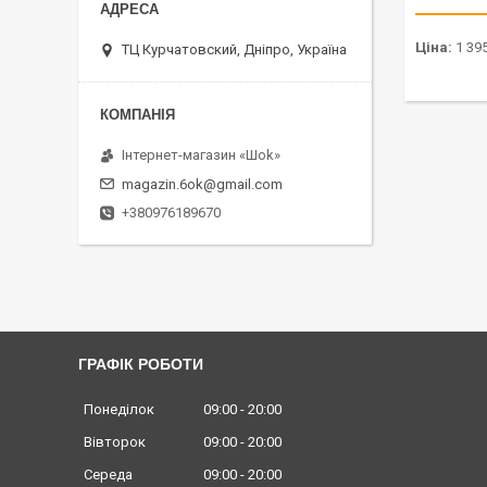
Ціна:
1 395
ТЦ Курчатовский, Дніпро, Україна
Інтернет-магазин «Шоk»
magazin.6ok@gmail.com
+380976189670
ГРАФІК РОБОТИ
Понеділок
09:00
20:00
Вівторок
09:00
20:00
Середа
09:00
20:00