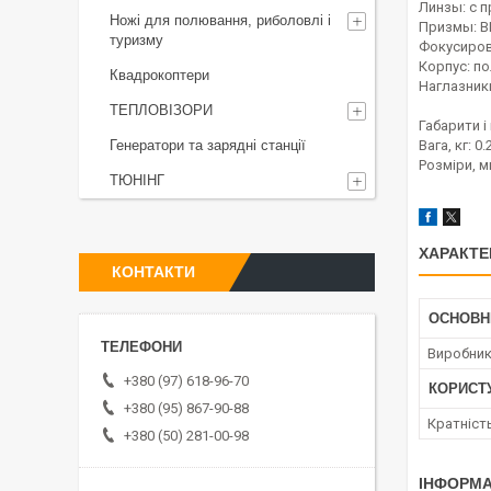
Линзы: с 
Ножі для полювання, риболовлі і
Призмы: B
туризму
Фокусиров
Корпус: п
Квадрокоптери
Наглазник
ТЕПЛОВІЗОРИ
Габарити і 
Генератори та зарядні станції
Вага, кг: 0.
Розміри, м
ТЮНІНГ
ХАРАКТЕ
КОНТАКТИ
ОСНОВН
Виробни
+380 (97) 618-96-70
КОРИСТ
+380 (95) 867-90-88
Кратніст
+380 (50) 281-00-98
ІНФОРМА