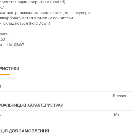
просветляющим покрытием (Coated)
K7
ка: центральным колесом и кольцом на окуляре
олікарбонат/метал з гумовим покриттям
и: складаються (Fold Down)
вага:
250
м: 111х105х37
РИСТИКИ
І
к
Bresser
УВАЛЬНИЦЬКІ ХАРАКТЕРИСТИКИ
ь
10x
ЦІЯ ДЛЯ ЗАМОВЛЕННЯ