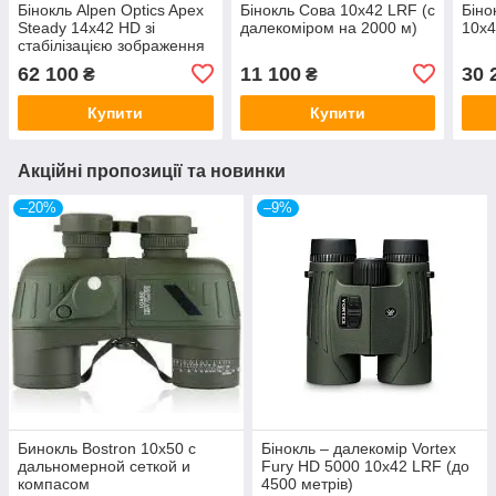
Бінокль Alpen Optics Apex
Бінокль Coва 10x42 LRF (с
Біно
Steady 14x42 HD зі
далекоміром на 2000 м)
10x
стабілізацією зображення
62 100
11 100
30 
₴
₴
Купити
Купити
Акційні пропозиції та новинки
–20%
–9%
Бинокль Bostron 10x50 с
Бінокль – далекомір Vortex
дальномерной сеткой и
Fury HD 5000 10х42 LRF (до
компасом
4500 метрів)