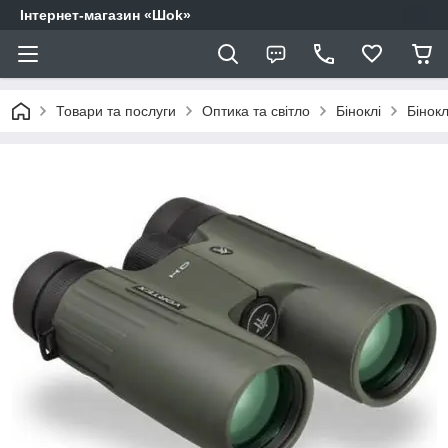
Інтернет-магазин «Шоk»
Товари та послуги
Оптика та світло
Біноклі
Бінок