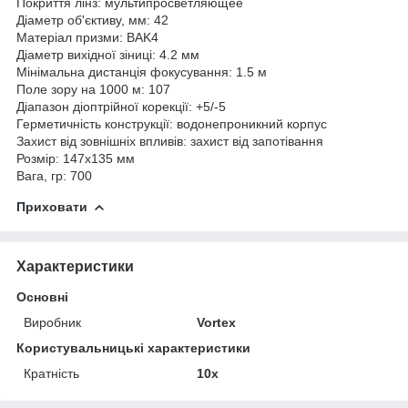
Покриття лінз:
мультипросветляющее
Діаметр об'єктиву, мм:
42
Матеріал призми:
BAK4
Діаметр вихідної зіниці:
4.2 мм
Мінімальна дистанція фокусування:
1.5 м
Поле зору на 1000 м:
107
Діапазон діоптрійної корекції:
+5/-5
Герметичність конструкції:
водонепроникний корпус
Захист від зовнішніх впливів:
захист від запотівання
Розмір:
147x135 мм
Вага, гр:
700
Приховати
Характеристики
Основні
Виробник
Vortex
Користувальницькі характеристики
Кратність
10x