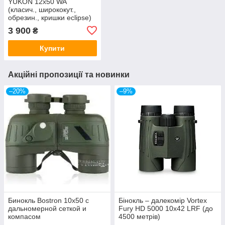
YUKON 12х50 WA
(класич., ширококут.,
обрезин., кришки eclipse)
Білорусь
3 900
₴
Купити
Акційні пропозиції та новинки
–20%
–9%
Бинокль Bostron 10x50 с
Бінокль – далекомір Vortex
дальномерной сеткой и
Fury HD 5000 10х42 LRF (до
компасом
4500 метрів)