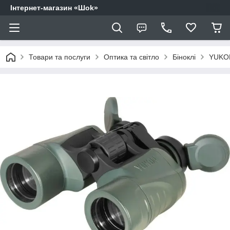
Інтернет-магазин «Шоk»
Товари та послуги
Оптика та світло
Біноклі
YUKON