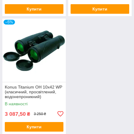
Купити
Купити
–5%
Konus Titanium OH 10x42 WP
(класичний, просвітлений,
водонепроникний)
В наявності
3 087,50
₴
3 250 ₴
Купити