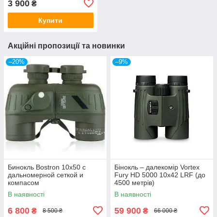
3 900
₴
Купити
Акційні пропозиції та новинки
–20%
–9%
Бинокль Bostron 10x50 с
Бінокль – далекомір Vortex
дальномерной сеткой и
Fury HD 5000 10х42 LRF (до
компасом
4500 метрів)
В наявності
В наявності
6 800
59 900
₴
₴
8 500 ₴
66 000 ₴