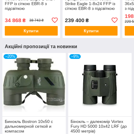
FFP із сіткою EBR-8 з
Strike Eagle 1-8x24 FFP із
36x5
підсвіткою
сіткою EBR-8 з підсвіткою
з пі
198
34 868
239 400
₴
₴
38 743 ₴
220 5
Купити
Купити
Акційні пропозиції та новинки
–20%
–9%
Бинокль Bostron 10x50 с
Бінокль – далекомір Vortex
дальномерной сеткой и
Fury HD 5000 10х42 LRF (до
компасом
4500 метрів)