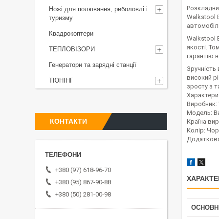
Розкладний
Ножі для полювання, риболовлі і
Walkstool 
туризму
автомобілі
Квадрокоптери
Walkstool
якості. Т
ТЕПЛОВІЗОРИ
гарантію н
Генератори та зарядні станції
Зручність 
високий рі
ТЮНІНГ
зросту з т
Характери
Виробник: 
Модель: B
КОНТАКТИ
Країна вир
Колір: Чо
Додаткова
+380 (97) 618-96-70
ХАРАКТЕ
+380 (95) 867-90-88
+380 (50) 281-00-98
ОСНОВН