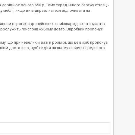
а дорівнює всього 650 р. Тому серед іншого багажу стілець
ку меблі, якщо ви відправляєтеся відпочивати на
анням строгих європейських та міжнародних стандартів
 прослужить по-справжньому довго. Виробник пропонує
у, що при невеликій вазі й розмірі, що це виріб пропонує
лком достатньо, щоб сидіти на ньому людині середнього