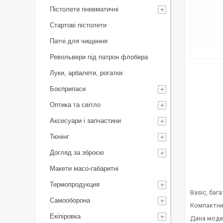
Пістолети пневматичні
Стартові пістолети
Патчі для чищення
Револьвери під патрон флобера
Луки, арбалети, рогатки
Боєприпаси
Оптика та світло
Аксесуари і запчастини
Тюнінг
Догляд за зброєю
Макети масо-габаритні
Термопродукция
Basic, баг
Самооборона
Компактний
Екіпіровка
Дана модел