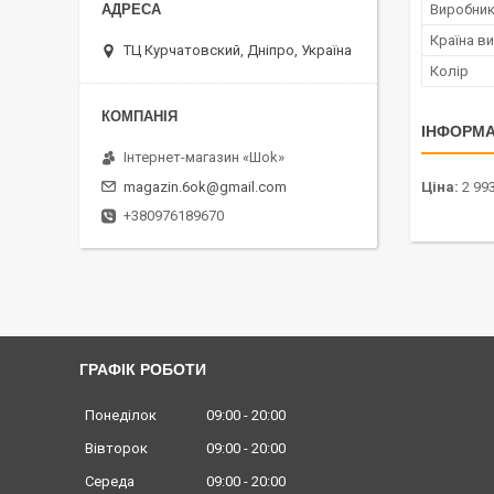
Виробни
Країна в
ТЦ Курчатовский, Дніпро, Україна
Колір
ІНФОРМА
Інтернет-магазин «Шоk»
magazin.6ok@gmail.com
Ціна:
2 993
+380976189670
ГРАФІК РОБОТИ
Понеділок
09:00
20:00
Вівторок
09:00
20:00
Середа
09:00
20:00