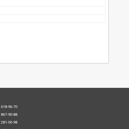
 618-96-70
 867-90-88
 281-00-98