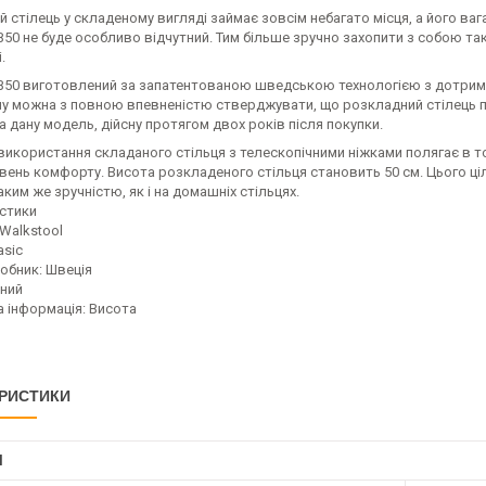
 стілець у складеному вигляді займає зовсім небагато місця, а його ваг
B50 не буде особливо відчутний. Тим більше зручно захопити з собою та
.
 B50 виготовлений за запатентованою шведською технологією з дотрим
ому можна з повною впевненістю стверджувати, що розкладний стілець
а дану модель, дійсну протягом двох років після покупки.
використання складаного стільця з телескопічними ніжками полягає в том
вень комфорту. Висота розкладеного стільця становить 50 см. Цього ці
аким же зручністю, як і на домашніх стільцях.
стики
Walkstool
asic
обник: Швеція
рний
 інформація: Висота
РИСТИКИ
І