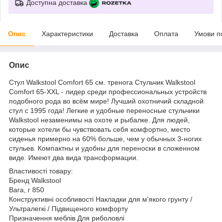
Доступна доставка
Опис
Характеристики
Доставка
Оплата
Умови п
Опис
Стул Walkstool Comfort 65 см. тренога Стульчик Walkstool
Comfort 65-XXL - лидер среди профессиональных устройств
подобного рода во всём мире! Лучший охотничий складной
стул с 1995 года! Легкие и удобные переносные стульчики
Walkstool незаменимы на охоте и рыбалке. Для людей,
которые хотели бы чувствовать себя комфортно, место
сиденья примерно на 60% больше, чем у обычных 3-ногих
стульев. Компактны и удобны для переноски в сложенном
виде. Имеют два вида трансформации.
Властивості товару:
Бренд Walkstool
Вага, г 850
Конструктивні особливості Накладки для м'якого грунту /
Ультралегкі / Підвищеного комфорту
Призначення меблів Для риболовлі