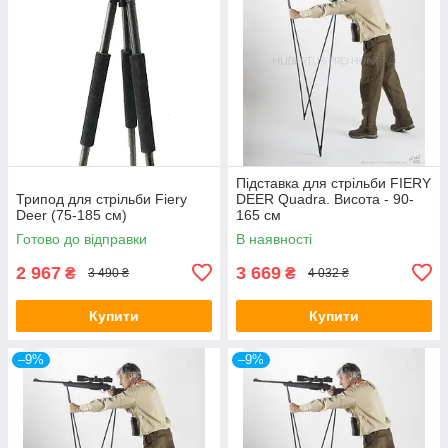
Підставка для стрільби FIERY
Трипод для стрільби Fiery
DEER Quadra. Висота - 90-
Deer (75-185 см)
165 см
Готово до відправки
В наявності
2 967
3 669
₴
₴
3 490 ₴
4 032 ₴
Купити
Купити
–9%
–9%