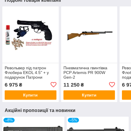
Подібні товари компанії
Револьвер під патрон
Пневматична гвинтівка
Рево
Флобера EKOL 4.5" + у
PCP Artemis PR 900W
Флоб
подарунок Патрони
Gen-2
пода
Флобера 4 мм + кобура +
Флоб
6 975
11 250
6 9
₴
₴
очисне мастило-спрей
очис
XADO
Купити
Купити
Акційні пропозиції та новинки
–8%
–5%