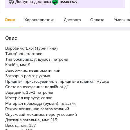
Доступна доставка
Опис
Характеристики
Доставка
Оплата
Умови п
Опис
Виробник: Ekol (Туреччина)
Тип зброї: стартове
Тип
боєприпасу
: шумові патрони
Калібр, мм: 9
Запобіжник: неавтоматичний
Затворна рама: рухома
Прицільні пристосування
: є, прицільна
планка
і мушка
Система взведення: подвійної дії
Зарядний: 15+1 патронів
Матеріал корпусу: сплав
Матеріал приклада (руків'я): пластик
Режим вогню: напівавтоматичний
Спусковий механізм: нерегульований
Довжина загальна, мм: 215
Висота, мм: 137