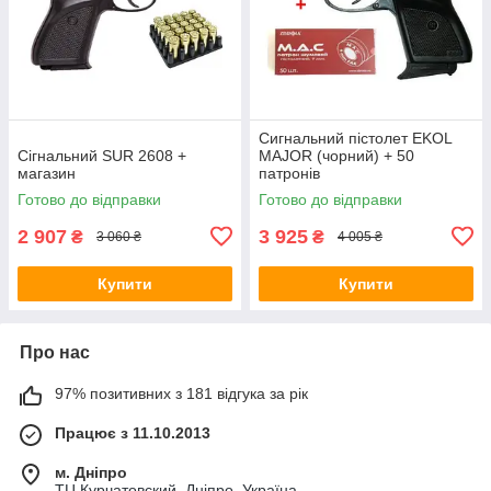
Сигнальний пістолет EKOL
Сігнальний SUR 2608 +
MAJOR (чорний) + 50
магазин
патронів
Готово до відправки
Готово до відправки
2 907
3 925
₴
₴
3 060 ₴
4 005 ₴
Купити
Купити
Про нас
97% позитивних з 181 відгука за рік
Працює з 11.10.2013
м. Дніпро
ТЦ Курчатовский, Дніпро, Україна