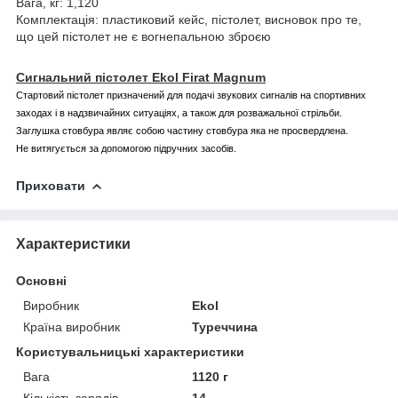
Вага, кг: 1,120
Комплектація: пластиковий кейс, пістолет, висновок про те,
що цей пістолет не є вогнепальною зброєю
Сигнальний пістолет Ekol Firat Magnum
Стартовий пістолет призначений для подачі звукових сигналів на спортивних
заходах і в надзвичайних ситуаціях, а також для розважальної стрільби.
Заглушка стовбура являє собою частину стовбура яка не просвердлена.
Не витягується за допомогою підручних засобів.
Приховати
Характеристики
Основні
Виробник
Ekol
Країна виробник
Туреччина
Користувальницькі характеристики
Вага
1120 г
Кількість зарядів
14