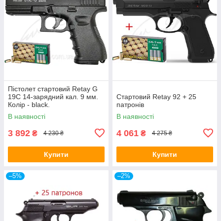
Пістолет стартовий Retay G
19C 14-зарядний кал. 9 мм.
Стартовий Retay 92 + 25
Колір - black.
патронів
В наявності
В наявності
3 892
4 061
₴
₴
4 230 ₴
4 275 ₴
Купити
Купити
–5%
–2%