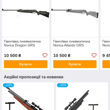
Гвинтівка пневматична
Гвинтівка пневматична
Гвин
Norica Dragon GRS
Norica Atlantic GRS
Noric
10 500
10 500
9 4
₴
₴
Купити
Купити
Акційні пропозиції та новинки
–10%
–10%