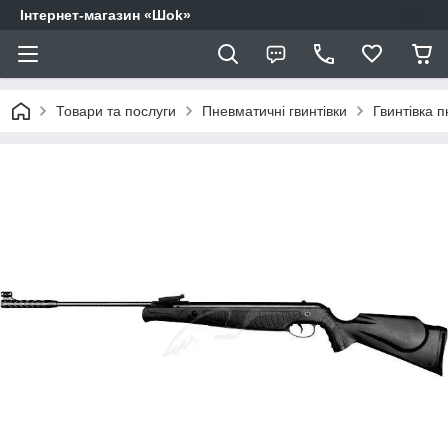
Інтернет-магазин «Шоk»
Товари та послуги
Пневматичні гвинтівки
Гвинтівка 