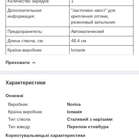
Количество зарядов:
1
Дополнительная
"ласточкин хвост" для
информация:
крепления оптики,
резиновый затыльник
Предохранитель:
Автоматический
Длина ствола, см:
48,4 см
Країна виробник:
Іспанія
Приховати
Характеристики
Основні
Виробник
Norica
Країна виробник
Іспанія
Тип ствола
Сталевий з нарізами
Тип взводу
Перелом стовбура
Користувальницькі характеристики