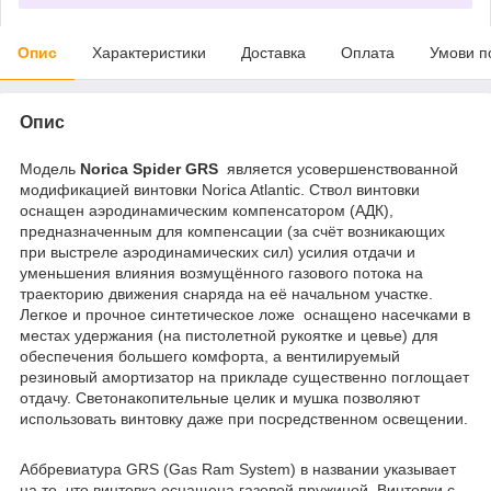
Опис
Характеристики
Доставка
Оплата
Умови п
Опис
Модель
Norica Spider GRS
является усовершенствованной
модификацией винтовки Norica Atlantic. Ствол винтовки
оснащен аэродинамическим компенсатором (АДК),
предназначенным для компенсации (за счёт возникающих
при выстреле аэродинамических сил) усилия отдачи и
уменьшения влияния возмущённого газового потока на
траекторию движения снаряда на её начальном участке.
Легкое и прочное синтетическое ложе оснащено насечками в
местах удержания (на пистолетной рукоятке и цевье) для
обеспечения большего комфорта, а вентилируемый
резиновый амортизатор на прикладе существенно поглощает
отдачу. Светонакопительные целик и мушка позволяют
использовать винтовку даже при посредственном освещении.
Аббревиатура GRS (Gas Ram System) в названии указывает
на то, что винтовка оснащена газовой пружиной. Винтовки с