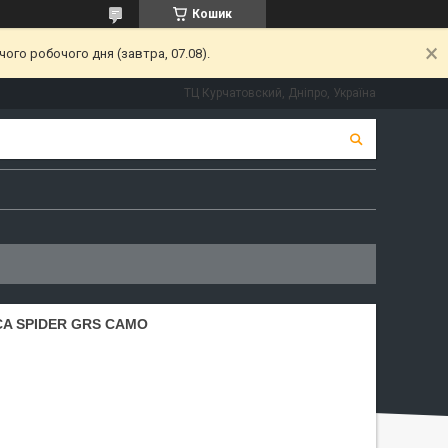
Кошик
ого робочого дня (завтра, 07.08).
ТЦ Курчатовский, Дніпро, Україна
A SPIDER GRS CAMO