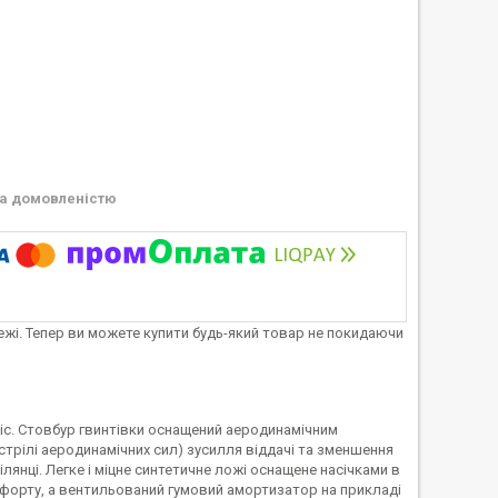
а домовленістю
тежі. Тепер ви можете купити будь-який товар не покидаючи
ic. Стовбур гвинтівки оснащений аеродинамічним
трілі аеродинамічних сил) зусилля віддачі та зменшення
лянці. Легке і міцне синтетичне ложі оснащене насічками в
омфорту, а вентильований гумовий амортизатор на прикладі