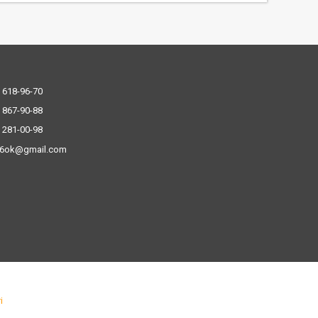
 618-96-70
 867-90-88
 281-00-98
.6ok@gmail.com
і