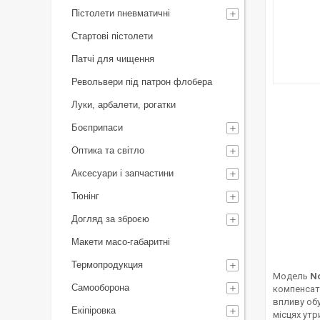
Пістолети пневматичні
Стартові пістолети
Патчі для чищення
Револьвери під патрон флобера
Луки, арбалети, рогатки
Боєприпаси
Оптика та світло
Аксесуари і запчастини
Тюнінг
Догляд за зброєю
Макети масо-габаритні
Термопродукция
Модель
No
Самооборона
компенсато
впливу обу
Екіпіровка
місцях утр