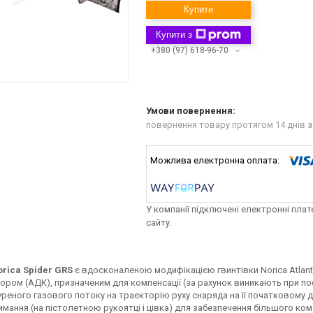
Купити
Купити з
+380 (97) 618-96-70
повернення товару протягом 14 днів
з
У компанії підключені електронні пла
сайту.
rica Spider GRS
є вдосконаленою модифікацією гвинтівки Norica Atlant
ром (АДК), призначеним для компенсації (за рахунок виникають при пос
реного газового потоку на траєкторію руху снаряда на її початковому ді
имання (на пістолетною рукоятці і цівка) для забезпечення більшого к