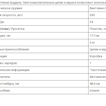
оглинає віддачу. Светонакопительные целик и мушка позволяют исполь
ческое оружие:
Винтовки 
 скорость, м/с:
330
Дж:
24
(ложа
)/ Рукоятка:
Пластик, т
ая, см:
117 см
3 кг
ые приспособления:
Целик и м
ация:
Коробка
во зарядов:
1
ельная информация:
"ласточкин
нитель:
Автоматич
стовбура, см:
48,4 см
робник:
Іспанія