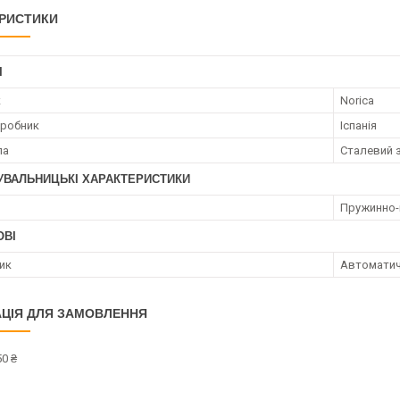
РИСТИКИ
І
к
Norica
иробник
Іспанія
ла
Сталевий з
УВАЛЬНИЦЬКІ ХАРАКТЕРИСТИКИ
Пружинно-
ОВІ
ик
Автомати
ЦІЯ ДЛЯ ЗАМОВЛЕННЯ
0 ₴