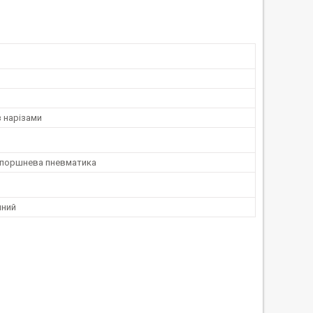
 нарізами
поршнева пневматика
чний