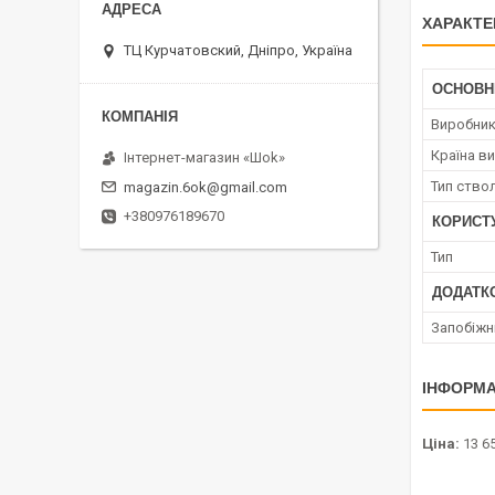
ХАРАКТЕ
ТЦ Курчатовский, Дніпро, Україна
ОСНОВН
Виробни
Країна в
Інтернет-магазин «Шоk»
Тип ство
magazin.6ok@gmail.com
+380976189670
КОРИСТ
Тип
ДОДАТК
Запобіжн
ІНФОРМА
Ціна:
13 65