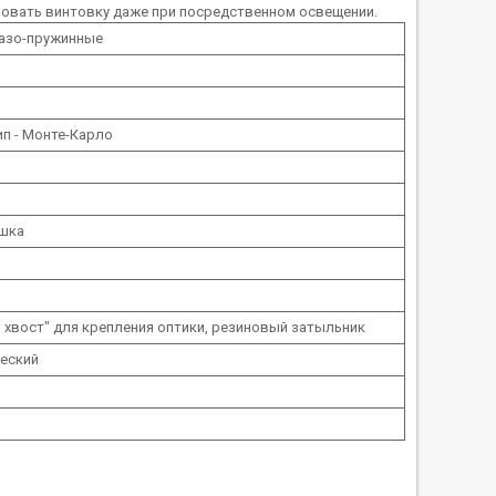
зовать винтовку даже при посредственном освещении.
газо-пружинные
ип - Монте-Карло
ушка
 хвост" для крепления оптики, резиновый затыльник
еский