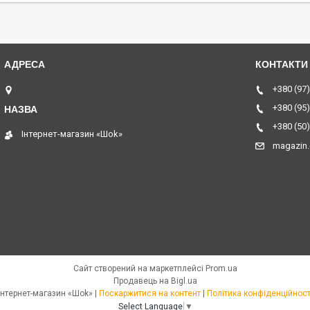
ТЦ Курчатовский, Дніпро, Україна
+380 (97)
+380 (95)
+380 (50)
Інтернет-магазин «Шоk»
magazin
Сайт створений на маркетплейсі
Prom.ua
Продавець на Bigl.ua
Інтернет-магазин «Шоk» |
Поскаржитися на контент
|
Політика конфіденційност
Select Language
▼