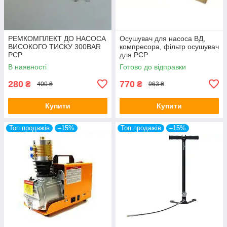
РЕМКОМПЛЕКТ ДО НАСОСА
Осушувач для насоса ВД,
ВИСОКОГО ТИСКУ 300BAR
компресора, фільтр осушувач
PCP
для PCP
В наявності
Готово до відправки
280
770
₴
₴
400 ₴
963 ₴
Купити
Купити
Топ продажів
–15%
Топ продажів
–15%