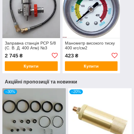
Заправна станція PCP 5/8
Манометр високого тиску
(С. В. Д. 400 Атм) №3
400 кгс/см2
2 745
423
₴
₴
Купити
Купити
Акційні пропозиції та новинки
–30%
–20%