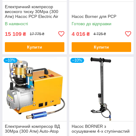
Електричний компресор
високого тиску 30Mpa (300
Атм) Насос PCP Electric Air
Насос Borner для PCP
Насос 220V
В наявності
Готово до відправки
15 109
4 016
₴
₴
17 775 ₴
4 725 ₴
Купити
Купити
–10%
–10%
Електричний компресор ВД
Насос BORNER з
30Mpa (300 Атм) Auto-Atop
осушувачем 4-х ступінчастий