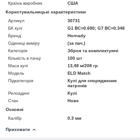
Країна виробник
США
Користувальницькі характеристики
Артикул
30731
БК кулі
G1 BC=0.690; G7 BC=0.348
Бренд
Hornady
Одиниці виміру
(за пач.)
Категорія
Зброя та комплектуючі
Кількість в пачці
100 шт
Маса кулі
13,48 м/208 гр
Модель
ELD Match
Підкатегорія
Кулі для спорядження
патронів
Релоадинг
Кулі
Стан
Нове
Основні
Калібр
0.3 мм
Приховати