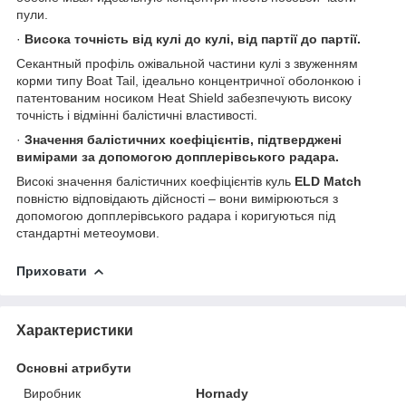
пули.
·
Висока точність від кулі до кулі, від партії до партії.
Секантный профіль ожівальной частини кулі з звуженням
корми типу Boat Tail, ідеально концентричної оболонкою і
патентованим носиком Heat Shield забезпечують високу
точність і відмінні балістичні властивості.
·
Значення балістичних коефіцієнтів, підтверджені
вимірами за допомогою допплерівського радара.
Високі значення балістичних коефіцієнтів куль
ELD
Match
повністю відповідають дійсності – вони вимірюються з
допомогою допплерівського радара і коригуються під
стандартні метеоумови.
Приховати
Характеристики
Основні атрибути
Виробник
Hornady