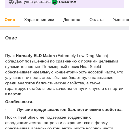
Доступна доставка
Опис
Характеристики
Доставка
Оплата
Умови п
Опис
Пули
Hornady
ELD
Match
(Extremely Low Drag Match)
обладают повышенной по сравнению с прочими целевыми
пулями точностью. Полимерный носик Heat Shield
обеспечивает идеальную концентричность носовой части, что
улучшает точность стрельбы, сообщает пуле наивысшие
среди аналогов баллистические свойства, а также
гарантирует стабильность качества от пули к пуле и от партии
к партии.
Особенности:
·
Лучшие среди аналогов баллистические свойства.
Носик Heat Shield не подвержен воздействию
аэродинамического нагрева и сохраняет свою форму,
обеспечивая идеальную концентричность носовой части