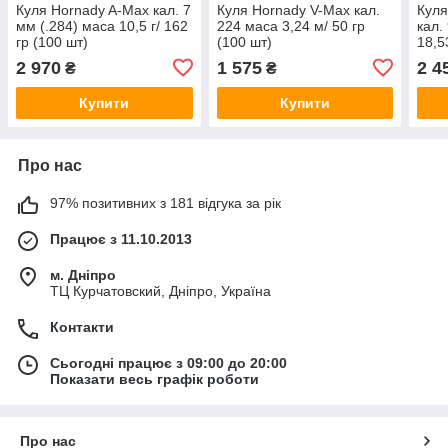
Куля Hornady A-Max кал. 7
Куля Hornady V-Max кал.
Куля
мм (.284) маса 10,5 г/ 162
224 маса 3,24 м/ 50 гр
кал.
гр (100 шт)
(100 шт)
18,5
2 970
1 575
2 4
₴
₴
Купити
Купити
Про нас
97% позитивних з 181 відгука за рік
Працює з 11.10.2013
м. Дніпро
ТЦ Курчатовский, Дніпро, Україна
Контакти
Сьогодні працює з 09:00 до 20:00
Показати весь графік роботи
Про нас