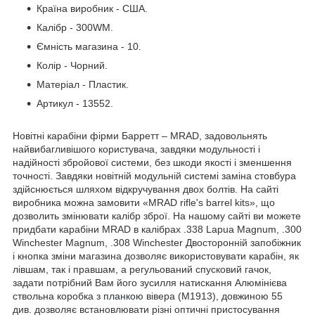
Країна виробник - США.
Калібр - 300WM.
Ємність магазина - 10.
Колір - Чорний.
Матеріал - Пластик.
Артикул - 13552.
Новітні карабіни фірми Барретт – MRAD, задовольнять
найвибагливішого користувача, завдяки модульності і
надійності збройової системи, без шкоди якості і зменшення
точності. Завдяки новітній модульній системі заміна стовбура
здійснюється шляхом відкручування двох болтів. На сайті
виробника можна замовити «MRAD rifle's barrel kits», що
дозволить змінювати калібр зброї. На нашому сайті ви можете
придбати карабіни MRAD в калібрах .338 Lapua Magnum, .300
Winchester Magnum, .308 Winchester Двосторонній запобіжник
і кнопка зміни магазина дозволяє використовувати карабін, як
лівшам, так і правшам, а регульований спусковий гачок,
задати потрібний Вам його зусилля натискання Алюмінієва
ствольна коробка з
планкою
вівера (М1913), довжиною 55
див. дозволяє встановлювати різні оптичні пристосування