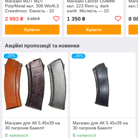
Магазин MDT MDT
Магазин Lancer L5AWM
Мага
Poly/Metal кал. 308 Win/6,5
кал. 223 Rem ц: dark
кал.
Creedmoor. Ємність - 10
earth. Місткість — 10
патронів
патронів.
2 993
1 350
8 0
₴
₴
3 150 ₴
Купити
Купити
Акційні пропозиції та новинки
–26%
–26%
Магазин для АК 5.45х39 на
Магазин для АК 5.45х39 на
30 патронів Бакеліт
30 патронів Бакеліт
В наявності
В наявності