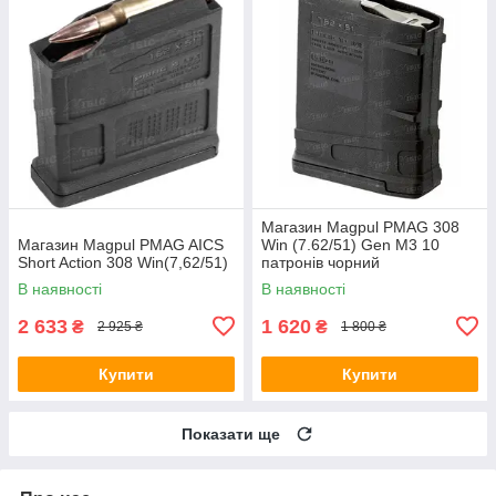
Магазин Magpul PMAG 308
Магазин Magpul PMAG AICS
Win (7.62/51) Gen M3 10
Short Action 308 Win(7,62/51)
патронів чорний
В наявності
В наявності
2 633
1 620
₴
₴
2 925 ₴
1 800 ₴
Купити
Купити
Показати ще