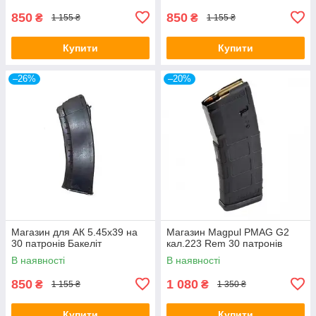
850
850
₴
₴
1 155 ₴
1 155 ₴
Купити
Купити
–26%
–20%
Магазин для АК 5.45х39 на
Магазин Magpul PMAG G2
30 патронів Бакеліт
кал.223 Rem 30 патронів
В наявності
В наявності
850
1 080
₴
₴
1 155 ₴
1 350 ₴
Купити
Купити