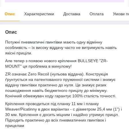
Опис
Характеристики
Доставка
Оплата
Умови п
Опис
Потужні
пневматичні гвинтівки
мають одну відмінну
особливість – їх високу віддачу часто не витримують навіть
якісні приціли.
Але тепер з появою нового
кріплення
BULLSEYE "ZR-
MOUNT" ця проблема в минулому!
ZR означає Zero Recoil (нульова віддача). Конструкція
ґрунтується на патентованого пружинної системи і знижує
віддачу гвинтівки практично до нуля. Це знижує ризик
пошкодження навіть бюджетного прицілу до мінімуму.
Конічний обмежувач ходу гарантує 100% сталість точності.
Кріплення проводиться під планку 11 мм і планку
Weaver/Picatinny в двох варіантах - c діаметром 25,4 мм (1") і
30 мм. Кріплення є досить міцним і надійно утримує приціл.
Підходить практично до всіх пневматичних гвинтівок і
прицелам