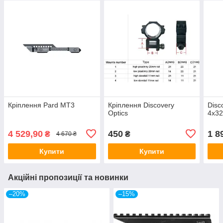
Кріплення Pard MT3
Кріплення Discovery
Disc
Optics
4x3
4 529,90
450
1 8
₴
₴
4 670 ₴
Купити
Купити
Акційні пропозиції та новинки
–20%
–15%