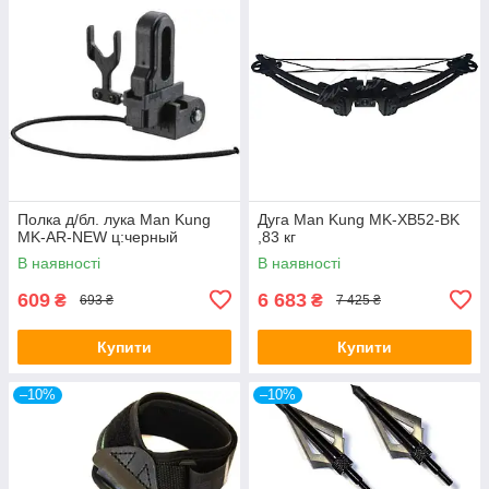
Полка д/бл. лука Man Kung
Дуга Man Kung MK-XB52-BK
MK-AR-NEW ц:черный
,83 кг
В наявності
В наявності
609
6 683
₴
₴
693 ₴
7 425 ₴
Купити
Купити
–10%
–10%