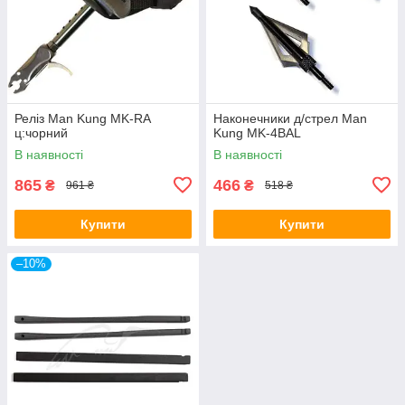
Реліз Man Kung MK-RA
Наконечники д/стрел Man
ц:чорний
Kung MK-4BAL
В наявності
В наявності
865
466
₴
₴
961 ₴
518 ₴
Купити
Купити
–10%