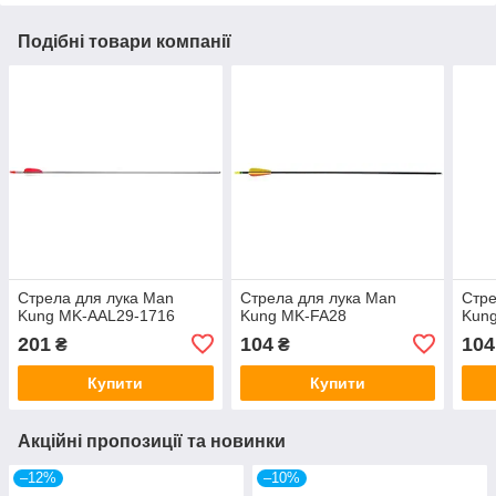
Подібні товари компанії
Стрела для лука Man
Стрела для лука Man
Стре
Kung MK-AAL29-1716
Kung MK-FA28
Kun
201
104
104
₴
₴
Купити
Купити
Акційні пропозиції та новинки
–12%
–10%