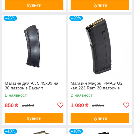
Купити
Купити
–26%
–20%
Магазин для АК 5.45х39 на
Магазин Magpul PMAG G2
30 патронів Бакеліт
кал.223 Rem 30 патронів
В наявності
В наявності
850
1 080
₴
₴
1 155 ₴
1 350 ₴
Купити
Купити
–10%
–10%