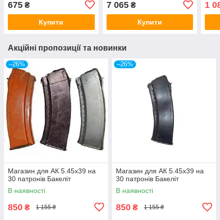
675
7 065
1 0
₴
₴
Купити
Купити
Акційні пропозиції та новинки
–26%
–26%
Магазин для АК 5.45х39 на
Магазин для АК 5.45х39 на
30 патронів Бакеліт
30 патронів Бакеліт
В наявності
В наявності
850
850
₴
₴
1 155 ₴
1 155 ₴