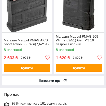
Магазин Magpul PMAG 308
Магазин Magpul PMAG AICS
Win (7.62/51) Gen M3 10
Short Action 308 Win(7,62/51)
патронів чорний
В наявності
В наявності
2 633
1 620
₴
₴
2 925 ₴
1 800 ₴
Купити
Купити
Показати ще
Про нас
97% позитивних з 181 відгука за рік