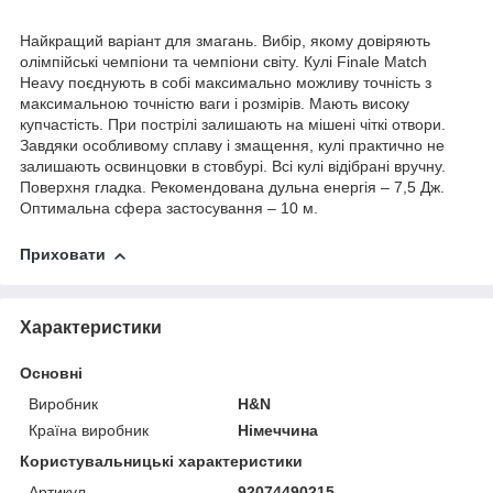
Найкращий варіант для змагань. Вибір, якому довіряють
олімпійські чемпіони та чемпіони світу. Кулі Finale Match
Heavy поєднують в собі максимально можливу точність з
максимальною точністю ваги і розмірів. Мають високу
купчастість. При пострілі залишають на мішені чіткі отвори.
Завдяки особливому сплаву і змащення, кулі практично не
залишають освинцовки в стовбурі. Всі кулі відібрані вручну.
Поверхня гладка. Рекомендована дульна енергія – 7,5 Дж.
Оптимальна сфера застосування – 10 м.
Приховати
Характеристики
Основні
Виробник
H&N
Країна виробник
Німеччина
Користувальницькі характеристики
Артикул
92074490215