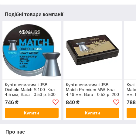
Подібні товари компанії
Кулі пневматичні JSB
Кулі пневматичні JSB
Кулі
Diabolo Match S 100. Кал.
Match Premium MW. Кал.
Matc
4.5 мм, Вага - 0.53 р. 500
4.49 мм. Вага - 0.52 р. 200
мм. 
шт/уп
шт/уп
пач.
746
840
788
₴
₴
Купити
Купити
Про нас