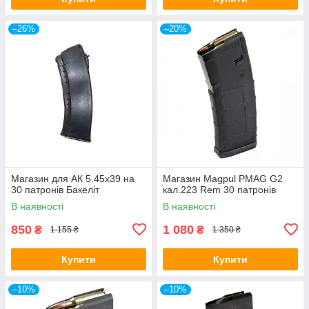
–26%
–20%
Магазин для АК 5.45х39 на
Магазин Magpul PMAG G2
30 патронів Бакеліт
кал.223 Rem 30 патронів
В наявності
В наявності
850
1 080
₴
₴
1 155 ₴
1 350 ₴
Купити
Купити
–10%
–10%