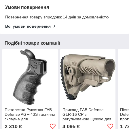
Умови повернення
Повернення товару впродовж 14 днів за домовленістю
Всі умови повернення
Подібні товари компанії
Пістолетна Рукоятка FAB
Приклад FAB Defense
Піст
Defense AGF-43S тактична
GLR-16 CP з
Defe
складна для
регульованою щокою для
прог
M4/M16/AR15. Колір -
AR15/M16. Колір -
M4/M
2 310
4 095
1 7
₴
₴
чорний
пісочний
чор