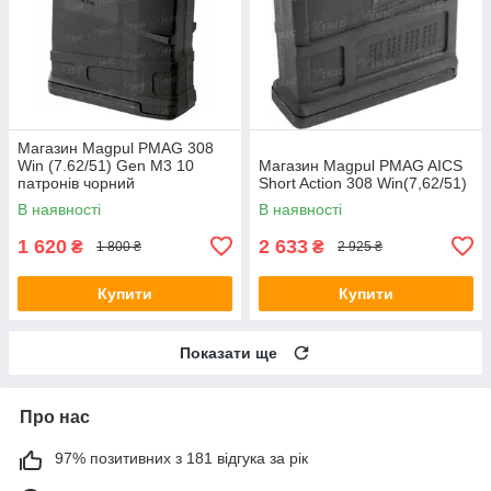
Магазин Magpul PMAG 308
Win (7.62/51) Gen M3 10
Магазин Magpul PMAG AICS
патронів чорний
Short Action 308 Win(7,62/51)
В наявності
В наявності
1 620
2 633
₴
₴
1 800 ₴
2 925 ₴
Купити
Купити
Показати ще
Про нас
97% позитивних з 181 відгука за рік