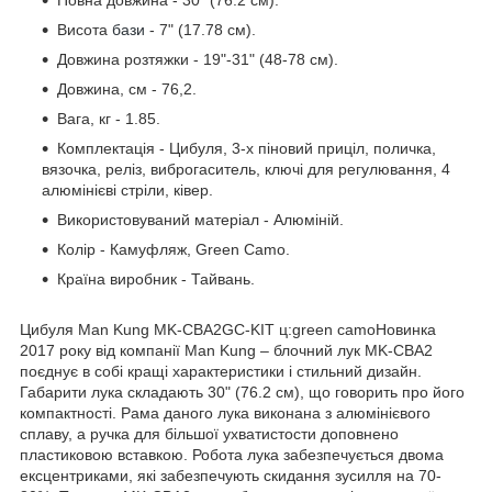
Повна довжина - 30" (76.2 см).
Висота
бази
- 7" (17.78 см).
Довжина розтяжки - 19"-31" (48-78 см).
Довжина, см - 76,2.
Вага, кг - 1.85.
Комплектація - Цибуля, 3-х піновий приціл, поличка,
вязочка, реліз, виброгаситель, ключі для регулювання, 4
алюмінієві стріли, ківер.
Використовуваний матеріал - Алюміній.
Колір - Камуфляж, Green Camo.
Країна виробник - Тайвань.
Цибуля Man Kung MK-CBA2GC-KIT ц:green camo
Новинка
2017 року від компанії Man Kung – блочний лук MK-CBA2
поєднує в собі кращі характеристики і стильний дизайн.
Габарити лука складають 30" (76.2 см), що говорить про його
компактності. Рама даного лука виконана з алюмінієвого
сплаву, а ручка для більшої ухватистости доповнено
пластиковою вставкою. Робота лука забезпечується двома
ексцентриками, які забезпечують скидання зусилля на 70-