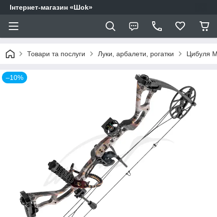
Інтернет-магазин «Шоk»
Товари та послуги
Луки, арбалети, рогатки
Цибуля M
–10%