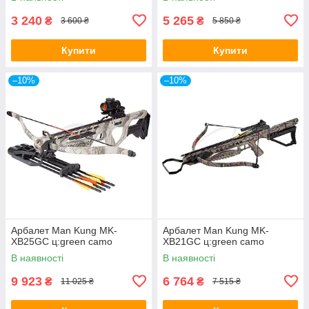
3 240
5 265
₴
₴
3 600 ₴
5 850 ₴
Купити
Купити
–10%
–10%
Арбалет Man Kung MK-
Арбалет Man Kung MK-
XB25GC ц:green camo
XB21GC ц:green camo
В наявності
В наявності
9 923
6 764
₴
₴
11 025 ₴
7 515 ₴