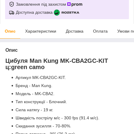
Замовлення під захистом
Доступна доставка
Опис
Характеристики
Доставка
Оплата
Умови п
Опис
Цибуля Man Kung MK-CBA2GC-KIT
ц:green camo
Артикул MK-CBА2GC-KIT.
Бренд - Man Kung.
Модель - MK-CBA2.
Тип конструкції - Блочний.
Сила натягу - 19 кг.
Швидкість пострілу м/с - 300 fps (91.4 м/с).
Скидання зусилля - 70-80%.