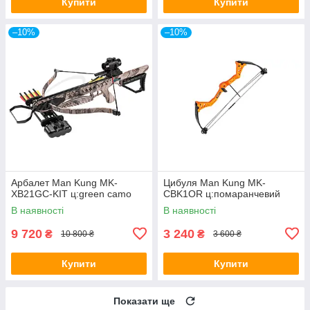
Купити
Купити
–10%
–10%
Арбалет Man Kung MK-
Цибуля Man Kung MK-
XB21GC-KIT ц:green camo
CBK1OR ц:помаранчевий
В наявності
В наявності
9 720
3 240
₴
₴
10 800 ₴
3 600 ₴
Купити
Купити
Показати ще