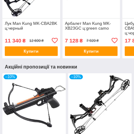
Лук Man Kung MK-CBA2BK
Арбалет Man Kung MK-
Циб
ц:черный
XB23GC ц:green camo
СВА5
ц:чо
11 340
7 128
17 
₴
₴
12 600 ₴
7 920 ₴
Купити
Купити
Акційні пропозиції та новинки
–10%
–10%