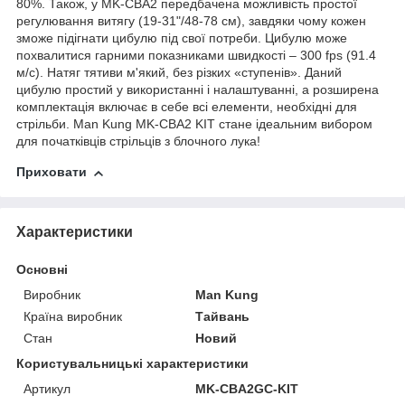
80%. Також, у MK-CBA2 передбачена можливість простої
регулювання витягу (19-31"/48-78 см), завдяки чому кожен
зможе підігнати цибулю під свої потреби. Цибулю може
похвалитися гарними показниками швидкості – 300 fps (91.4
м/с). Натяг тятиви м'який, без різких «ступенів». Даний
цибулю простий у використанні і налаштуванні, а розширена
комплектація включає в себе всі елементи, необхідні для
стрільби. Man Kung MK-CBA2 KIT стане ідеальним вибором
для початківців стрільців з блочного лука!
Приховати
Характеристики
Основні
Виробник
Man Kung
Країна виробник
Тайвань
Стан
Новий
Користувальницькі характеристики
Артикул
MK-CBА2GC-KIT