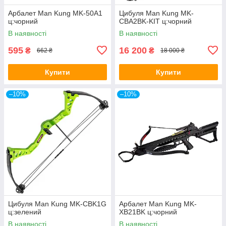
Арбалет Man Kung MK-50A1
Цибуля Man Kung MK-
ц:чорний
CBA2BK-KIT ц:чорний
В наявності
В наявності
595
16 200
₴
₴
662 ₴
18 000 ₴
Купити
Купити
–10%
–10%
Цибуля Man Kung MK-CBK1G
Арбалет Man Kung MK-
ц:зелений
XB21BK ц:чорний
В наявності
В наявності