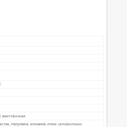
C
і: винтовочная
астик, Напрямна: алюміній, плечі: скловолокно