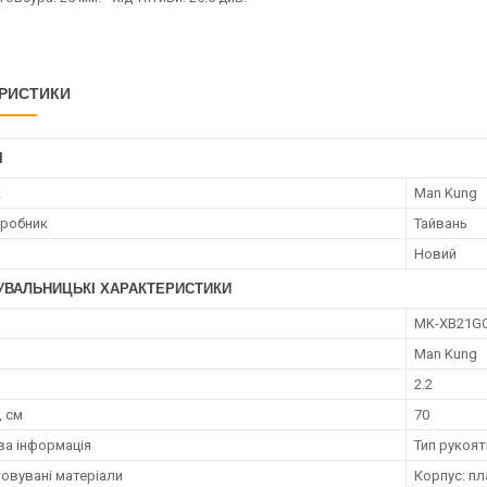
РИСТИКИ
І
к
Man Kung
иробник
Тайвань
Новий
УВАЛЬНИЦЬКІ ХАРАКТЕРИСТИКИ
MK-XB21G
Man Kung
2.2
 см
70
а інформація
Тип рукоят
овувані матеріали
Корпус: пл