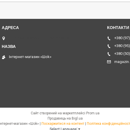
ТЦ Курчатовский, Дніпро, Україна
+380 (97)
+380 (95)
+380 (50)
Інтернет-магазин «Шоk»
magazin
Сайт створений на маркетплейсі
Prom.ua
Продавець на Bigl.ua
Інтернет-магазин «Шоk» |
Поскаржитися на контент
|
Політика конфіденційност
Select Language
▼