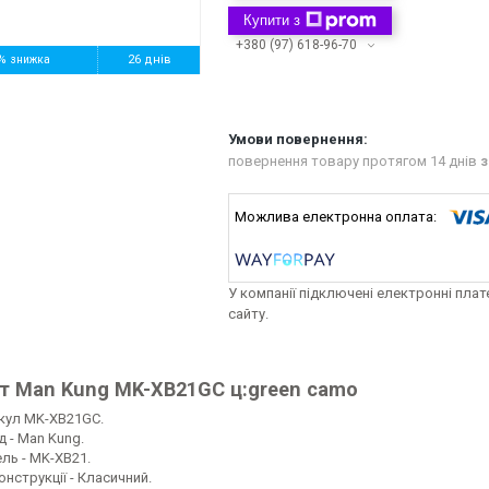
Купити з
+380 (97) 618-96-70
%
26 днів
повернення товару протягом 14 днів
з
У компанії підключені електронні пла
сайту.
т Man Kung MK-XB21GC ц:green camo
кул MK-XB21GC.
д - Man Kung.
ль - MK-XB21.
онструкції - Класичний.