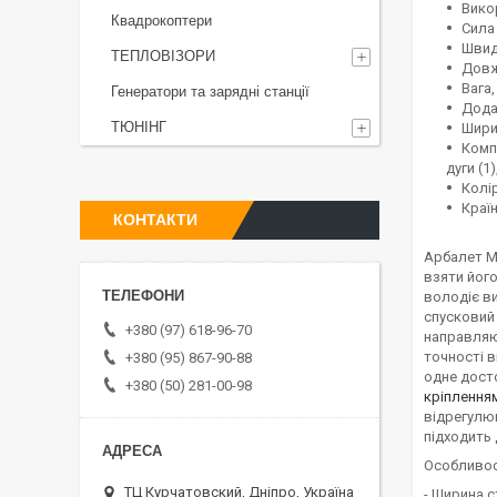
Вико
Квадрокоптери
Сила 
Швидк
ТЕПЛОВІЗОРИ
Довжи
Вага, 
Генератори та зарядні станції
Дода
ТЮНІНГ
Ширин
Компл
дуги (1
Колір
Країн
КОНТАКТИ
Арбалет M
взяти його
володіє ви
спусковий
+380 (97) 618-96-70
направляюч
точності в
+380 (95) 867-90-88
одне дост
+380 (50) 281-00-98
кріплення
відрегулюв
підходить
Особливос
ТЦ Курчатовский, Дніпро, Україна
- Ширина ст