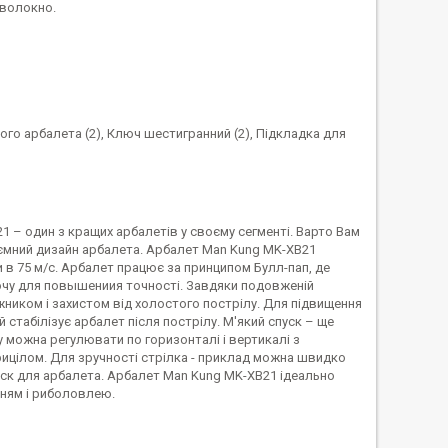
оволокно.
ового арбалета (2), Ключ шестигранний (2), Підкладка для
 – один з кращих арбалетів у своєму сегменті. Варто Вам
приємний дизайн арбалета. Арбалет Man Kung MK-XB21
 в 75 м/с. Арбалет працює за принципом Булл-пап, де
чу для повышениия точності. Завдяки подовженій
ником і захистом від холостого пострілу. Для підвищення
табілізує арбалет після пострілу. М'який спуск – ще
 можна регулювати по горизонталі і вертикалі з
ицілом. Для зручності стрілка - приклад можна швидко
віск для арбалета. Арбалет Man Kung MK-XB21 ідеально
нням і риболовлею.