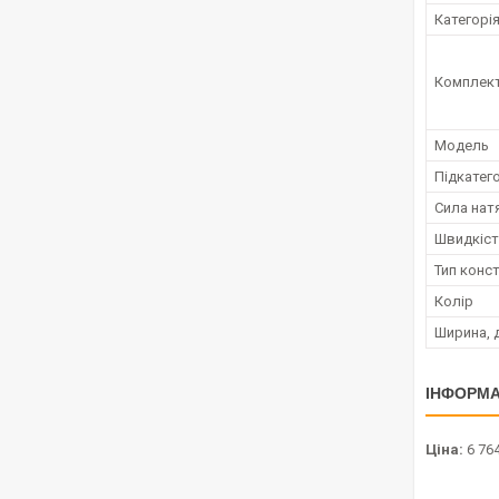
Категорі
Комплект
Мoдель
Підкатег
Сила нат
Швидкіст
Тип конст
Колір
Ширина, 
ІНФОРМА
Ціна:
6 764