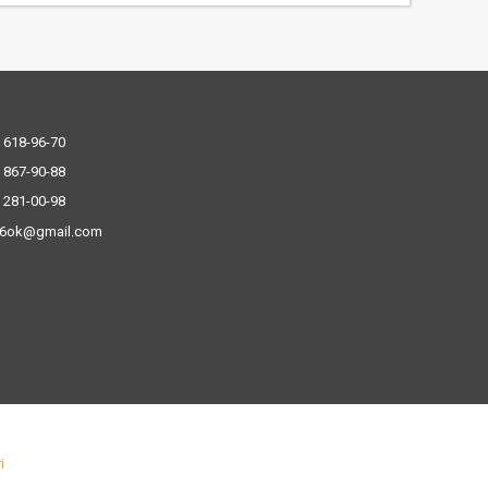
 618-96-70
 867-90-88
 281-00-98
.6ok@gmail.com
і