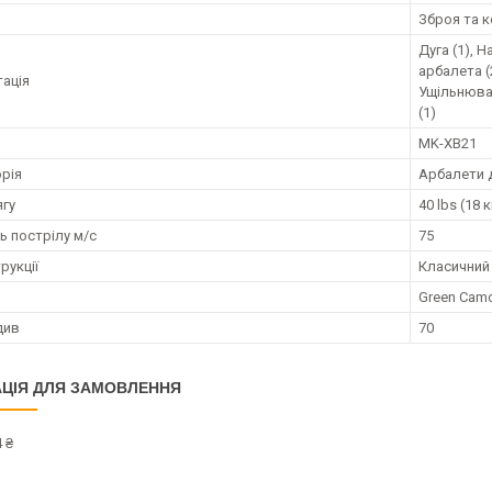
я
Зброя та 
Дуга (1), Н
арбалета (
ація
Ущільнювач
(1)
MK-XB21
орія
Арбалети 
ягу
40 lbs (18 к
ь пострілу м/с
75
рукції
Класичний
Green Cam
див
70
ЦІЯ ДЛЯ ЗАМОВЛЕННЯ
 ₴