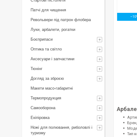
Стартові пістолети
Патчі для чищення
–10
Револьвери під патрон флобера
Луки, арбалети, рогатки
Боєприпаси
Оптика та світло
Аксесуари і запчастини
Тюнінг
Догляд за зброєю
Макети масо-габаритні
Термопродукция
Самооборона
Арбале
Арти
Екіпіровка
Брен
Ножі для полювання, риболовлі і
Моде
туризму
Тип к