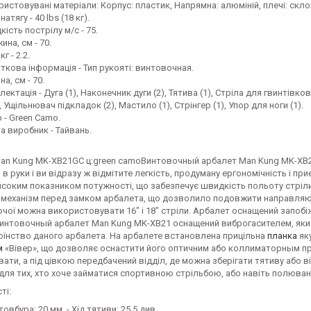
ристовувані матеріали: Корпус: пластик, Напрямна: алюміній, плечі: скл
натягу - 40 lbs (18 кг).
ість пострілу м/с - 75.
на, см - 70.
кг - 2.2.
ткова інформація - Тип рукояті: винтовочная.
а, см - 70.
ектація - Дуга (1), Наконечник дуги (2), Тятива (1), Стріла для гвинтівк
), Ущільнювач підкладок (2), Мастило (1), Стрінгер (1), Упор для ноги (1).
 - Green Camo.
а виробник - Тайвань.
an Kung MK-XB21GC ц:green camo
Винтовочный арбалет Man Kung MK-XB21
 в руки і ви відразу ж відмітите легкість, продуману ергономічність і 
соким показником потужності, що забезпечує швидкість польоту стріли
 механізм перед замком арбалета, що дозволило подовжити направляю
ої можна використовувати 16" і 18" стріли. Арбалет оснащений запобіж
интовочный арбалет Man Kung MK-XB21 оснащений виброгасителем, який с
оїнство даного арбалета. На арбалете встановлена прицільна
планка
яку
м
«Вівер», що дозволяє оснастити його оптичним або коллиматорным пр
ати, а під цівкою передбачений відділ, де можна зберігати тятиву або 
 для тих, хто хоче займатися спортивною стрільбою, або навіть полюва
ті:
овбура: 20 мм. - Хід тятиви: 25.5 див.