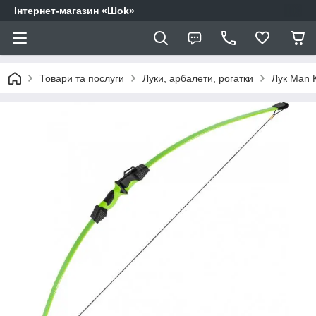
Інтернет-магазин «Шоk»
Товари та послуги
Луки, арбалети, рогатки
Лук Man 