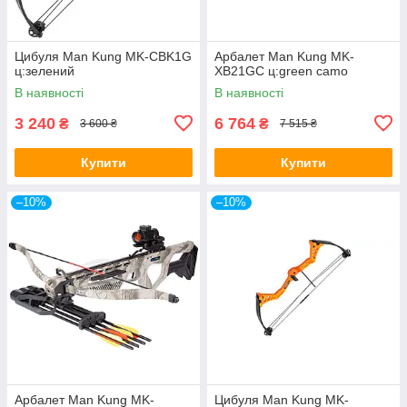
Цибуля Man Kung MK-CBK1G
Арбалет Man Kung MK-
ц:зелений
XB21GC ц:green camo
В наявності
В наявності
3 240
6 764
₴
₴
3 600 ₴
7 515 ₴
Купити
Купити
–10%
–10%
Арбалет Man Kung MK-
Цибуля Man Kung MK-