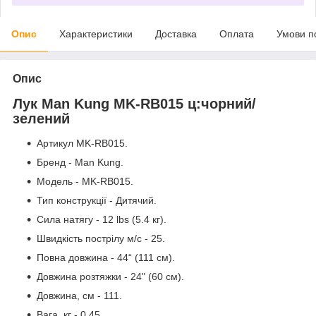
Опис
Характеристики
Доставка
Оплата
Умови п
Опис
Лук Man Kung MK-RB015 ц:чорний/
зелений
Артикул MK-RB015.
Бренд - Man Kung.
Модель - MK-RB015.
Тип конструкції - Дитячий.
Сила натягу - 12 lbs (5.4 кг).
Швидкість пострілу м/с - 25.
Повна довжина - 44“ (111 см).
Довжина розтяжки - 24" (60 см).
Довжина, см - 111.
Вага, кг - 0.45.