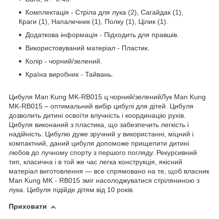
Комплектація - Стріла для лука (2), Сагайдак (1),
Краги (1), Напалечник (1), Полку (1), Цілик (1).
Додаткова інформація - Підходить для правшів.
Використовуваний матеріал - Пластик.
Колір - чорний/зелений.
Країна виробник - Тайвань.
Цибуля Man Kung MK-RB015 ц:чорний/зелений
Лук Man Kung
MK-RB015 – оптимальний вибір цибулі для дітей. Цибуля
дозволить дитині освоїти влучність і координацію рухів.
Цибуля виконаний з пластика, що забезпечить легкість і
надійність. Цибулю дуже зручний у використанні, міцний і
компактний, даний цибуля допоможе прищепити дитині
любов до лучному спорту з першого погляду. Рекурсивний
тип, класична і в той же час легка конструкція, якісний
матеріал виготовлення — все спрямовано на те, щоб власник
Man Kung MK - RB015 зміг насолоджуватися стріляниною з
лука. Цибуля підійде дітям від 10 років.
Приховати