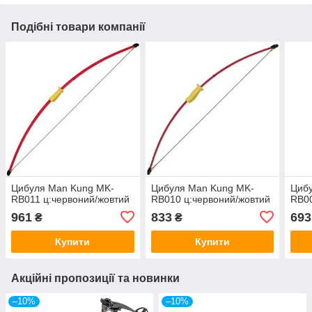
Подібні товари компанії
Цибуля Man Kung MK-
Цибуля Man Kung MK-
Циб
RB011 ц:червоний/жовтий
RB010 ц:червоний/жовтий
RB0
961
833
693
₴
₴
Купити
Купити
Акційні пропозиції та новинки
–10%
–10%