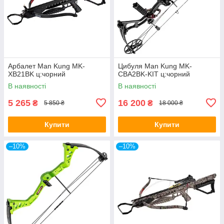
Арбалет Man Kung MK-
Цибуля Man Kung MK-
XB21BK ц:чорний
CBA2BK-KIT ц:чорний
В наявності
В наявності
5 265
16 200
₴
₴
5 850 ₴
18 000 ₴
Купити
Купити
–10%
–10%