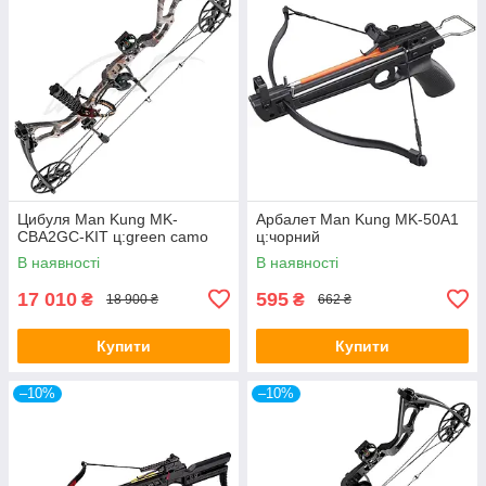
Цибуля Man Kung MK-
Арбалет Man Kung MK-50A1
CBA2GC-KIT ц:green camo
ц:чорний
В наявності
В наявності
17 010
595
₴
₴
18 900 ₴
662 ₴
Купити
Купити
–10%
–10%