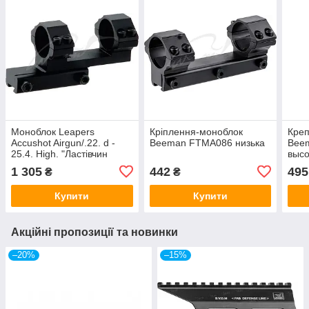
Моноблок Leapers
Кріплення-моноблок
Кре
Accushot Airgun/.22. d -
Beeman FTMA086 низька
Bee
25.4. High. "Ластівчин
выс
хвіст"
1 305
442
495
₴
₴
Купити
Купити
Акційні пропозиції та новинки
–20%
–15%