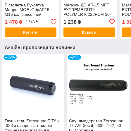
Пістолетна Рукоятка
Магазин ДО AR-15 MFT
Маг
Magpul MOE+GripAR15-
EXTREME DUTY
EXT
M16 колір:пісочний
POLYMER К.223REM 30-
POL
ти зарядний з вікном
ти з
1 478
1 238
1 0
₴
₴
1 643 ₴
Купити
Купити
Акційні пропозиції та новинки
–29%
–24%
Глушитель Zerosound TITAN
Саундмодератор Zerosound
.338 з газорозвантажкою
TITAN .30cal, .308, 7.62, 30-
(тройная газоразгрузка)
06 (потрійне