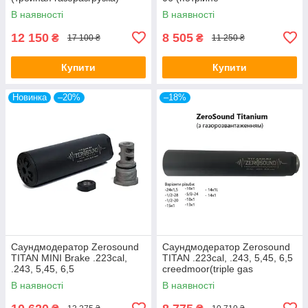
газорозвантаження)
В наявності
В наявності
12 150
8 505
₴
₴
17 100 ₴
11 250 ₴
Купити
Купити
Новинка
–20%
–18%
Саундмодератор Zerosound
Саундмодератор Zerosound
TITAN MINI Brake .223cal,
TITAN .223cal, .243, 5,45, 6,5
.243, 5,45, 6,5
creedmoor(triple gas
Creedmoor(triple gas
unloading system)
В наявності
В наявності
unloading system)