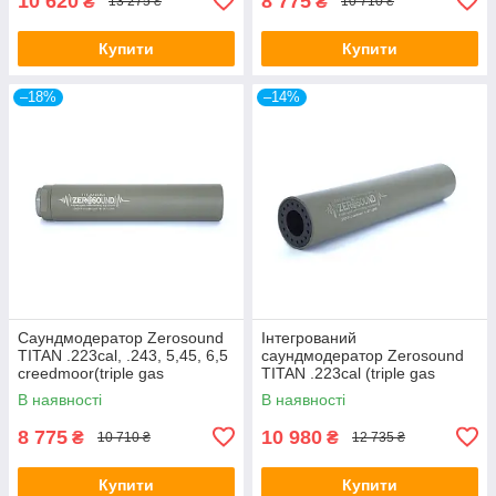
10 620
8 775
₴
₴
13 275 ₴
10 710 ₴
Купити
Купити
–18%
–14%
Саундмодератор Zerosound
Інтегрований
TITAN .223cal, .243, 5,45, 6,5
саундмодератор Zerosound
creedmoor(triple gas
TITAN .223cal (triple gas
unloading system)
unloading system)
В наявності
В наявності
8 775
10 980
₴
₴
10 710 ₴
12 735 ₴
Купити
Купити