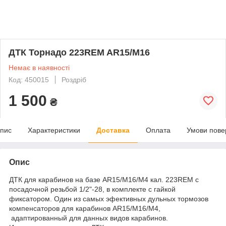
ДТК Торнадо 223REM AR15/М16
Немає в наявності
Код: 450015
Роздріб
1 500
₴
пис
Характеристики
Доставка
Оплата
Умови пове
Опис
ДТК для карабинов на
базе
AR15/M16/M4 кал. 223REM с
посадочной резьбой 1/2"-28, в комплекте с гайкой
фиксатором. Один из самых эфективных дульных тормозов
компенсаторов для карабинов AR15/M16/M4,
адаптированный для данных видов карабинов.