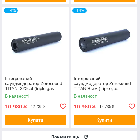
–14%
–14%
Інтегрований
Інтегрований
саундмодератор Zerosound
саундмодератор Zerosound
TITAN .223cal (triple gas
TITAN 9 мм (triple gas
unloading system)
unloading system)
В наявності
В наявності
10 980
10 980
₴
₴
12 735 ₴
12 735 ₴
Купити
Купити
Показати ще