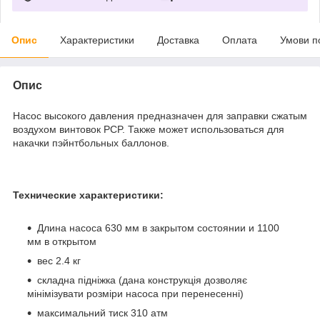
Опис
Характеристики
Доставка
Оплата
Умови п
Опис
Насос высокого давления предназначен для заправки сжатым
воздухом винтовок PCP. Также может использоваться для
накачки пэйнтбольных баллонов.
Технические характеристики:
Длина насоса 630 мм в закрытом состоянии и 1100
мм в открытом
вес 2.4 кг
складна підніжка (дана конструкція дозволяє
мінімізувати розміри насоса при перенесенні)
максимальний тиск 310 атм