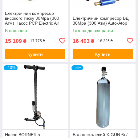
Електричний компресор
високого тиску 30Mpa (300
Електричний компресор ВД
Атм) Насос PCP Electric Air
30Mpa (300 Атм) Auto-Atop
Насос 220V
В наявності
Готово до відправки
15 109
16 403
₴
₴
17 775 ₴
18 225 ₴
Купити
Купити
–10%
–5%
Насос BORNER з
Балон сталевий X-GUN 6л/