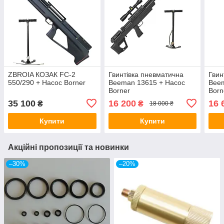
ZBROIA КОЗАК FC-2
Гвинтівка пневматична
Гвин
550/290 + Насос Borner
Beeman 13615 + Насос
Beem
Borner
Born
35 100
16 200
16 
₴
₴
18 000 ₴
Купити
Купити
Акційні пропозиції та новинки
–30%
–20%