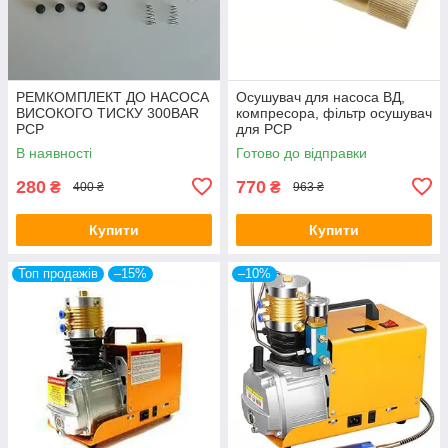
РЕМКОМПЛЕКТ ДО НАСОСА
Осушувач для насоса ВД,
ВИСОКОГО ТИСКУ 300BAR
компресора, фільтр осушувач
PCP
для PCP
В наявності
Готово до відправки
280
770
₴
₴
400 ₴
963 ₴
Купити
Купити
Топ продажів
–15%
–10%