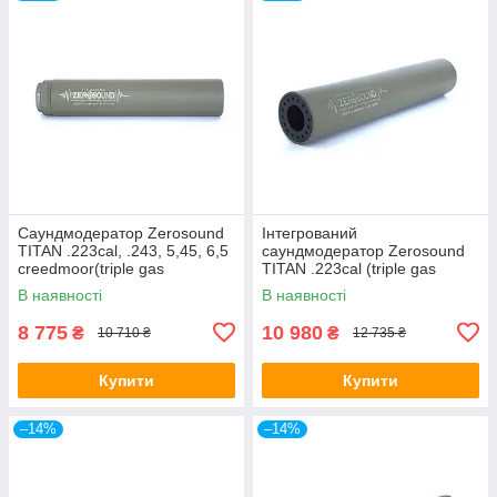
Саундмодератор Zerosound
Інтегрований
TITAN .223cal, .243, 5,45, 6,5
саундмодератор Zerosound
creedmoor(triple gas
TITAN .223cal (triple gas
unloading system)
unloading system)
В наявності
В наявності
8 775
10 980
₴
₴
10 710 ₴
12 735 ₴
Купити
Купити
–14%
–14%