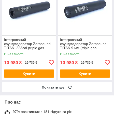
Інтегрований
Інтегрований
саундмодератор Zerosound
саундмодератор Zerosound
TITAN .223cal (triple gas
TITAN 9 мм (triple gas
unloading system)
unloading system)
В наявності
В наявності
10 980
10 980
₴
₴
12 735 ₴
12 735 ₴
Купити
Купити
Показати ще
Про нас
97% позитивних з 181 відгука за рік