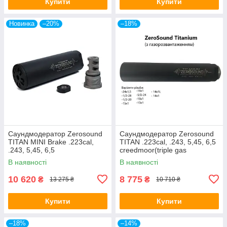
Купити
Купити
Новинка
–20%
–18%
Саундмодератор Zerosound
Саундмодератор Zerosound
TITAN MINI Brake .223cal,
TITAN .223cal, .243, 5,45, 6,5
.243, 5,45, 6,5
creedmoor(triple gas
Creedmoor(triple gas
unloading system)
В наявності
В наявності
unloading system)
10 620
8 775
₴
₴
13 275 ₴
10 710 ₴
Купити
Купити
–18%
–14%