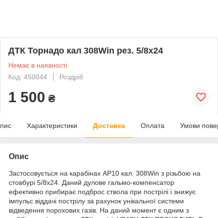
ДТК Торнадо кал 308Win рез. 5/8х24
Немає в наявності
Код: 450044
Роздріб
1 500
₴
пис
Характеристики
Доставка
Оплата
Умови пове
Опис
Застосовується на карабінах АР10 кал. 308Win з різьбою на
стовбурі 5/8х24. Даний дулове гальмо-компенсатор
ефективно прибирає подброс ствола при пострілі і знижує
імпульс віддачі пострілу за рахунок унікальної системи
відведення порохових газів. На даний момент є одним з