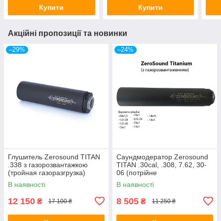
Купити
Купити
Акційні пропозиції та новинки
–29%
–24%
Глушитель Zerosound TITAN
Саундмодератор Zerosound
.338 з газорозвантажкою
TITAN .30cal, .308, 7.62, 30-
(тройная газоразгрузка)
06 (потрійне
газорозвантаження)
В наявності
В наявності
12 150
8 505
₴
₴
17 100 ₴
11 250 ₴