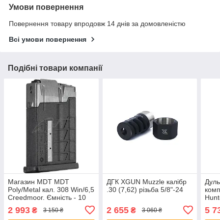
Умови повернення
Повернення товару впродовж 14 днів за домовленістю
Всі умови повернення
Подібні товари компанії
Магазин MDT MDT
ДГК XGUN Muzzle калібр
Дуль
Poly/Metal кал. 308 Win/6,5
.30 (7,62) різьба 5/8"-24
ком
Creedmoor. Ємність - 10
Hunt
патронів
2 993
2 655
5 7
₴
₴
3 150 ₴
3 060 ₴