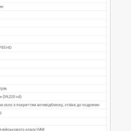
ин
HP35 HD
трів
 (39,220 cd)
е скло з покриттям антивідблиску, стійке до подряпин
6
 військового класу HAIII