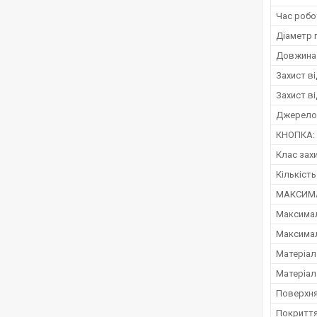
Час робо
Діаметр 
Довжина
Захист в
Захист ві
Джерело 
КНОПКА:
Клас зах
Кількіст
МАКСИМА
Максимал
Максимал
Матеріал 
Матеріал
Поверхня
Покриття