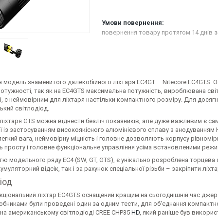
повернення товару протягом 14 днів
з
 модель знаменитого далекобійного ліхтаря EC4GT – Nitecore EC4GTS. 
потужності, так як на EC4GTS максимальна потужність, вироблювана сві
і, є неймовірним для ліхтаря настільки компактного розміру. Для дося
ький світлодіод.
ліхтаря GTS можна віднести безліч показників, але дуже важливим є са
ї із застосуванням високоякісного алюмінієвого сплаву з анодуванням H
легкий вага, неймовірну міцність і головне дозволяють корпусу рівномі
ь просту і головне функціональне управління усіма встановленими реж
тю модельного ряду EC4 (SW, GT, GTS), є унікально розроблена торцев
умуляторний відсік, так і за рахунок спеціальної різьби – закріпити лі
іод
кціональний ліхтар EC4GTS оснащений кращим на сьогоднішній час джере
бниками були проведені один за одним тести, для об'єднання компактност
 на американському світлодіоді CREE CHP35
HD
, який раніше був викори