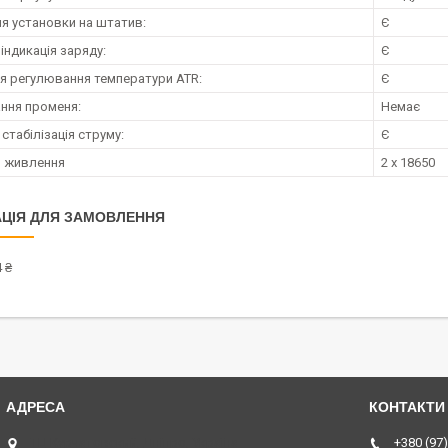
ля установки на штатив:
Є
індикація заряду:
Є
ія регулювання температури ATR:
Є
ння променя:
Немає
стабілізація струму:
Є
 живлення
2 x 18650
ЦІЯ ДЛЯ ЗАМОВЛЕННЯ
 ₴
ТЦ Курчатовский, Дніпро, Україна
+380 (97)