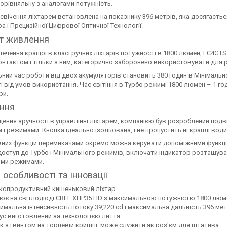
порівняльну з аналогами потужність.
свічення ліхтарем встановлена на показнику 396 метрів, яка досягаєть
 і Прецизійної Цифрової Оптичної Технології.
т живлення
ечення кращої в класі ручних ліхтарів потужності в 1800 люмен, EC4GT
онтактом і тільки з ним, категорично заборонено використовувати для 
ний час роботи від двох акумуляторів становить 380 годин в Мінімальн
 від умов використання. Час світіння в Турбо режимі 1800 люмен – 1 г
ри.
іння
ення зручності в управлінні ліхтарем, компанією був розроблений подв
і режимами. Кнопка ідеально ізольована, і не пропустить ні краплі води, 
вних функцій перемикачами окремо можна керувати допоміжними функція
оступ до Турбо і Мінімального режимів, включати індикатор розташуван
ими режимами.
 особливості та інновації
копродуктивний кишеньковий ліхтар
ює на світлодіоді CREE XHP35 HD з максимальною потужністю 1800 люм
имальна інтенсивність потоку 39,220 cd і максимальна дальність 396 мет
ус виготовлений за технологією лиття
к з гвинтом на торцевій кришці, може служити як роз'єм для штатива