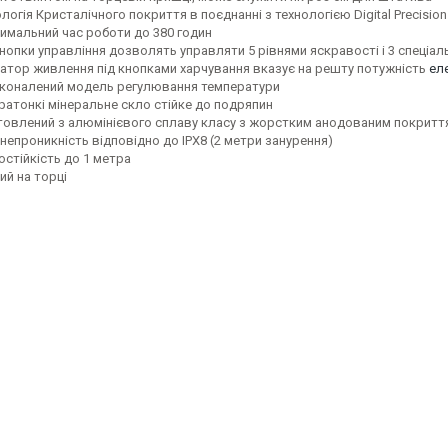
логія Кристалічного покриття в поєднанні з технологією Digital Precisi
имальний час роботи до 380 годин
кнопки управління дозволять управляти 5 рівнями яскравості і 3 спеці
катор живлення під кнопками харчування вказує на решту потужність
ел
коналений модель регулювання температури
ратонкі мінеральне скло стійке до подряпин
товлений з алюмінієвого сплаву класу з жорстким анодованим покриття
непроникність відповідно до IPX8 (2 метри занурення)
остійкість до 1 метра
ий на торці