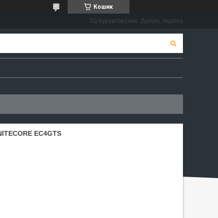
Кошик
ТЦ Курчатовский, Дніпро, Україна
NITECORE EC4GTS