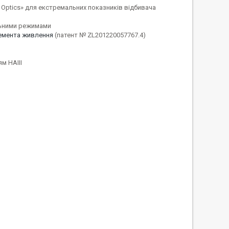
on Optics» для екстремальних показників відбивача
альними режимами
емента живлення
(патент № ZL201220057767.4)
м HAIII