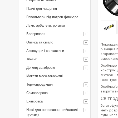
Стартові пістолети
Патчі для чищення
Револьвери під патрон флобера
Луки, арбалети, рогатки
Боєприпаси
Оптика та світло
Покращена
різниця в 
Аксесуари і запчастини
яскравост
американс
Тюнінг
Особливо 
Догляд за зброєю
конструкці
ліхтаря – 
Макети масо-габаритні
гарантуют
Термопродукция
Особливіс
закрити ак
Самооборона
Світлод
Екіпіровка
Багатофун
Ножі для полювання, риболовлі і
мети розро
туризму
зупинився