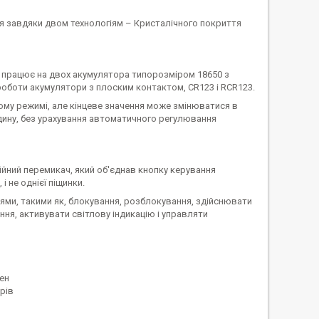
ся завдяки двом технологіям – Кристалічного покриття
S працює на двох акумулятора типорозміром 18650 з
роботи акумулятори з плоским контактом, CR123 і RCR123.
ому режимі, але кінцеве значення може змінюватися в
одину, без урахування автоматичного регулювання
ійний перемикач, який об'єднав кнопку керування
і не однієї піщинки.
ми, такими як, блокування, розблокування, здійснювати
ня, активувати світлову індикацію і управляти
ен
рів