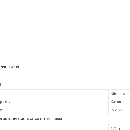
РИСТИКИ
І
к
Nitecore
иробник
Китай
ря
Ручний
УВАЛЬНИЦЬКІ ХАРАКТЕРИСТИКИ
171г г