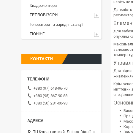
навіть не 
Квадрокоптери
Дальність 
ТЕПЛОВІЗОРИ
рефлектора
Елемен
Генератори та зарядні станції
Для забезп
ТЮНІНГ
опуклим к
Максималь
залежності
температу
КОНТАКТИ
Управл
Для підвищ
живленням 
Крім осно
+380 (97) 618-96-70
миттєвий д
спеціальн
+380 (95) 867-90-88
Основні
+380 (50) 281-00-98
Висо
Прац
Макс
Корп
ТЦ Курчатовский, Дніпро, Україна
Замо