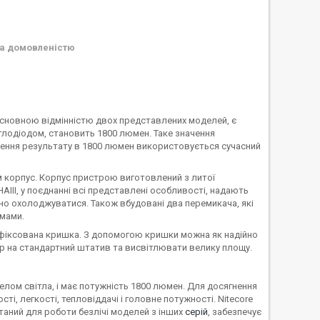
а домовленістю
Основною відмінністю двох представлених моделей, є
тлодіодом, становить 1800 люмен. Таке значення
гнення результату в 1800 люмен використовується сучасний
м корпус. Корпус пристрою виготовлений з литої
AIII, у поєднанні всі представлені особливості, надають
рно охолоджуватися. Також вбудовані два перемикача, які
имами.
а фіксована кришка. З допомогою кришки можна як надійно
хтар на стандартний штатив та висвітлювати велику площу.
лом світла, і має потужність 1800 люмен. Для досягнення
і, легкості, тепловіддачі і головне потужності. Nitecore
станий для роботи безлічі моделей з інших
серій
, забезпечує