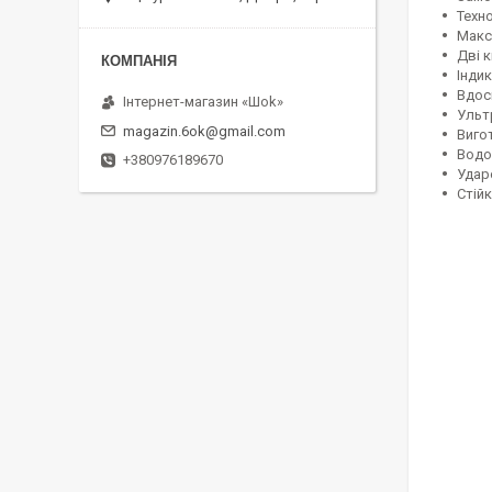
Техно
Макс
Дві 
Інди
Вдос
Інтернет-магазин «Шоk»
Ульт
magazin.6ok@gmail.com
Виго
Водо
+380976189670
Удар
Стійк