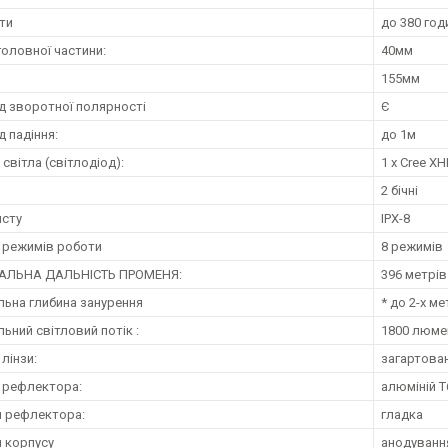
ти
до 380 год
головної частини:
40мм
155мм
ід зворотної полярності
Є
д падіння:
до 1м
світла (світлодіод):
1 х Cree X
2 бічні
исту
IPX-8
ь режимів роботи
8 режимів
ЛЬНА ДАЛЬНІСТЬ ПРОМЕНЯ:
396 метрів
ьна глибина занурення
* до 2-х ме
ьний світловий потік :
1800 люмен
лінзи:
загартован
 рефлектора:
алюміній T
 рефлектора:
гладка
 корпусу
анодування