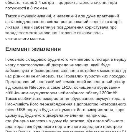
область, так як 3.4 метра – це досить гарне значення при
потужності в 8 люмен.
Також у функціонуванні, є невеликий але дуже практичний
світлодіод червоного світла, розташований з однією з сторін
ліхтаря, і який забезпечує повідомлення користувача про
заряді елемента живлення і головне виконує роль
сигнального маячка.
Елемент живлення
Головною складовою будь-якого кемпінгового ліхтаря в першу
чергу є застосовуваний джерело живлення, який буде
забезпечувати безперервне світіння в потрібних моментах під
час різних як кемпінгових, так і тривалих туристичних походах.
Представлений інноваційний кемпінговий кишеньковий ліхтар
від компанії Nitecore, а саме LR10, оснащений вбудованим
літій-іонним акумулятором неймовірного обсягу 1200mAh.
Також особливістю використання вбудованого акумулятора, є
і можливість його перезарядження з допомогою інтегрованого
micro-USB порту в будь-яких умовах його використання, і при
цьому від будь-якого джерела живлення, наприклад,
стаціонарна мережа на дому від розетки, від автомобільного
адаптера і від будь-якого портативного зарядного пристрою