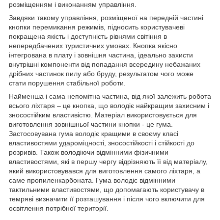
розміщенням і виконанням управління.
Завдяки такому управління, розміщеної на передній частині
кнопки перемикання режимів, підносить користувачеві
покращена якість і доступність рівнями світіння в
непередбачених туристичних умовах. Кнопка якісно
інтегрована в плату і зовнішня частина, ідеально захисти
внутрішні компоненти від попадання всередину небажаних
дрібних частинок пилу або бруду, результатом чого може
стати порушення стабільної роботи.
Найменша і сама непомітна частина, від якої залежить робота
всього ліхтаря – це кнопка, що володіє найкращим захисним і
зносостійким властивістю. Матеріал використовується для
виготовлення зовнішньої частини кнопки - це гума.
Застосовувана гума володіє кращими в своєму класі
властивостями удароміцності, зносостійкості і стійкості до
розривів. Також володіючи відмінними фізичними
властивостями, які в першу чергу відрізняють її від матеріалу,
який використовувався для виготовлення самого ліхтаря, а
саме пропиленкарбоната. Гума володіє відмінними
тактильними властивостями, що допомагають користувачу в
темряві визначити її розташування і після чого включити для
освітлення потрібної території.