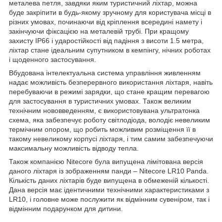
металева петля, завдяки яким туристичний ліхтар, можна
буде закріпити в будь-якому зручному для користувача місці в
різних умовах, починаючи від
кріплення
всередині намету і
закінчуючи фіксацією на металевій трубі. При кращому
захисту IP66 і ударостійкості від падіння з висоти 1.5 метра,
ліхтар стане ідеальним супутником в кемпінгу, нічних роботах
і щоденного застосування.
Вбудована інтелектуальна система управління живленням
надає можливість безперервного використання ліхтаря, навіть
перебуваючи в режимі зарядки, що стане кращим перевагою
для застосування в туристичних умовах. Також великим
технічним нововведенням, є використовувана ультратонка
схема, яка забезпечує роботу світлодіода, володіє невеликим
термічним опором, що робить можливим розміщення її в
такому невеликому корпусі ліхтаря, і тим самим забезпечуючи
максимальну можливість відводу тепла.
Також компанією Nitecore була випущена лімітована версія
даного ліхтаря із зображенням панди – Nitecore LR10 Panda.
Кількість даних ліхтарів буде випущена в обмеженій кількості.
Дана версія має ідентичними технічними характеристиками з
LR10, і головне може послужити як відмінним сувеніром, так і
відмінним подарунком для дитини.