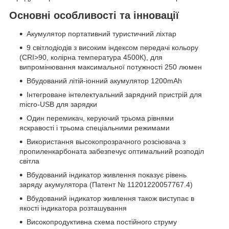
Основні особливості та інновації
Акумулятор портативний туристичний ліхтар
9 світлодіодів з високим індексом передачі кольору
(CRI>90, колірна температура 4500К), для
випромінювання максимальної потужності 250 люмен
Вбудований літій-іонний акумулятор 1200mAh
Інтегроване інтелектуальний зарядний пристрій для
micro-USB для зарядки
Один перемикач, керуючий трьома рівнями
яскравості і трьома спеціальними режимами
Використання высокопрозрачного розсіювача з
пропиленкарбоната забезпечує оптимальний розподіл
світла
Вбудований індикатор живлення показує рівень
заряду акумулятора (Патент № 11201220057767.4)
Вбудований індикатор живлення також виступає в
якості індикатора розташування
Високопродуктивна схема постійного струму