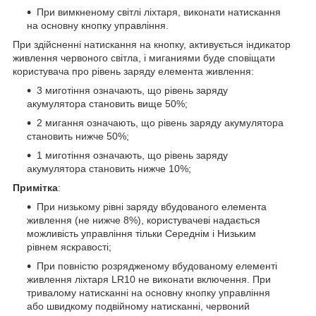
При вимкненому світлі ліхтаря, виконати натискання
на основну кнопку управління.
При здійсненні натискання на кнопку, активується індикатор
живлення червоного світла, і миганиями буде сповіщати
користувача про рівень заряду елемента живлення:
3 миготіння означають, що рівень заряду
акумулятора становить вище 50%;
2 мигання означають, що рівень заряду акумулятора
становить нижче 50%;
1 миготіння означають, що рівень заряду
акумулятора становить нижче 10%;
Примітка
:
При низькому рівні заряду вбудованого елемента
живлення (не нижче 8%), користувачеві надається
можливість управління тільки Середнім і Низьким
рівнем яскравості;
При повністю розрядженому вбудованому елементі
живлення ліхтаря LR10 не виконати включення. При
тривалому натисканні на основну кнопку управління
або швидкому подвійному натисканні, червоний