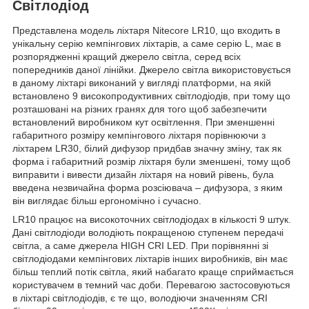
Світлодіод
Представлена модель ліхтаря Nitecore LR10, що входить в
унікальну серію кемпінгових ліхтарів, а саме серію L, має в
розпорядженні кращий джерело світла, серед всіх
попередників даної лінійки. Джерело світла використовується
в даному ліхтарі виконаний у вигляді платформи, на якій
встановлено 9 високопродуктивних світлодіодів, при тому що
розташовані на різних гранях для того щоб забезпечити
встановлений виробником кут освітлення. При зменшенні
габаритного розміру кемпінгового ліхтаря порівнюючи з
ліхтарем LR30, білий дифузор придбав значну зміну, так як
форма і габаритний розмір ліхтаря були зменшені, тому щоб
виправити і вивести дизайн ліхтаря на новий рівень, була
введена незвичайна форма розсіювача – дифузора, з яким
він виглядає більш ергономічно і сучасно.
LR10 працює на високоточних світлодіодах в кількості 9 штук.
Дані світлодіоди володіють покращеною ступенем передачі
світла, а саме джерела HIGH CRI LED. При порівнянні зі
світлодіодами кемпінгових ліхтарів інших виробників, він має
більш теплий потік світла, який набагато краще сприймається
користувачем в темний час доби. Перевагою застосовуються
в ліхтарі світлодіодів, є те що, володіючи значенням CRI