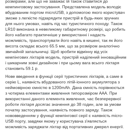
розмірами, але що не заважає їй також ставитися до
кемпинговому застосування. Представлена модель володіє
вбудованим портом microUSB, з допомогою якого користувач
зможе з легкістю підзарядити пристрій в будь-яких зручних
для нього умовах, навіть під час туристичного походу. Також
LR10 виконана в невеликому габаритному розмірі, що робить
його набагато практичніше у використанні і надасть
можливість, транспортувати його навіть в кишені, так як його
висота складає всього 65.5 мм, що за розміром аналогічно
звичайній запальничці. Щоб зробити відмінну від усіх
кемпінгових ліхтарів модель, пристрій наділений інноваційним
і шикарним зовні дизайном і при цьому вага всього ліхтаря
становить 59.1 р.
Нове введення в функції серії туристичних ліхтарів, а саме в
серію L, наявність вбудованого літій-іонного акумулятора з
неймовірною ємністю в 1200mAh. Дана ємність порівнюється
з чотирма
елементами живлення
типорозміром ААА. При
використанні даного елемента живлення, час безперервної
роботи ліхтаря досягає значення до 38 годин, але за умови
початку застосування, наявність повного заряду. Також
нововведенням у функції кемпінгової серії є наявність micro-
USB порту, завдяки якому у користувача з'являється
можливість заряджати ліхтар від портативних джерел енергії.