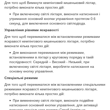
Для того щоб Вимкнути кемпінговий кишеньковий ліхтар,
потрібно виконати кілька простих дій:
При включеному світлі ліхтаря, виконати натиснення і
утримання основний кнопки управління протягом 0.6
секунд, для виключення основного світлодіода.
Управління рівнями яскравості
Для того щоб перемикатися між встановленими режимами
яскравості кемпінгового кишенькового ліхтаря, потрібно
виконати кілька простих дій:
Для виконання перемикання між режимами,
встановленими в ліхтарі у круговому порядку в такій
послідовності: Середній – Високий - Низький, при
включеному світлі ліхтаря, виробляти натискання на
основну кнопку управління.
Спеціальні режими
Для того щоб перемикатися між встановленими спеціальними
режимами яскравості кемпінгового кишенькового ліхтаря,
потрібно виконати кілька простих дій:
При вимкненому світлі ліхтаря, виконати подвійне
натискання основний кнопки управління, для активації
першого спеціального режиму Строб (повільне