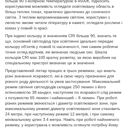
більше 90 з колірною температурою в 4500К, підносить
користувачеві можливість оглядати освітлювану область в
більш теплих тонах, практично ідентичних до сонячного
світла. З теплим випромінюваним світлом, користувач з
легкістю зможе читати літературу в наметі, оглядати рослини і
комах у повній їх красі.
При індексі кольору зі значенням CRI більше 90, значить те
що, основний світлодіод при освітленні ідеально передає
кольору об'єктів у повній їх насиченості, тим самим роблячи
точне огляд відтінків, які визначає людське око. Шкала
кольорів CRI має 100 кратну розмітку, за якою виробник на
спеціальному пристрої визначає це ж значення.
Представлений ліхтар працює в трьох режимах, що мають
різні значення яскравості, які в свою чергу призначені для
різного роду діяльності та умов застосування. Максимальний
режим світіння світлодіодів складає 250 люмен з його
інтенсивністю 38 кандел, наступним по яскравості слід режим
з потужністю 65 люмен і найменший – 8 люмен. При роботі
різних режимів змінюється і діаметр освітлюваної зони, при
максимальному режимі діаметр освітлюваної зони становить
24 метри, при наступному режимі 12 метрів, і при самому
мінімальному цілих 3.4 метра. Навіть при роботі найнижчого
режиму, у користувача є можливість оглянути потрібну йому