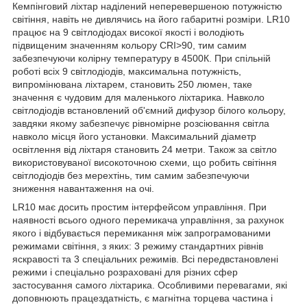
Кемпінговий ліхтар наділений неперевершеною потужністю
світіння, навіть не дивлячись на його габаритні розміри. LR10
працює на 9 світлодіодах високої якості і володіють
підвищеним значенням кольору CRI>90, тим самим
забезпечуючи колірну температуру в 4500К. При спільній
роботі всіх 9 світлодіодів, максимальна потужність,
випромінювана ліхтарем, становить 250 люмен, таке
значення є чудовим для маленького ліхтарика. Навколо
світлодіодів встановлений об'ємний дифузор білого кольору,
завдяки якому забезпечує рівномірне розсіювання світла
навколо місця його установки. Максимальний діаметр
освітлення від ліхтаря становить 24 метри. Також за світло
використовуваної високоточною схеми, що робить світіння
світлодіодів без мерехтінь, тим самим забезпечуючи
зниження навантаження на очі.
LR10 має досить простим інтерфейсом управління. При
наявності всього одного перемикача управління, за рахунок
якого і відбувається перемикання між запрограмованими
режимами світіння, з яких: 3 режиму стандартних рівнів
яскравості та 3 спеціальних режимів. Всі передвстановлені
режими і спеціально розраховані для різних сфер
застосування самого ліхтарика. Особливими перевагами, які
доповнюють працездатність, є магнітна торцева частина і