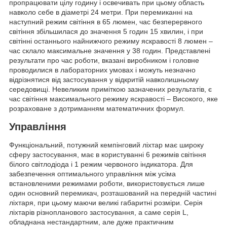
пропрацювати цілу годину і освечивать при цьому область
навколо себе в діаметрі 24 метри. При перемиканні на
наступний режим світіння в 65 люмен, час безперервного
світіння збільшилася до значення 5 годин 15 хвилин, і при
світінні останнього найнижчого режиму яскравості 8 люмен –
час склало максимальне значення у 38 годин. Представлені
результати про час роботи, вказані виробником і головне
проводилися в лабораторних умовах і можуть незначно
відрізнятися від застосування у відкритій навколишньому
середовищі. Невеликим приміткою зазначених результатів, є
час світіння максимального режиму яскравості – Високого, яке
розраховане з дотриманням математичних формул.
Управління
Функціональний, потужний кемпінговий ліхтар має широку
сферу застосування, має в користуванні 6 режимів світіння
білого світлодіода і 1 режим червоного індикатора. Для
забезпечення оптимального управління між усіма
встановленими режимами роботи, використовується лише
один основний перемикач, розташований на передній частині
ліхтаря, при цьому маючи великі габаритні розміри. Серія
ліхтарів різнопланового застосування, а саме серія L,
обладнана нестандартним, але дуже практичним