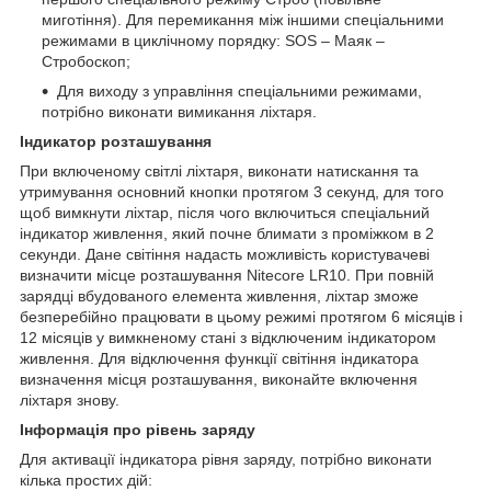
миготіння). Для перемикання між іншими спеціальними
режимами в циклічному порядку: SOS – Маяк –
Стробоскоп;
Для виходу з управління спеціальними режимами,
потрібно виконати вимикання ліхтаря.
Індикатор розташування
При включеному світлі ліхтаря, виконати натискання та
утримування основний кнопки протягом 3 секунд, для того
щоб вимкнути ліхтар, після чого включиться спеціальний
індикатор живлення, який почне блимати з проміжком в 2
секунди. Дане світіння надасть можливість користувачеві
визначити місце розташування Nitecore LR10. При повній
зарядці вбудованого елемента живлення, ліхтар зможе
безперебійно працювати в цьому режимі протягом 6 місяців і
12 місяців у вимкненому стані з відключеним індикатором
живлення. Для відключення функції світіння індикатора
визначення місця розташування, виконайте включення
ліхтаря знову.
Інформація про рівень заряду
Для активації індикатора рівня заряду, потрібно виконати
кілька простих дій: