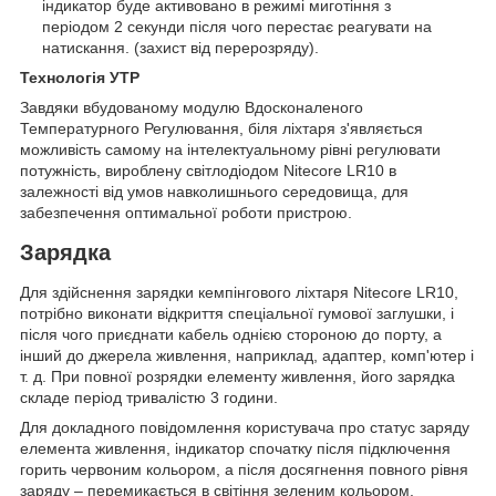
індикатор буде активовано в режимі миготіння з
періодом 2 секунди після чого перестає реагувати на
натискання. (захист від перерозряду).
Технологія
УТР
Завдяки вбудованому модулю Вдосконаленого
Температурного Регулювання, біля ліхтаря з'являється
можливість самому на інтелектуальному рівні регулювати
потужність, вироблену світлодіодом Nitecore LR10 в
залежності від умов навколишнього середовища, для
забезпечення оптимальної роботи пристрою.
Зарядка
Для здійснення зарядки кемпінгового ліхтаря Nitecore LR10,
потрібно виконати відкриття спеціальної гумової заглушки, і
після чого приєднати кабель однією стороною до порту, а
інший до джерела живлення, наприклад, адаптер, комп'ютер і
т. д. При повної розрядки елементу живлення, його зарядка
складе період тривалістю 3 години.
Для докладного повідомлення користувача про статус заряду
елемента живлення, індикатор спочатку після підключення
горить червоним кольором, а після досягнення повного рівня
заряду – перемикається в світіння зеленим кольором.