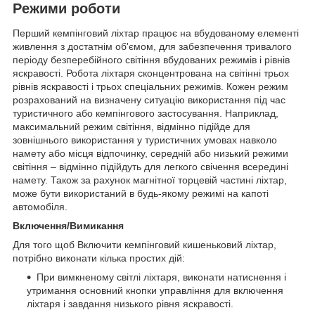
Режими роботи
Перший кемпінговий ліхтар працює на вбудованому елементі
живлення з достатнім об'ємом, для забезпечення тривалого
періоду безперебійного світіння вбудованих режимів і рівнів
яскравості. Робота ліхтаря сконцентрована на світінні трьох
рівнів яскравості і трьох спеціальних режимів. Кожен режим
розрахований на визначену ситуацію використання під час
туристичного або кемпінгового застосування. Наприклад,
максимальний режим світіння, відмінно підійде для
зовнішнього використання у туристичних умовах навколо
намету або місця відпочинку, середній або низький режими
світіння – відмінно підійдуть для легкого свічення всередині
намету. Також за рахунок магнітної торцевій частині ліхтар,
може бути використаний в будь-якому режимі на капоті
автомобіля.
Включення/Вимикання
Для того щоб Включити кемпінговий кишеньковий ліхтар,
потрібно виконати кілька простих дій:
При вимкненому світлі ліхтаря, виконати натиснення і
утримання основний кнопки управління для включення
ліхтаря і завдання низького рівня яскравості.