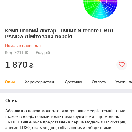
Кемпінговий ліхтар, нічник Nitecore LR10
PANDA Лімітована версія
Немає в наявності
Код: 921180
Роздріб
1 870
₴
Опис
Характеристики
Доставка
Оплата
Умови п
Опис
Абсолютно новою моделлю, яка доповнює
серію
кемпінгових
і також володіє новими технічними функціями – це модель
LR10. Раніше була представлена перша модель з LR ліхтарів,
а саме LR30, яка має дещо збільшеними габаритними