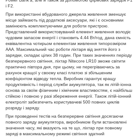
Power Bank'а, але й також за допомогою фірмових зарядок F1
і F2.
При використанні вбудованого джерела живлення зменшує
місце займають під додаткові аксесуари, які і є основними
замінюють комплектуючими для роботи пристрою.
Представлений використовуваний елемент живлення володіє
чудовим запасом енергії і становить 4.44 Вт/год, дана ємність
еквівалентна чотирьом елементам живлення типорозміром
ААА. Максимальний час роботи ліхтаря від зняття його з
зарядки, складає цілих 38 годин. При таких значеннях періоду
безперервного світіння, ліхтар Nitecore LR10 зможе світити
практично півтора дня, при цьому, не перегріваючись за
рахунок кращої у своєму класі платою зі збільшеним
коефіцієнтом відводу тепла. Виробник гарантує кращу
продуктивність і період служби акумулятора, так як літій-іонна
основа за своїм фізичним і хімічним властивостям, є найбільш
стійкою і повною у разі збереження енергії. Також літій-іонний
електроліт забезпечить користувачеві 500 повних циклів
розряду і заряду.
При проведенні тестів на безперервне світіння досягаючи
повного заряду акумулятора, виробником були встановлені
значення часу, які вказують на те що, ліхтар при повному
заряді в максимальному режимі світіння здатний