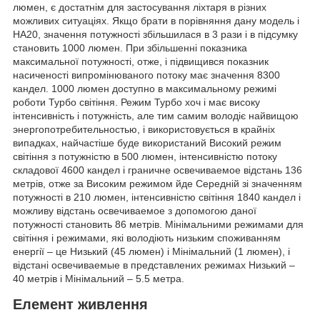
люмен, є достатнім для застосування ліхтаря в різних
можливих ситуаціях. Якщо брати в порівняння дану модель і
HA20, значення потужності збільшилася в 3 рази і в підсумку
становить 1000 люмен. При збільшенні показника
максимальної потужності, отже, і підвищився показник
насиченості випромінюваного потоку має значення 8300
кандел. 1000 люмен доступно в максимальному режимі
роботи Турбо світіння. Режим Турбо хоч і має високу
інтенсивність і потужність, але тим самим володіє найвищою
энергопотребительностью, і використовується в крайніх
випадках, найчастіше буде використаний Високий режим
світіння з потужністю в 500 люмен, інтенсивністю потоку
складової 4600 кандел і граничне освечиваемое відстань 136
метрів, отже за Високим режимом йде Середній зі значенням
потужності в 210 люмен, інтенсивністю світіння 1840 кандел і
можливу відстань освечиваемое з допомогою даної
потужності становить 86 метрів. Мінімальними режимами для
світіння і режимами, які володіють низьким споживанням
енергії – це Низький (45 люмен) і Мінімальний (1 люмен), і
відстані освечиваемые в представлених режимах Низький –
40 метрів і Мінімальний – 5.5 метра.
Елемент живлення