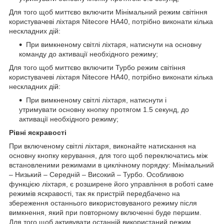
Для того щоб миттєво включити Мінімальний режим світіння
користувачеві ліхтаря Nitecore HA40, потрібно виконати кілька
нескладних дій:
При вимкненому світлі ліхтаря, натиснути на основну
команду до активації необхідного режиму;
Для того щоб миттєво включити Турбо режим світіння
користувачеві ліхтаря Nitecore HA40, потрібно виконати кілька
нескладних дій:
При вимкненому світлі ліхтаря, натиснути і
утримувати основну кнопку протягом 1.5 секунд, до
активації необхідного режиму;
Рівні яскравості
При включеному світлі ліхтаря, виконайте натискання на
основну кнопку керування, для того щоб переключатись між
встановленими режимами в циклічному порядку: Мінімальний
– Низький – Середній – Високий – Турбо. Особливою
функцією ліхтаря, є розширене його управління в роботі саме
режимів яскравості, так як пристрій передбачено на
збереження останнього використовуваного режиму після
вимкнення, який при повторному включенні буде першим.
Для того щоб активувати останній використаний режим,