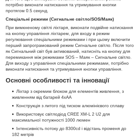
потрібно виконати натискання та утримування кнопки
протягом 0.5 секунд.
Спеціальні режими (Сигнальне світло/
SOS/Маяк)
При вимкненому світлі ліхтаря, виконати подвійне натискання
на кнопку управління ліхтарем, для входу в режим
регулювання спеціальними режимами і при цьому включити
перший запрограмований режим Сигнальне світло. Після того
як Сигнальний світ був активований, натисніть на кнопку для
перемикання між режимами SOS – Маяк – Сигнальне світло.
Для виходу з управління спеціальними режимами, потрібно
виконати натискання та утримування кнопки управління.
Основні особливості та інновації
Ліхтар з окремим блоком для елементів живлення, з
живленням від батарей 4xAA
Конструкція з литого під тиском алюмінієвого сплаву
Використовує світлодіод CREE XM-L 2 U2 для
максимальної потужності 1000 люмен
Інтенсивність потоку до 8300cd і відстань променя до
182 метрів