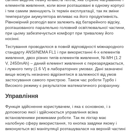
елементів живлення, коли вони розташовані в одному корпусі
і тим самим зменшують їх термін експлуатації, так як зміни
температури акумулятора впливає на його продуктивність.
Рівномірний розподіл ваги залежить від батарейного відсіку,
розташованого паралельно головний освітлювальної частини,
при цьому забезпечується комфорт при тривалому його
носінні.
Тестування проводилося в повній відповідності міжнародного
стандарту ANSI/NEMA FL1 і при використанні 4-х елементів
живлення, двох різних типів елементів живлення, Ni-MH (1.2
V, 2450mAh) – даний елемент живлення є перезаряджається,
і лужного типу (1.6 V) в лабораторних умовах. Дані зазначені
вище можуть незначно відрізнятися в залежності від умов
застосування самого пристрою. Також час роботи Турбо і
Високого режиму є результатом математичного розрахунку.
Управління
Функція здійсненне користувачем, і яка є основною, і з
допомогою якої і здійснюється управління всіма
встановленими режимами роботи. Так як ліхтар має
налобную сферу використання, то кнопка завдяки якому і
виконуються всі маніпуляції розташувалася на верхній частині