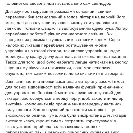
головної складової в якій і встановлено сам світлодіод.
Для зручності керування режимами основний і єдиний
перемикач був встановлений в голові ліхтаря на верхній його
межі, для дозволу користувачеві виконувати управління з
легкістю і головне швидко і з застосуванням однієї руки. Ліхтар
передбачає роботу 5 рівнях стандартного світіння і 3-х
спеціальних режимах з унікальним світловим кодом. Серія
налобних ліхтарів передбачає розташування кнопки
управління на голові ліхтаря, так як таке управління надає
користувачу кращу діючу здатність для виконання натискання.
Також для того, щоб було набагато легше натискати на кнопку
і при цьому відчувати натискаючи, вона має невелику
опуклість, тим самим дозволить легко визначити її в темряві.
Зовнішня частина кнопки виконана з матеріалу високої якості,
для повної відповідності всім наявним функцій призначених
для управління. Зовнішній матеріал, використовуваний для
ліхтаря, застосовується в першу чергу, щоб захистити ліхтар
внутрішні компоненти від проникнення всередину частинок
пилу і вологи. Застосовуваний для кнопки матеріал – це
високоякісна резина. Гума, яка була використана для ліхтарів
високого класу, фронті тим як потрапити користувачеві в
експлуатацію, пройшла велика кількість тестів як
лабораторних, так і в реальних природних умовах на знос,