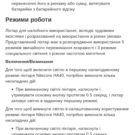
перенесенні його в рюкзаку або сумці, витягувати
батарейки з батарейного відсіку.
Режими роботи
Ліхтар для налобного використання, володіє чудовими
якостями і розрахований на використання в різних умовах.
Представлений ліхтар має в розпорядженні використання 5
режимів звичайного перемикання яскравості і 3 режими
спеціального світіння з різною частотою миготіння.
Включення/Вимикання
Для того щоб включити світло в першому налагодженому
режимі ліхтаря Nitecore HA40, потрібно виконати кілька
нескладних дій:
При вимкненому світлі ліхтаря, натиснути і
утримувати основну кнопку протягом 0.5 секунд, і ліхтар
активує світло в заданому першому режимі;
Для того щоб вимкнути світло в налаштованому користувачем
режимі ліхтаря Nitecore HA40, потрібно виконати кілька
нескладних дій:
При включеному світлі ліхтаря, натиснути і
утримувати основну кнопку протягом 0.5 секунд;