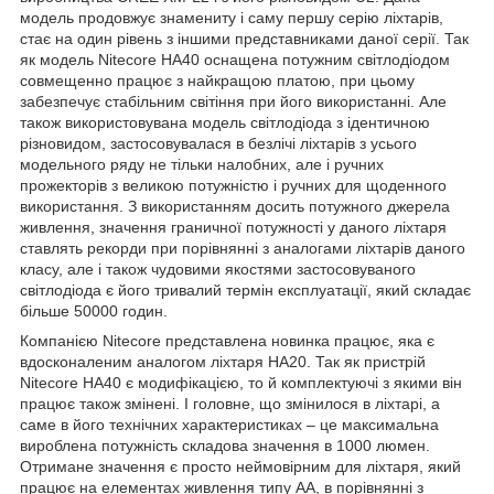
модель продовжує знамениту і саму першу
серію
ліхтарів,
стає на один рівень з іншими представниками даної серії. Так
як модель Nitecore HA40 оснащена потужним світлодіодом
совмещенно працює з найкращою платою, при цьому
забезпечує стабільним світіння при його використанні. Але
також використовувана модель світлодіода з ідентичною
різновидом, застосовувалася в безлічі ліхтарів з усього
модельного ряду не тільки налобних, але і ручних
прожекторів з великою потужністю і ручних для щоденного
використання. З використанням досить потужного джерела
живлення, значення граничної потужності у даного ліхтаря
ставлять рекорди при порівнянні з аналогами ліхтарів даного
класу, але і також чудовими якостями застосовуваного
світлодіода є його тривалий термін експлуатації, який складає
більше 50000 годин.
Компанією Nitecore представлена новинка працює, яка є
вдосконаленим аналогом ліхтаря HA20. Так як пристрій
Nitecore HA40 є модифікацією, то й комплектуючі з якими він
працює також змінені. І головне, що змінилося в ліхтарі, а
саме в його технічних характеристиках – це максимальна
вироблена потужність складова значення в 1000 люмен.
Отримане значення є просто неймовірним для ліхтаря, який
працює на елементах живлення типу АА, в порівнянні з