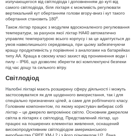
излучающегося від світлодіода і доповненням до куті від
самого світлодіода, біля ліхтаря є можливість регулювати
вертикальний кут обертанням голови вгору-вниз і кут такого
обертання становить 180⁰.
Також ліхтар працює з модулем вдосконаленого регулювання
температури, за рахунок якої ліхтар HA40 автоматично
управляє температурою всього корпусу і за це адаптується до
умов навколишнього середовища, при цьому забезпечуючи
кращу продуктивність у порівнянні з аналогами на батарейках
типу АА. Краща в своєму класі захист від проникнення води і
пилу – IP66, що дозволяє зберегти всі комплектуючі безпеки
під час дощу та сильного вітру.
Світлодіод
Налобні ліхтарі
мають розширену сферу діяльності і можуть
застосовуватися як для щоденного використання, так і для
спеціально призначених цілей, а саме для робітничого класу.
Головним компонентом, по якому користувач вибирає собі
ліхтар – це джерело випромінює світло. Основним джерелом
світла в ліхтарях є світлодіод. Представлений ліхтар, що
працює на поширених елементах живлення, оснащений
високопродуктивним світлодіодом американського
виробництва CREE XM-L2 і з його різновидом U2. Дана