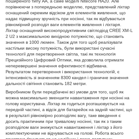
поширеного типу АА, а саме моделі Nitecore HA20. Але
порівнюючи з попередньою моделлю, представлений ліхтар
оснащений окремим відсіком для елементів живлення, що
надає підвищену зручність при носінні, так як відбувається
рівномірний розподіл ваги елементів живлення і ліхтаря.
Ліхтар оснащений високопродуктивним світлодіод CREE XM-L
2 U2 з максимальною вихідною потужністю, що становить
значення в 1000 люмен. Також для того щоб реалізувати
настільки високу потужність, були використані сучасні
технології для перетворення світла, такі як технологія
Прецизійного Цифровий Оптики, яка дозволила отримати
неперевершені значення ефективності відбивача.
Результатом перетворення і використання технологій, є
інтенсивність зі значенням 8300 кандел і граничне значення
дальності світіння становить 182 метри.
Виробником були передбачені всі умови для того, щоб як
можна максимально зменшити навантаження при носінні на
голову користувача. Ліхтар як годиться розташовується на
передній частині, а відсік для батарейок на задній частині, що
в результаті рівномірно розподіляє вагу, таке введення є
досить практичним при тривалому носінні, так як з таким
розподілом ваги знижується навантаження і ліхтар з його
комплектуючими не відчувається на голові. Робота всього
пристрою ґрунтується на надійних і легко доступних