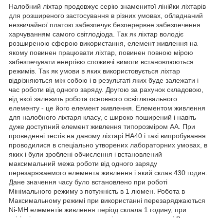
Налобний ліхтар продовжує серію знаменитої лінійки ліхтарів
для розширеного застосування в різних умовах, обладнаний
незвичайної платою забезпечує безперервне забезпечення
харчуванням самого світлодіода. Так як ліхтар володіє
розширеною сферою використання, елемент живлення на
якому повинен працювати ліхтар, повинен повною мірою
забезпечувати енергією споживчі вимоги встановлюються
режимів. Так як умови в яких використовується ліхтар
відрізняються між собою і в результаті яких буде залежати і
час роботи від одного заряду. Другою за рахунок складовою,
від якої залежить робота основного освітлювального
елементу - це його елемент живлення. Елементом живлення
для налобного ліхтаря класу, є широко поширений і навіть
дуже доступний елемент живлення типорозміром АА. При
проведенні тестів на даному ліхтарі HA40 і такі випробування
проводилися в спеціально утворених лабораторних умовах, в
яких і були зроблені обчислення і встановлений
максимальний межа роботи від одного заряду
перезаряжаемого елемента живлення і який склав 430 годин.
Дане значення часу було встановлено при роботі
Мінімального режиму з потужність в 1 люмен. Робота в
Максимальному режимі при використанні перезаряджаються
Ni-MH елементів живлення період склала 1 годину, при