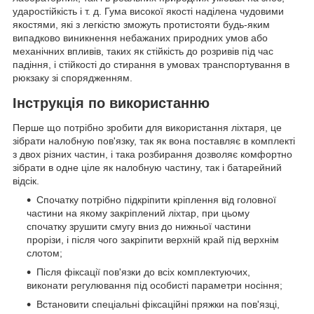
ударостійкість і т. д. Гума високої якості наділена чудовими
якостями, які з легкістю зможуть протистояти будь-яким
випадково виникнення небажаних природних умов або
механічних впливів, таких як стійкість до розривів під час
падіння, і стійкості до стирання в умовах транспортування в
рюкзаку зі спорядженням.
Інструкція по використанню
Перше що потрібно зробити для використання ліхтаря, це
зібрати налобную пов'язку, так як вона поставляє в комплекті
з двох різних частин, і така розбирання дозволяє комфортно
зібрати в одне ціле як налобную частину, так і батарейний
відсік.
Спочатку потрібно підкріпити кріплення від головної
частини на якому закріплений ліхтар, при цьому
спочатку зрушити смугу вниз до нижньої частини
прорізи, і після чого закріпити верхній край під верхнім
слотом;
Після фіксації пов'язки до всіх комплектуючих,
виконати регулювання під особисті параметри носіння;
Встановити спеціальні фіксаційні пряжки на пов'язці,