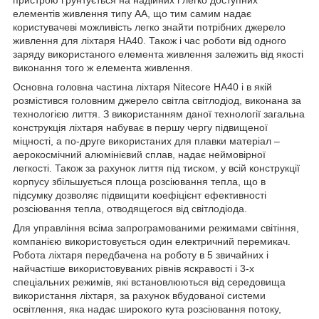
елементів живлення типу АА, що тим самим надає
користувачеві можливість легко знайти потрібних джерело
живлення для ліхтаря HA40. Також і час роботи від одного
заряду використаного елемента живлення залежить від якості
виконання того ж елемента живлення.
Основна головна частина ліхтаря Nitecore HA40 і в якій
розмістився головним джерело світла світлодіод, виконана за
технологією лиття. З використанням даної технології загальна
конструкція ліхтаря набуває в першу чергу підвищеної
міцності, а по-друге використаних для плавки матеріал –
аерокосмічний алюмінієвий сплав, надає неймовірної
легкості. Також за рахунок лиття під тиском, у всій конструкції
корпусу збільшується площа розсіювання тепла, що в
підсумку дозволяє підвищити коефіцієнт ефективності
розсіювання тепла, отводящегося від світлодіода.
Для управління всіма запрограмованими режимами світіння,
компанією використовується один електричний перемикач.
Робота ліхтаря передбачена на роботу в 5 звичайних і
найчастіше використовуваних рівнів яскравості і 3-х
спеціальних режимів, які встановлюються від середовища
використання ліхтаря, за рахунок вбудованої системи
освітлення, яка надає широкого кута розсіювання потоку,