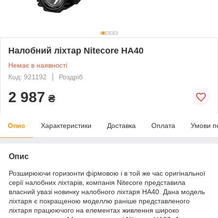
Налобний ліхтар Nitecore HA40
Немає в наявності
Код: 921192
Роздріб
2 987
₴
Опис
Характеристики
Доставка
Оплата
Умови п
Опис
Розширюючи горизонти фірмовою і в той же час оригінальної
серії налобних ліхтарів, компанія Nitecore представила
власний увазі новинку налобного ліхтаря HA40. Дана модель
ліхтаря є покращеною моделлю раніше представленого
ліхтаря працюючого на
елементах живлення
широко