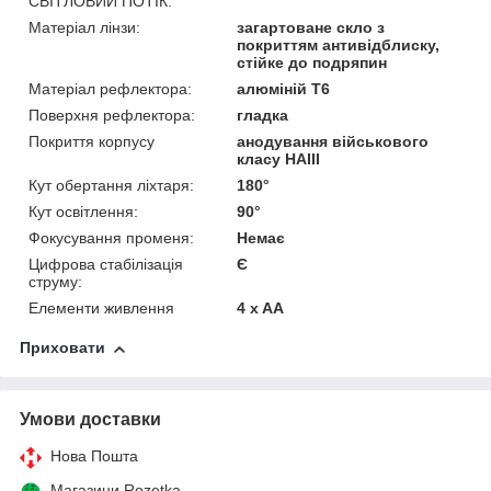
СВІТЛОВИЙ ПОТІК:
Матеріал лінзи:
загартоване скло з
покриттям антивідблиску,
стійке до подряпин
Матеріал рефлектора:
алюміній T6
Поверхня рефлектора:
гладка
Покриття корпусу
анодування військового
класу HAIII
Кут обертання ліхтаря:
180°
Кут освітлення:
90°
Фокусування променя:
Немає
Цифрова стабілізація
Є
струму:
Елементи живлення
4 x AA
Приховати
Умови доставки
Нова Пошта
Магазини Rozetka