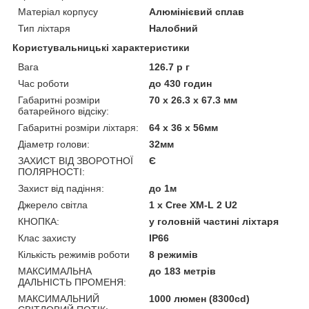
Матеріал корпусу
Алюмінієвий сплав
Тип ліхтаря
Налобний
Користувальницькі характеристики
Вага
126.7 р г
Час роботи
до 430 годин
Габаритні розміри
70 х 26.3 х 67.3 мм
батарейного відсіку:
Габаритні розміри ліхтаря:
64 х 36 х 56мм
Діаметр голови:
32мм
ЗАХИСТ ВІД ЗВОРОТНОЇ
Є
ПОЛЯРНОСТІ:
Захист від падіння:
до 1м
Джерело світла
1 x Cree XM-L 2 U2
КНОПКА:
у головній частині ліхтаря
Клас захисту
IP66
Кількість режимів роботи
8 режимів
МАКСИМАЛЬНА
до 183 метрів
ДАЛЬНІСТЬ ПРОМЕНЯ:
МАКСИМАЛЬНИЙ
1000 люмен (8300cd)