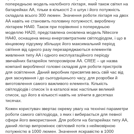
попередньою модель налобного ліхтаря, який також світил на
батарейках АА, тільки в кількості 2-х штук і його потужність
складала всього 300 люмен. Значення роботи ліхтаря на двох
АА навіть не становить половину потужності, вироблену
ліхтарем HA40. Також при порівнянні з попередньою
моделлю НА20, представлена оновлена модель Nitecore
HA40, оснащена менш енерговитратним світлодіодом, і що в
кінцевому підсумку збільшує його максимальний період
світіння від одного разу перезаряджаються елементів
живлення типу АА і одного експлуатаційного періоду
звичайних батарейок типорозміром АА. CREE – це назва
компанії виробленої головні складові для роботи пристроїв
для освітлення. Даний виробник присвятив весь свій час від
дня заснування і до сьогоднішнього часу, для розробки й
виготовлення самого важливого елемента. Кількість
світлодіодів і список їх в каталозі має настільки великий
список, що його в кількості навіть не злічити в десятках
тисячах.
Кожен користувач звертає окрему увагу на технічні параметри
роботи самого світлодіода, з яких і вибирається для певної
сфери його використання. Для роботи на батарейках типу АА,
даний ліхтар випромінює світловий потік з неймовірною
потужністю в 1000 люмен. Значення яскравістю в 1000