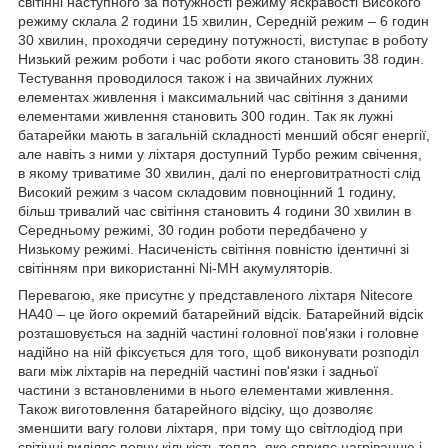
світінні наступного за потужності режиму яскравості Високого
режиму склала 2 години 15 хвилин, Середній режим – 6 годин
30 хвилин, проходячи середину потужності, виступає в роботу
Низький режим роботи і час роботи якого становить 38 годин.
Тестування проводилося також і на звичайних лужних
елементах живлення і максимальний час світіння з даними
елементами живлення становить 300 годин. Так як лужні
батарейки мають в загальній складності менший обсяг енергії,
але навіть з ними у ліхтаря доступний Турбо режим свічення,
в якому триватиме 30 хвилин, далі по енерговитратності слід
Високий режим з часом складовим повноцінний 1 годину,
більш тривалий час світіння становить 4 години 30 хвилин в
Середньому режимі, 30 годин роботи передбачено у
Низькому режимі. Насиченість світіння повністю ідентичні зі
світінням при використанні Ni-MH акумуляторів.
Перевагою, яке присутнє у представленого ліхтаря Nitecore
HA40 – це його окремий батарейний відсік. Батарейний відсік
розташовується на задній частині головної пов'язки і головне
надійно на ній фіксується для того, щоб виконувати розподіл
ваги між ліхтарів на передній частині пов'язки і задньої
частини з встановленими в нього елементами живлення.
Також виготовлення батарейного відсіку, що дозволяє
зменшити вагу голови ліхтаря, при тому що світлодіод при
світінні виділяє певну кількість тепла, яке сприяє нагріванню і