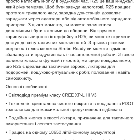
просто натисніть кнопку в будь-який час. R25 це ваш кинджал,
який ріже темряву. Щоб бути завжди напоготові, R25 працює
протягом тривалого часу, зарядна док-станція дозволяє
заряджати через адаптери або від автомобільного зарядного
пристрою. З цього моменту, ви можете залишатися
динамічним і бути готовими до оборони. Від зручного
користувальницького інтерфейсу в R25, ви можете отримати
доступ до світу тактичних можливостей. З трьома рівнями
яскравості плюс кнопкою Strobe Ready ви можете відмінно
збалансувати продуктивність і час автономної роботи. З такою
великою кількістю функцій і якостей, ми щиро повідомляємо,
що R25 є ідеальним тактичним зброєю, ліхтарем для
подорожей, пошуково-рятувальних робіт, полювання і навіть
самозахисту.
Основні особливості:
• Світлодіод преміум класу CREE XP-L
HI
V3
• Технологія кришталево чистого покриття в поєднанні з PDOT
технологією для максимальної продуктивності відбивача
• Подвійна кнопка в хвості ліхтаря, призначена для тактичного
використання і легкого застосування
• Працює на одному 18650 літій-іонному акумуляторі