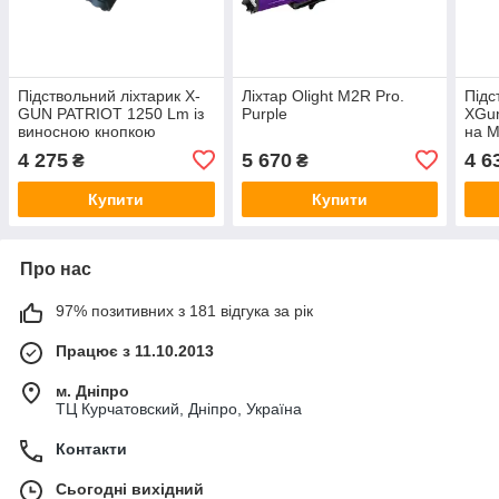
Підствольний ліхтарик X-
Ліхтар Olight M2R Pro.
Підс
GUN PATRIOT 1250 Lm із
Purple
XGu
виносною кнопкою
на 
4 275
5 670
4 6
₴
₴
Купити
Купити
Про нас
97% позитивних з 181 відгука за рік
Працює з 11.10.2013
м. Дніпро
ТЦ Курчатовский, Дніпро, Україна
Контакти
Сьогодні вихідний