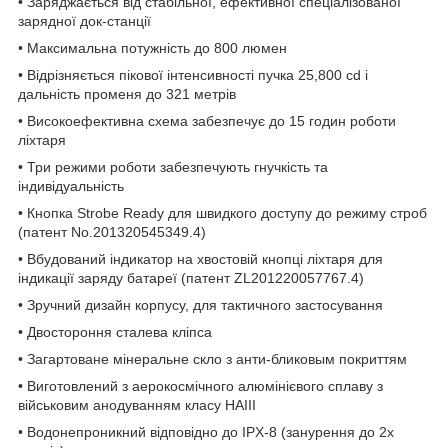
• Заряджається від стабільної, ефективної спеціалізованої
зарядної док-станції
• Максимальна потужність до 800 люмен
• Відрізняється пікової інтенсивності пучка 25,800 cd і
дальність променя до 321 метрів
• Високоефективна схема забезпечує до 15 годин роботи
ліхтаря
• Три режими роботи забезпечують гнучкість та
індивідуальність
• Кнопка Strobe Ready для швидкого доступу до режиму строб
(патент No.201320545349.4)
• Вбудований індикатор на хвостовій кнопці ліхтаря для
індикації заряду батареї (патент ZL201220057767.4)
• Зручний дизайн корпусу, для тактичного застосування
• Двостороння сталева кліпса
• Загартоване мінеральне скло з анти-бликовым покриттям
• Виготовлений з аерокосмічного алюмінієвого сплаву з
військовим анодуванням класу HAIII
• Водонепроникний відповідно до IPX-8 (занурення до 2х