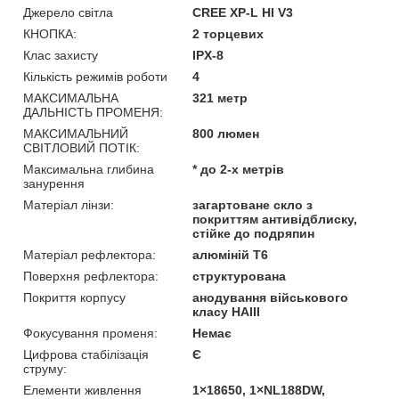
Джерело світла
CREE XP-L HI V3
КНОПКА:
2 торцевих
Клас захисту
IPX-8
Кількість режимів роботи
4
МАКСИМАЛЬНА
321 метр
ДАЛЬНІСТЬ ПРОМЕНЯ:
МАКСИМАЛЬНИЙ
800 люмен
СВІТЛОВИЙ ПОТІК:
Максимальна глибина
* до 2-х метрів
занурення
Матеріал лінзи:
загартоване скло з
покриттям антивідблиску,
стійке до подряпин
Матеріал рефлектора:
алюміній T6
Поверхня рефлектора:
структурована
Покриття корпусу
анодування військового
класу HAIII
Фокусування променя:
Немає
Цифрова стабілізація
Є
струму:
Елементи живлення
1×18650, 1×NL188DW,