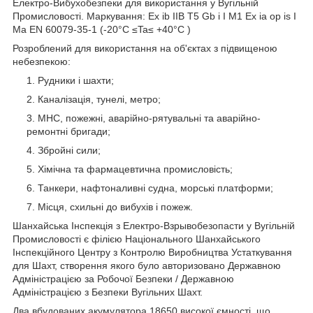
Електро-Вибухобезпеки для використання у Вугільній
Промисловості. Маркування: Ex ib IIB T5 Gb і I M1 Ex ia op is I
Ma EN 60079-35-1 (-20°C ≤Ta≤ +40°C )
Розроблений для використання на об'єктах з підвищеною
небезпекою:
Рудники і шахти;
Каналізація, тунелі, метро;
МНС, пожежні, аварійно-рятувальні та аварійно-
ремонтні бригади;
Збройні сили;
Хімічна та фармацевтична промисловість;
Танкери, нафтоналивні судна, морські платформи;
Місця, схильні до вибухів і пожеж.
Шанхайська Інспекція з Електро-Взрывобезопасти у Вугільній
Промисловості є філією Національного Шанхайського
Інспекційного Центру з Контролю Виробництва Устаткування
для Шахт, створення якого було авторизовано Державною
Адміністрацією за Робочої Безпеки / Державною
Адміністрацією з Безпеки Вугільних Шахт.
Два вбудованих акумулятора 18650 високої ємності, що