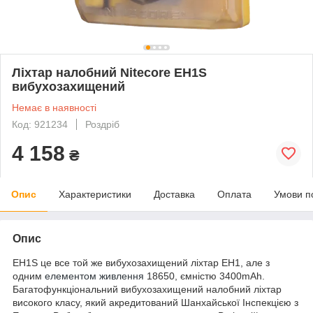
Ліхтар налобний Nitecore EH1S
вибухозахищений
Немає в наявності
Код: 921234
Роздріб
4 158
₴
Опис
Характеристики
Доставка
Оплата
Умови п
Опис
EH1S це все той же вибухозахищений ліхтар EH1, але з
одним
елементом живлення
18650, ємністю 3400mAh.
Багатофункціональний вибухозахищений налобний ліхтар
високого класу, який акредитований Шанхайської Інспекцією з