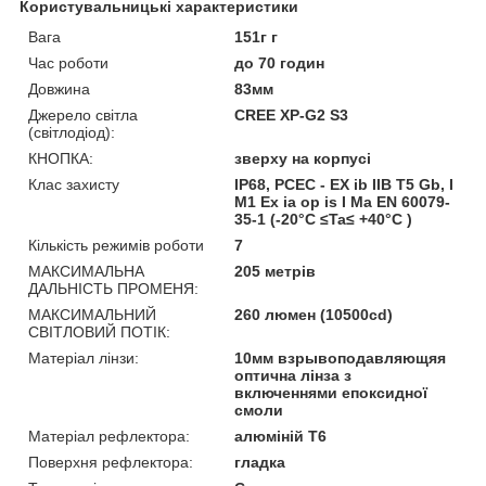
Користувальницькі характеристики
Вага
151г г
Час роботи
до 70 годин
Довжина
83мм
Джерело світла
CREE XP-G2 S3
(світлодіод):
КНОПКА:
зверху на корпусі
Клас захисту
IP68, PCEC - EX ib IIB T5 Gb, I
M1 Ex ia op is I Ma EN 60079-
35-1 (-20°C ≤Ta≤ +40°C )
Кількість режимів роботи
7
МАКСИМАЛЬНА
205 метрів
ДАЛЬНІСТЬ ПРОМЕНЯ:
МАКСИМАЛЬНИЙ
260 люмен (10500cd)
СВІТЛОВИЙ ПОТІК:
Матеріал лінзи:
10мм взрывоподавляющяя
оптична лінза з
включеннями епоксидної
смоли
Матеріал рефлектора:
алюміній T6
Поверхня рефлектора:
гладка