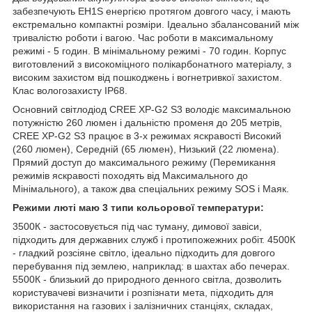
забезпечують EH1S енергією протягом довгого часу, і мають
екстремально компактні розміри. Ідеально збалансований між
тривалістю роботи і вагою. Час роботи в максимальному
режимі - 5 годин. В мінімальному режимі - 70 годин. Корпус
виготовлений з високоміцного полікарбонатного матеріалу, з
високим захистом від пошкоджень і вогнетривкої захистом.
Клас вологозахисту IP68.
Основний світлодіод CREE XP-G2 S3 володіє максимальною
потужністю 260 люмен і дальністю променя до 205 метрів,
CREE XP-G2 S3 працює в 3-х режимах яскравості Високий
(260 люмен), Середній (65 люмен), Низький (22 люмена).
Прямий доступ до максимального режиму (Перемикання
режимів яскравості походять від Максимального до
Мінімального), а також два спеціальних режиму SOS і Маяк.
Режими люті маю 3 типи кольорової температури:
3500К - застосовується під час туману, димової завіси,
підходить для державних служб і протипожежних робіт. 4500К
- гладкий розсіяне світло, ідеально підходить для довгого
перебування під землею, наприклад: в шахтах або печерах.
5500К - близький до природного денного світла, дозволить
користувачеві визначити і розпізнати мета, підходить для
використання на газових і залізничних станціях, складах,