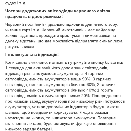
судах і т. д.
Чотири додаткових світлодіоди червоного світла
працюють в двох режимах:
Червоний постійний - ідеально підходить для нічного зору,
читання карт і т. д. Червоний миготливий - має найдовшу
хвилю і здатність проходити крізь туман і димові завіси на
далеку відстань, що дає можливість відправляти сигнал лиха
рятувальникам.
Інтелектуальна індикація:
Коли світло вимкнено, натисніть і утримуйте кнопку більш ніж
1 секунда для активації його допоміжних світлодіодів,
індикація рівнів потужності акумуляторів: 4 гарячих
світлодіода, ємність акумуляторів вище 90%; 3 гарячих
світлодіода, ємність акумуляторів близько 60%; 2 гарячих
світлодіода, ємність акумуляторів близько 40%; 1 горить
світлодіод, ємність акумуляторів нижче 20%. Попередження
про низький заряд акумуляторів при низькому рівні потужності
акумулятора, чотири допоміжних індикаторів будуть мигати
швидко, щоб повідомити користувача. Якщо в режимі
натиснути на кнопку, то індикатори вимкнуться. Повторне
включення ліхтаря, буде активувати функцію оповіщення
низького заряду батареї.