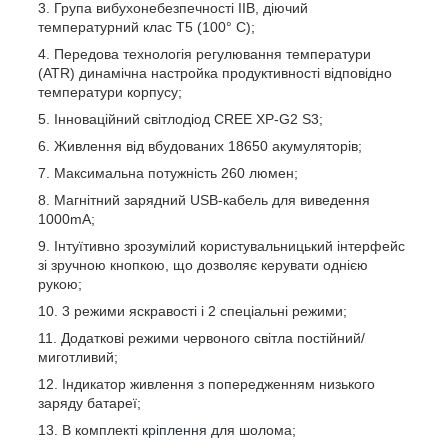
Група вибухонебезпечності IIB, діючий
температурний клас T5 (100° C);
Передова технологія регулювання температури
(ATR) динамічна настройка продуктивності відповідно
температури корпусу;
Інноваційний світлодіод CREE XP-G2 S3;
Живлення від вбудованих 18650 акумуляторів;
Максимальна потужність 260 люмен;
Магнітний зарядний USB-кабель для виведення
1000mA;
Інтуїтивно зрозумілий користувальницький інтерфейс
зі зручною кнопкою, що дозволяє керувати однією
рукою;
3 режими яскравості і 2 спеціальні режими;
Додаткові режими червоного світла постійний/
миготливий;
Індикатор живлення з попередженням низького
заряду батареї;
В комплекті
кріплення
для шолома;