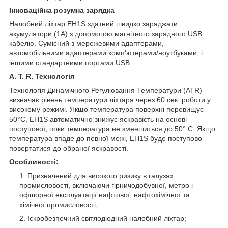
Інноваційна розумна зарядка
Налобний ліхтар EH1S здатний швидко заряджати
акумулятори (1А) з допомогою магнітного зарядного USB
кабелю. Сумісний з мережевими адаптерами,
автомобільними адаптерами комп'ютерами/ноутбуками, і
іншими стандартними портами USB
A. T. R. Технологія
Технологія Динамічного Регулювання Температури (ATR)
визначає рівень температури ліхтаря через 60 сек. роботи у
високому режимі. Якщо температура поверхні перевищує
50°C, EH1S автоматично знижує яскравість на основі
поступової, поки температура не зменшиться до 50° C. Якщо
температура впаде до певної межі, EH1S буде поступово
повертатися до обраної яскравості.
Особливості:
Призначений для високого ризику в галузях
промисловості, включаючи гірничодобувної, метро і
офшорної експлуатації нафтової, нафтохімічної та
хімічної промисловості;
Іскробезпечний світлодіодний налобний ліхтар;