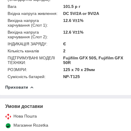
Вага
101.5 р г
Вхідна напруга живлення:
DC 5V/2A or 9V/2A
Вихідна напруга
12.6 V±1%
харчування (Слот 1):
Вихідна напруга
12.6 V±1%
харчування (Слот 2):
ІНДИКАЦІЯ ЗАРЯДУ:
Є
Кількість каналів
2
ПІДТРИМУВАНІ МОДЕЛІ
Fujifilm GFX 50S, Fujifilm GFX
ТЕХНІКИ:
50R
РОЗМІРИ:
125 х 70 х 29мм
Сумісність батарей:
NP-T125
Приховати
Умови доставки
Нова Пошта
Магазини Rozetka