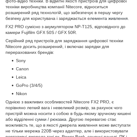
фото-відео техніки. В відмітні якості пристроїв для цифрової
техніки виробництва компанії Nitecore, відноситься
розширений ряд технологій, що забезпечує в першу чергу
безпеку для користувача і заряджається
елемента живлення
.
FX2 PRO сумісно з акумулятором NP-T125, відповідного до
камери Fujifilm GFX 50S / GFX 50R.
Серійний ряд пристроїв для заряджання цифрової техніки
Nitecore досить розширений, і включає зарядки для
перерахованих брендів:
Sony
Canon
Leica
GoPro (3/4/5)
Nikon
Однією з важливих особливостей Nitecore FX2 PRO, є
порівняно легкий вага і невеликий розмір, за рахунок чого
пристрій можна носити з собою в будь-якому зручному кишені
або відділенні
сумки / рюкзака
. Другою перевагою стає
можливість те, що в якості джерела живлення може виступати
не тільки мережа 220В через адаптер, але і використовувати
портативні джерела такі як, Power Bank, сонячні панелі, ПК і