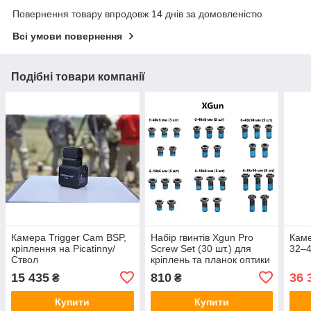
Повернення товару впродовж 14 днів за домовленістю
Всі умови повернення
Подібні товари компанії
Камера Trigger Cam BSP,
Набір гвинтів Xgun Pro
Каме
кріплення на Picatinny/
Screw Set (30 шт.) для
32–4
Ствол
кріплень та планок оптики
15 435
810
36 
₴
₴
Купити
Купити