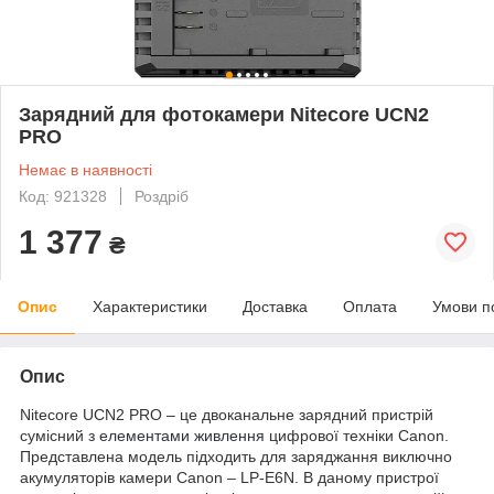
Зарядний для фотокамери Nitecore UCN2
PRO
Немає в наявності
Код: 921328
Роздріб
1 377
₴
Опис
Характеристики
Доставка
Оплата
Умови п
Опис
Nitecore UCN2 PRO – це двоканальне зарядний пристрій
сумісний з
елементами живлення
цифрової техніки Canon.
Представлена модель підходить для заряджання виключно
акумуляторів камери Canon – LP-E6N. В даному пристрої