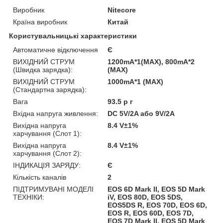
Виробник
Nitecore
Країна виробник
Китай
Користувальницькі характеристики
Автоматичне відключення
Є
ВИХІДНИЙ СТРУМ
1200mA*1(MAX), 800mA*2
(Швидка зарядка):
(MAX)
ВИХІДНИЙ СТРУМ
1000mA*1 (MAX)
(Стандартна зарядка):
Вага
93.5 р г
Вхідна напруга живлення:
DC 5V/2A або 9V/2A
Вихідна напруга
8.4 V±1%
харчування (Слот 1):
Вихідна напруга
8.4 V±1%
харчування (Слот 2):
ІНДИКАЦІЯ ЗАРЯДУ:
Є
Кількість каналів
2
ПІДТРИМУВАНІ МОДЕЛІ
EOS 6D Mark II, EOS 5D Mark
ТЕХНІКИ:
iV, EOS 80D, EOS 5DS,
EOS5DS R, EOS 70D, EOS 6D,
EOS R, EOS 60D, EOS 7D,
EOS 7D Mark II, EOS 5D Mark