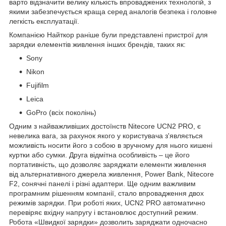
варто відзначити велику кількість впроваджених технологій, з
якими забезпечується краща серед аналогів безпека і головне
легкість експлуатації.
Компанією Найткор раніше були представлені пристрої для
зарядки елементів живлення інших брендів, таких як:
Sony
Nikon
Fujifilm
Leica
GoPro (всіх поколінь)
Одним з найважливіших достоїнств Nitecore UCN2 PRO, є
невелика вага, за рахунок якого у користувача з'являється
можливість носити його з собою в зручному для нього кишені
куртки або сумки. Друга відмітна особливість – це його
портативність, що дозволяє заряджати елементи живлення
від альтернативного джерела живлення, Power Bank, Nitecore
F2, сонячні панелі і різні адаптери. Ще одним важливим
програмним рішенням компанії, стало впровадження двох
режимів зарядки. При роботі яких, UCN2 PRO автоматично
перевіряє вхідну напругу і встановлює доступний режим.
Робота «Швидкої зарядки» дозволить заряджати одночасно