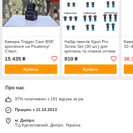
Камера Trigger Cam BSP,
Набір гвинтів Xgun Pro
Каме
кріплення на Picatinny/
Screw Set (30 шт.) для
32–4
Ствол
кріплень та планок оптики
15 435
810
36 
₴
₴
Купити
Купити
Про нас
97% позитивних з 181 відгука за рік
Працює з 11.10.2013
м. Дніпро
ТЦ Курчатовский, Дніпро, Україна