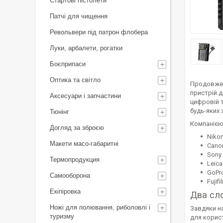
Стартові пістолети
Патчі для чищення
Револьвери під патрон флобера
Луки, арбалети, рогатки
Боєприпаси
Оптика та світло
Продовженн
пристрій д
Аксесуари і запчастини
цифровій 
будь-яких 
Тюнінг
Компанією 
Догляд за зброєю
Niko
Макети масо-габаритні
Cano
Sony
Термопродукция
Leica
GoPr
Самооборона
Fujifi
Екіпіровка
Два сл
Ножі для полювання, риболовлі і
Завдяки н
туризму
для корист