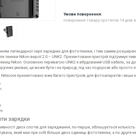
повернення товару протягом 14 днів
з
ям легендарної серії зарядних для фототехніки, і тим самим розширенн
ля техніки Nikon версії 2.0 – UNK2. Презентоване пристрій підтримує п
техніці Nikon. Основною перевагою UNK2 є вбудований USB кабель, за 
зручних умовах, це може бути і на природі, під час подорожі або просто 
Nitecore презентовано вже багато пристроїв для фотоапаратів і екшн к
n
n
o
lm
оти зарядки
аявності двох слотів для заряджання, по-перше, збільшується кількіст
увача, який має при собі більше двох одиниць фототехніки, а по-друге 