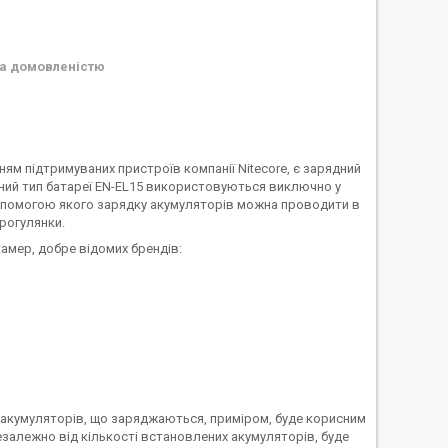
а домовленістю
ям підтримуваних пристроїв компанії Nitecore, є зарядний
евний тип батареї EN-EL15 використовуються виключно у
допомогою якого зарядку акумуляторів можна проводити в
прогулянки.
амер, добре відомих брендів:
ь акумуляторів, що заряджаються, приміром, буде корисним
незалежно від кількості встановлених акумуляторів, буде