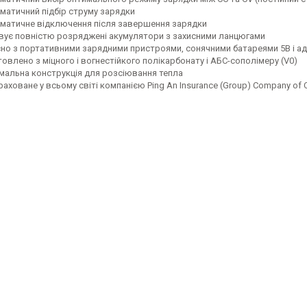
матичний підбір струму зарядки
матичне відключення після завершення зарядки
вує повністю розряджені акумулятори з захисними ланцюгами
сно з портативними зарядними пристроями, сонячними батареями 5В і а
овлено з міцного і вогнестійкого полікарбонату і АБС-сополімеру (V0)
мальна конструкція для розсіювання тепла
аховане у всьому світі компанією Ping An Insurance (Group) Company of C