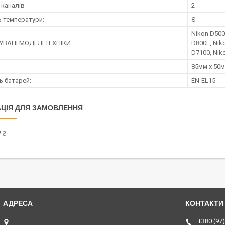
 каналів
2
 температури:
Є
Nikon D500
ВАНІ МОДЕЛІ ТЕХНІКИ:
D800E, Nik
D7100, Nik
85мм х 50м
ь батарей:
EN-EL15
ЦІЯ ДЛЯ ЗАМОВЛЕННЯ
 ₴
ТЦ Курчатовский, Дніпро, Україна
+380 (97)