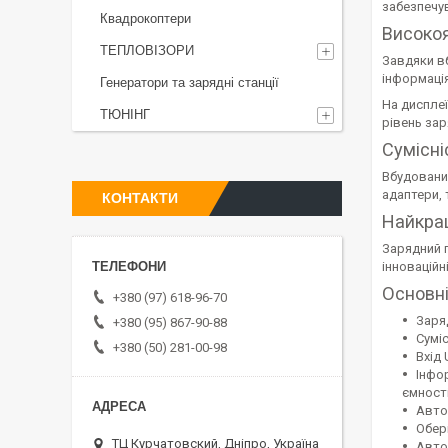
забезпечу
Квадрокоптери
Високо
ТЕПЛОВІЗОРИ
Завдяки в
інформація
Генератори та зарядні станції
На дисплеї
ТЮНІНГ
рівень зар
Сумісн
Вбудовани
адаптери, 
КОНТАКТИ
Найкра
Зарядний п
інноваційн
Основні
+380 (97) 618-96-70
Заря
+380 (95) 867-90-88
Сумі
+380 (50) 281-00-98
Вхід
Інфо
ємност
Авто
Обер
ТЦ Курчатовский, Дніпро, Україна
Авто