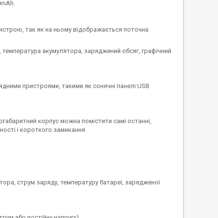
0mAh.
строю, так як на ньому відображається поточна
а, температура акумулятора, заряджений обсяг, графічний
дними пристроями, такими як сонячні панелі USB
алогабаритний корпус можна помістити самі останні,
рності і короткого замикання.
тора, струм заряду, температуру батареї, зарядженої
рум або постійну напругу)