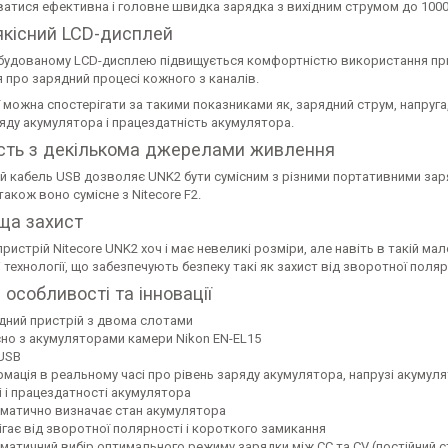
ватися ефективна і головне швидка зарядка з вихідним струмом до 100
якісний LCD-дисплей
будованому LCD-дисплею підвищується комфортністю використання при
 про зарядний процесі кожного з каналів.
 можна спостерігати за такими показниками як, зарядний струм, напруг
яду акумулятора і працездатність акумулятора.
ість з декількома джерелами живлення
й кабель USB дозволяє UNK2 бути сумісним з різними портативними заря
також воно сумісне з Nitecore F2.
ща захист
ристрій Nitecore UNK2 хоч і має невеликі розміри, але навіть в такій м
і технології, що забезпечують безпеку такі як захист від зворотної поля
 особливості та інновації
дний пристрій з двома слотами
сно з акумуляторами камери Nikon EN-EL15
 USB
рмація в реальному часі про рівень заряду акумулятора, напрузі акумуля
і і працездатності акумулятора
матично визначає стан акумулятора
ігає від зворотної полярності і короткого замикання
матичний вибір оптимального режиму зарядки між СС та CV (постійний ст