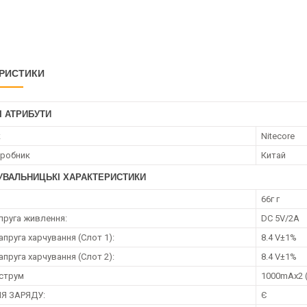
РИСТИКИ
І АТРИБУТИ
к
Nitecore
иробник
Китай
УВАЛЬНИЦЬКІ ХАРАКТЕРИСТИКИ
66г г
апруга живлення:
DC 5V/2A
апруга харчування (Слот 1):
8.4 V±1%
апруга харчування (Слот 2):
8.4 V±1%
 струм
1000mAx2 
ІЯ ЗАРЯДУ:
Є