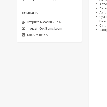
Авто
Авто
Акти
Сумі
Вигот
Інтернет-магазин «Шоk»
Опти
magazin.6ok@gmail.com
Застр
+380976189670