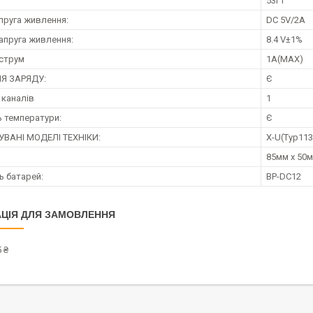
53г г
апруга живлення:
DC 5V/2A
напруга живлення:
8.4 V±1%
 струм
1A(MAX)
ІЯ ЗАРЯДУ:
Є
 каналів
1
 температури:
Є
ВАНІ МОДЕЛІ ТЕХНІКИ:
X-U(Typ113)
85мм х 50м
ь батарей:
BP-DC12
ЦІЯ ДЛЯ ЗАМОВЛЕННЯ
 ₴