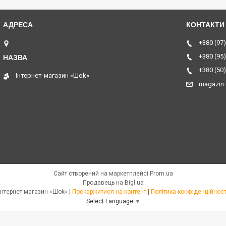
ТЦ Курчатовский, Дніпро, Україна
+380 (97)
+380 (95)
+380 (50)
Інтернет-магазин «Шоk»
magazin
Сайт створений на маркетплейсі
Prom.ua
Продавець на Bigl.ua
Інтернет-магазин «Шоk» |
Поскаржитися на контент
|
Політика конфіденційност
Select Language
▼