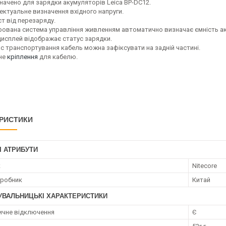
начено для зарядки акумуляторів Leica BP-DC12.
лектуальне визначення вхідного напруги.
ст від перезаряду.
грована система управління живленням автоматично визначає ємність а
дисплей відображає статус зарядки.
ас транспортування кабель можна зафіксувати на задній частині.
не
кріплення
для кабелю.
РИСТИКИ
І АТРИБУТИ
к
Nitecore
иробник
Китай
УВАЛЬНИЦЬКІ ХАРАКТЕРИСТИКИ
чне відключення
Є