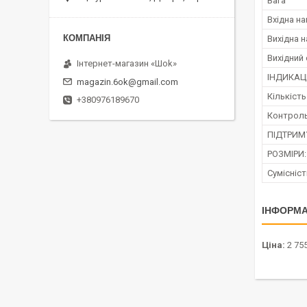
Вага
Вхідна н
Вихідна 
Вихідний
Інтернет-магазин «Шоk»
ІНДИКАЦ
magazin.6ok@gmail.com
Кількість
+380976189670
Контроль
ПІДТРИМУ
РОЗМІРИ:
Сумісніст
ІНФОРМА
Ціна:
2 755