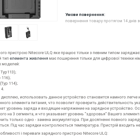
повернення товару протягом 14 днів
з
ного пристрою Nitecore ULQ яке працює тільки з певним типом заряджає
й тип
елемента живлення
має поширення тільки для цифрової техніки нім
х моделей:
Typ113);
 116);
(Typ 114);
 4.
 дисплею, использовать данное устройство становится намного легче и
нного элемента питания, что позволит проверить действительность ук
жет уровень заряда и входящее напряжение на зарядное устройство. О
го на 3 сегмента, и что указывает уровень "здоровья" Вашего элемент
чить только одно - замена аккумулятора. При досягненні повного заря
ься. Під час зарядки контролюється температура. Пристрій входить нев
обливості і переваги зарядного пристрою Nitecore ULQ: