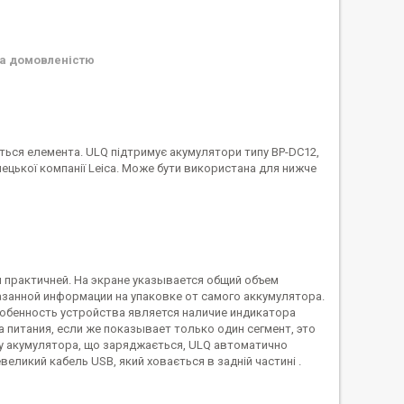
а домовленістю
ться елемента. ULQ підтримує акумулятори типу BP-DC12,
ецької компанії Leica. Може бути використана для нижче
 практичней. На экране указывается общий объем
азанной информации на упаковке от самого аккумулятора.
собенность устройства является наличие индикатора
а питания, если же показывает только один сегмент, это
ду акумулятора, що заряджається, ULQ автоматично
еликий кабель USB, який ховається в задній частині .