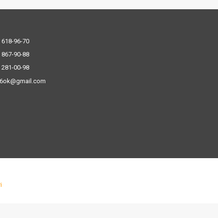
 618-96-70
 867-90-88
 281-00-98
.6ok@gmail.com
і