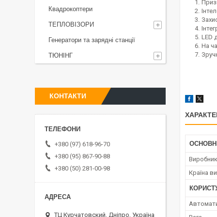
Приз
Квадрокоптери
Інте
Захи
ТЕПЛОВІЗОРИ
Інте
LED 
Генератори та зарядні станції
На ч
Зруч
ТЮНІНГ
КОНТАКТИ
ХАРАКТЕ
ОСНОВН
+380 (97) 618-96-70
+380 (95) 867-90-88
Виробни
+380 (50) 281-00-98
Країна в
КОРИСТ
Автомати
ТЦ Курчатовский, Дніпро, Україна