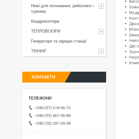
Виго
Ножі для полювання, риболовлі і
Зовн
туризму
Моду
Конта
Квадрокоптери
Два 
М'як
ТЕПЛОВІЗОРИ
Швид
Нейл
Генератори та зарядні станції
Дві 
ТЮНІНГ
Зруч
Регу
Компа
КОНТАКТИ
+380 (97) 618-96-70
+380 (95) 867-90-88
+380 (50) 281-00-98