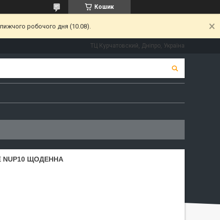
Кошик
лижчого робочого дня (10.08).
ТЦ Курчатовский, Дніпро, Україна
E NUP10 ЩОДЕННА