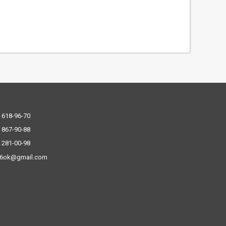
 618-96-70
 867-90-88
 281-00-98
.6ok@gmail.com