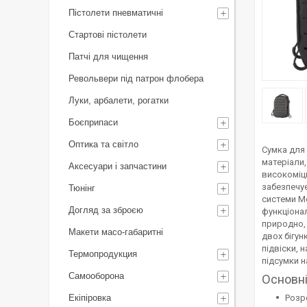
Пістолети пневматичні
Стартові пістолети
Патчі для чищення
Револьвери під патрон флобера
Луки, арбалети, рогатки
Боєприпаси
Оптика та світло
Сумка для
матеріали,
Аксесуари і запчастини
високоміцн
забезпечує
Тюнінг
системи М
Догляд за зброєю
функціонал
природно, 
Макети масо-габаритні
двох бігун
підвіски, 
Термопродукция
підсумки н
Самооборона
Основні
Екіпіровка
Розр