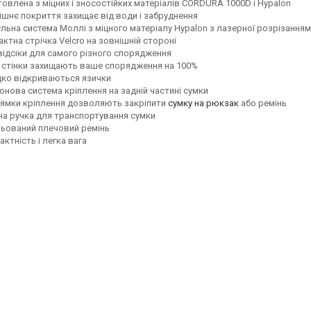
товлена з міцних і зносостійких матеріалів CORDURA 1000D і Hypalon
ішнє покриття захищає від води і забруднення
льна система Моллі з міцного матеріалу Hypalon з лазерної розрізанням
ктна стрічка Velcro на зовнішній стороні
відсіки для самого різного спорядження
і стінки захищають ваше спорядження на 100%
ко відкриваються язички
онова система кріплення на задній частині сумки
лямки кріплення дозволяють закріпити
сумку на рюкзак
або ремінь
на ручка для транспортування сумки
льований плечовий ремінь
ктність і легка вага