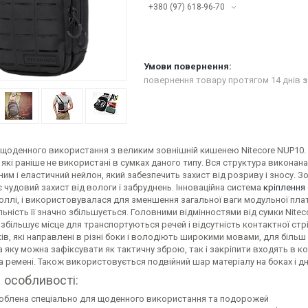
+380 (97) 618-96-70
повернення товару протягом 14 днів
з
 щоденного використання з великим зовнішній кишенею Nitecore NUP10.
 які раніше не використані в сумках даного типу. Вся структура виконана
им і еластичний нейлон, який забезпечить захист від розриву і зносу. 
 чудовий захист від вологи і забруднень. Інноваційна система
кріплення
оллі, і використовувалася для зменшення загальної ваги модульної п
ьність її значно збільшується. Головними відмінностями від сумки Nite
збільшує місце для транспортуються речей і відсутність контактної стр
ків, які направлені в різні боки і володіють широкими мовами, для біл
на яку можна зафіксувати як тактичну зброю, так і закріпити входять в 
а ремені. Також використовується подвійний шар матеріалу на боках і дні
 особливості:
облена спеціально для щоденного використання та подорожей