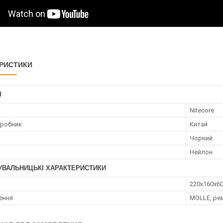
РИСТИКИ
І
к
Nitecore
иробник
Китай
Чорний
Нейлон
УВАЛЬНИЦЬКІ ХАРАКТЕРИСТИКИ
220х160х6
лення
MOLLE, ре