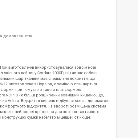
а домовленістю
 При виготовленні використовувалися зовсім нові
 з якісного нейлону Cordura 1000D, він являє собою
Зовнішній шар тканини має спеціальне покриття, що
6/12 виготовлена з Hypalon, є заміною стандартної
латформи, при тому що з такою платформою
core NDP10 - є більш розширений зовнішній кишеню, що,
ічки Velcro. Відкриття кишень відбувається за допомогою
ьш комфортного відкриття. На звороті розміщена система
комплект нейлонові кріплення для носіння тактичного
 конструкцію сумки набагато міцніше і стійкіше.