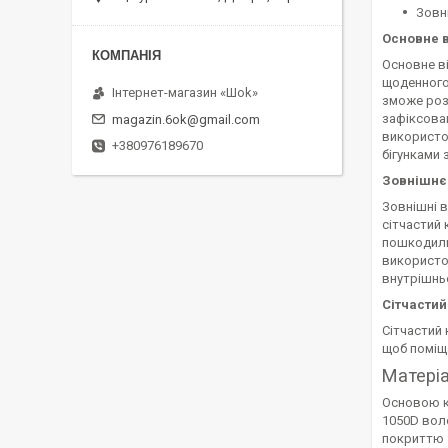
Зовн
Основне 
Основне ві
щоденного
Інтернет-магазин «Шоk»
зможе розш
зафіксован
magazin.6ok@gmail.com
використо
+380976189670
бігунками 
Зовнішнє
Зовнішні в
сітчастий 
пошкодилис
використов
внутрішньо
Сітчасти
Сітчастий 
щоб поміща
Матері
Основою ко
1050D воло
покриттю з