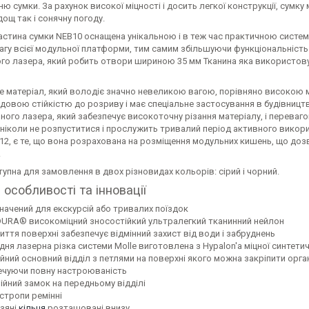
ю сумки. За рахунок високої міцності і досить легкої конструкції, сумк
дощ так і сонячну погоду.
астина сумки NEB10 оснащена унікальною і в теж час практичною систе
вагу всієї модульної платформи, тим самим збільшуючи функціональніст
ого лазера, який робить отвори шириною 35 мм Тканина яка використову
це матеріал, який володіє значно невеликою вагою, порівняно високою мі
довою стійкістю до розриву і має спеціальне застосування в будівницт
ого лазера, який забезпечує високоточну різання матеріалу, і перевагою
й ніколи не розпуститися і прослужить тривалий період активного вико
/12, є те, що вона розрахована на розміщення модульних кишень, що до
.
упна для замовлення в двох різновидах кольорів: сірий і чорний.
 особливості та інновації
начений для екскурсій або тривалих поїздок
URA® високоміцний зносостійкий ультралегкий тканинний нейлон
иття поверхні забезпечує відмінний захист від води і забруднень
дня лазерна різка системи Molle виготовлена з Hypalon'a міцної синтети
ійний основний відділ з петлями на поверхні якого можна закріпити орга
ечуючи повну настроюваність
ійний замок на передньому відділі
 стропи ремінні
зяні
кільця
розташовані внизу