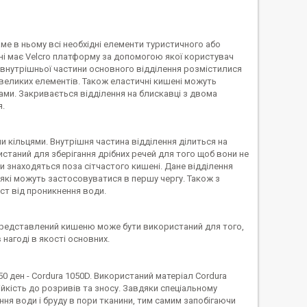
е в ньому всі необхідні елементи туристичного або
ні має Velcro платформу за допомогою якої користувач
у внутрішньої частини основного відділення розмістилися
евеликих елементів. Також еластичні кишені можуть
ми. Закривається відділення на блискавці з двома
я.
 кільцями. Внутрішня частина відділення ділиться на
станий для зберігання дрібних речей для того щоб вони не
 знаходяться поза сітчастого кишені. Дане відділення
 які можуть застосовуватися в першу чергу. Також з
ст від проникнення води.
. Представлений кишеню може бути використаний для того,
нагоді в якості основних.
0 ден - Cordura 1050D. Використаний матеріал Cordura
йкість до розривів та зносу. Завдяки спеціальному
ня води і бруду в пори тканини, тим самим запобігаючи