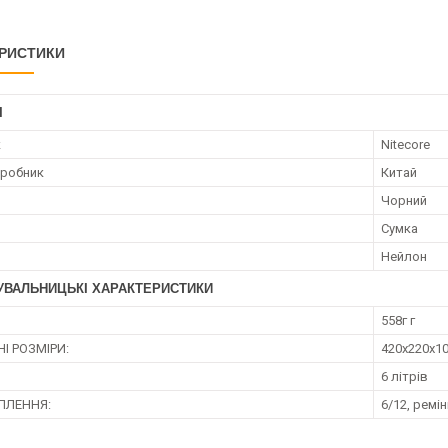
РИСТИКИ
І
к
Nitecore
иробник
Китай
Чорний
Сумка
Нейлон
УВАЛЬНИЦЬКІ ХАРАКТЕРИСТИКИ
558г г
І РОЗМІРИ:
420х220х1
6 літрів
ІПЛЕННЯ:
6/12, ремін