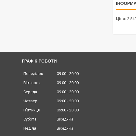
ІНФОРМА
Ціна:
2 849
ГРАФІК РОБОТИ
Понеділок
09:00
20:00
Вівторок
09:00
20:00
Середа
09:00
20:00
Четвер
09:00
20:00
Пʼятниця
09:00
20:00
Субота
Вихідний
Неділя
Вихідний