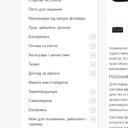
Стартові пістолети
Патчі для чищення
Револьвери під патрон флобера
Луки, арбалети, рогатки
Боєприпаси
Оптика та світло
Новинкою ц
туристами
Аксесуари і запчастини
повітрі. В
практично 
Тюнінг
великими і
Догляд за зброєю
Носіння
Макети масо-габаритні
Для підвищ
систему
кр
Термопродукция
для тих хт
дозволяючи
Самооборона
рівномірно
Екіпіровка
зменшитьс
Система фі
Ножі для полювання, риболовлі і
носити її 
туризму
рахунок р