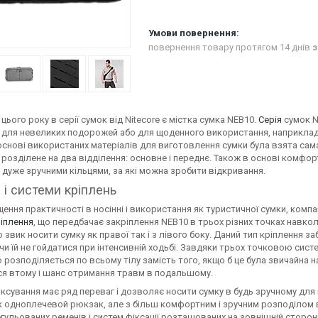
повернення товару протягом 14 днів
з
ього року в серії сумок від Nitecore є містка сумка NEB10.
Серія
сумок N
 для невеликих подорожей або для щоденного використання, наприклад,
 основі використаних матеріалів для виготовлення сумки була взята сама
розділене на два відділення: основне і переднє. Також в основі комфо
 дуже зручними кільцями, за які можна зробити відкривання.
 і системи кріплень
ення практичності в носінні і використання як туристичної сумки, ком
іплення
, що передбачає закріплення NEB10 в трьох різних точках навко
о звик носити сумку як правої так і з лівого боку. Даний тип кріплення 
 їй не гойдатися при інтенсивній ходьбі. Завдяки трьох точковою сист
 розподіляється по всьому тілу замість того, якщо б це була звичайна 
я втому і шанс отримання травм в подальшому.
ксування має ряд переваг і дозволяє носити сумку в будь зручному для в
як одноплечевой рюкзак, але з більш комфортним і зручним розподілом ваг
егульованих ременів і систем фіксації розташованих на зовнішній стор