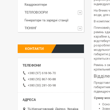
індивідуа
Квадрокоптери
На бічних
ТЕПЛОВІЗОРИ
води, для
Генератори та зарядні станції
В комплект
Плечовий р
ТЮНІНГ
ремінь зд
карабіни з
відстебнут
розроблял
КОНТАКТИ
модульног
габаритні 
кріпиться 
Ремінь з 
кріпильний
+380 (97) 618-96-70
Відділ
+380 (95) 867-90-88
Представле
+380 (50) 281-00-98
габаритним
підвищуюч
Сумку мож
Осно
Зовн
ТЦ Курчатовский, Дніпро, Україна