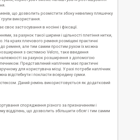
ня.
еменів, що дозволить розмістити збоку невелику пляшечку
 групи використання.
 своє застосування в носінні і фіксації.
ми, за рахунок такої ширини і щільності плетіння нитки,
о. На краях плечового ременя розміщені практичні
 до ременя, але тим самим простим рухом їх можна
е розширення з системою Velcro, таке введення
риналежності за рахунок розширення з допомогою
лечником. Представлений наплічник має практичні
зручному для користувача місці. У разі потреби наплічник
ожна відстебнути і покласти всередину сумки.
астексом. Даний ремінь використовується як додатковий
портування спорядження різного за призначенням і
му відділень, що дозволить збільшити обсяг і тим самим