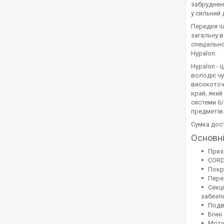
забрудненн
у сильний 
Передня ч
загальну 
спеціальн
Hypalon.
Hypalon - 
володіє чу
високоточн
край, яки
системи 6
предметів
Сумка дост
Основні
Приз
CORD
Покр
Пере
Секц
забезп
Подв
Бічні
Моту