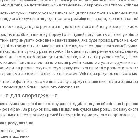
льно під себе, не дотримуючись встановлених виробником типом кріплен
 частинах сумки, також розмістилися місця складаються з нейлонових р
 швидкого вилучення чи додаткового розміщення спорядження основної
 також входить два ременя з міцного і якісного нейлону, кожен з яких має
емінь має більш широку форму і оснащений регулюють довжину кріплення
атний витримувати основне навантаження, яка буде проводиться на ньог
датні витримувати велике навантаження, яке передається з самої сумки
и і скласти в сумку у разі потреби. На одній частині ременя є спеціальн
ося для того, щоб користувач зміг завжди мати під рукою необхідні п
о кишені. Також основний плечовий ремінь комплектується зручним нап
розміри, та регулюючу систему за рахунок якої він може розміститися в 
на ремінь з допомогою язичків на системі Velcro, за рахунок якої його м
системою фастекс - має менш широку форму і оснащений пластиковим ф
 елемент для більш надійного фіксування.
ення для спорядження
на сумка має різні по застосуванню відділення для зберігання і транс
 розмірам. За рахунок кишень і відділень сумка має розширювану систе
и кількість переносимих речей і елементів туристичного спорядження.
на розділити на:
вне відділення
ішнє відділення