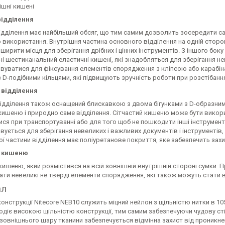
ішні кишені
відділення
дділення має найбільший обсяг, що тим самим дозволить зосередити сам
 використання. Внутрішня частина основного відділення на одній сторо
ирити місця для зберігання дрібних і цінних інструментів. З іншого бок
і шестиканальний еластичні кишені, які знадобляться для зберігання н
вуватися для фіксування елементів спорядження з кліпсою або карабіна
з D-подібними кільцями, які підвищують зручність роботи при розстібанн
 відділення
ідділення також оснащений блискавкою з двома бігунками з D-образними
кишеню і природно саме відділення. Сітчастий кишеню може бути викори
я при транспортуванні або для того щоб не пошкодити інші інструменти
ується для зберігання невеликих і важливих документів і інструментів,
ї частини відділення має поліуретанове покриття, яке забезпечить захи
й кишеню
кишеню, який розмістився на всій зовнішній внутрішній стороні сумки
ти невеликі не тверді елементи спорядження, які також можуть стати в 
ал
нструкції Nitecore NEB10 служить міцний нейлон з щільністю нитки в 105
діє високою щільністю конструкції, тим самим забезпечуючи чудову сті
овнішнього шару тканини забезпечується відмінна захист від проникнен