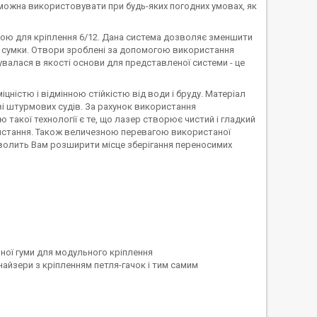
у можна використовувати при будь-яких погодних умовах, як
мою для кріплення 6/12. Дана система дозволяє зменшити
ь сумки. Отвори зроблені за допомогою використання
валася в якості основи для представленої системи - це
цністю і відмінною стійкістю від води і бруду. Матеріал
ві штурмових судів. За рахунок використання
 такої технології є те, що лазер створює чистий і гладкий
ристання. Також величезною перевагою використаної
зволить Вам розширити місце зберігання переносимих
чної гуми для модульного кріплення
найзери з кріпленням петля-гачок і тим самим