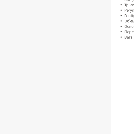
Трьо
Регул
D-об
Об'єм
Основ
Перед
Вага: