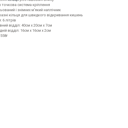
х точкова система кріплення
ьований і знімних м'який наплічник
разні кільця для швидкого відкривання кишень
: 6 літрів
ний відділ: 40см х 20см х 7см
ній відділ: 16см х 16см х 2см
 558г