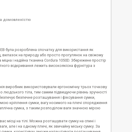
а домовленістю
EB була розроблена спочатку для використання як
 вилазок на природу або просто прогулянок на свіжому
 міцна і надійна тканина Cordura 1050D. Збережене простір
ртного відкривання лежить високоякісна фурнітура з
панія виробник використовували ергономічну трьох точкову
ло людського тіла, тим самим підвищуючи рівень зручності
забезпечує безпечне розташування і фіксування сумки,
емою кріплення сумки, вагу носимого на плечі спорядження
наплічна сумка, з таким розподілом ваги значною мірою
ас місці на тілі. Можна розташувати сумку на спині і
и, але і на одному плечі, як звичайну міську сумку. За
оні сумки, користувач зможе налаштувати розташування