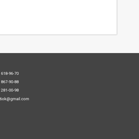
 618-96-70
 867-90-88
 281-00-98
.6ok@gmail.com