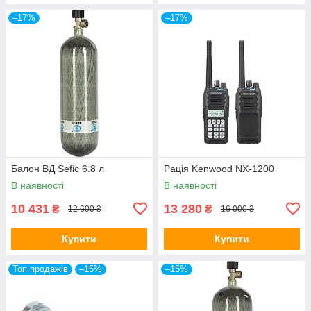
–17%
–17%
Балон ВД Sefic 6.8 л
Рація Kenwood NX-1200
В наявності
В наявності
10 431
13 280
₴
₴
12 600 ₴
16 000 ₴
Купити
Купити
Топ продажів
–15%
–15%