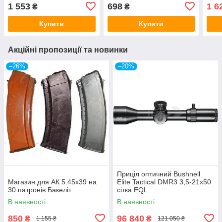
1 553
698
1 6
₴
₴
Купити
Купити
Акційні пропозиції та новинки
–26%
–20%
Приціл оптичний Bushnell
Магазин для АК 5.45х39 на
Elite Tactical DMR3 3,5-21x50
30 патронів Бакеліт
сітка EQL
В наявності
В наявності
850
96 840
₴
₴
1 155 ₴
121 050 ₴