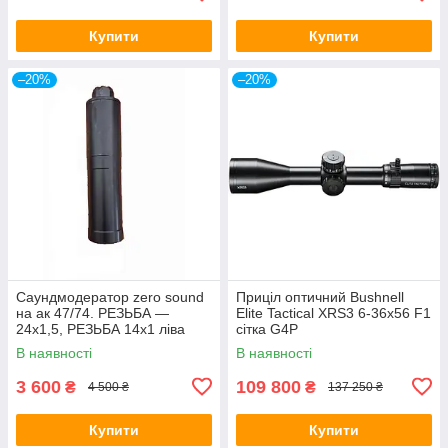
Купити
Купити
–20%
–20%
Саундмодератор zero sound
Приціл оптичний Bushnell
на ак 47/74. РЕЗЬБА —
Elite Tactical XRS3 6-36x56 F1
24х1,5, РЕЗЬБА 14х1 ліва
сітка G4P
В наявності
В наявності
3 600
109 800
₴
₴
4 500 ₴
137 250 ₴
Купити
Купити