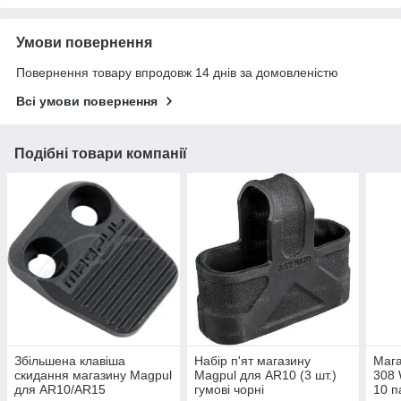
Умови повернення
Повернення товару впродовж 14 днів за домовленістю
Всі умови повернення
Подібні товари компанії
Збільшена клавіша
Набір п'ят магазину
Маг
скидання магазину Magpul
Magpul для AR10 (3 шт.)
308 
для AR10/AR15
гумові чорні
10 п