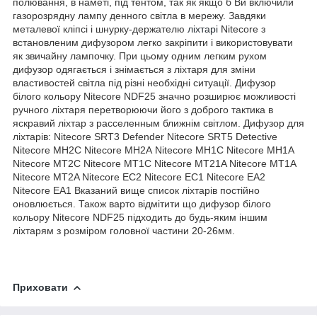
полювання, в наметі, під тентом, так як якщо б Ви включили
газорозрядну лампу денного світла в мережу. Завдяки
металевої кліпсі і шнурку-держателю
ліхтарі
Nitecore з
встановленим дифузором легко закріпити і використовувати
як звичайну лампочку. При цьому одним легким рухом
дифузор одягається і знімається з ліхтаря для зміни
властивостей світла під різні необхідні ситуації. Дифузор
білого кольору Nitecore NDF25 значно розширює можливості
ручного ліхтаря перетворюючи його з доброго тактика в
яскравий ліхтар з расселенным ближнім світлом. Дифузор для
ліхтарів: Nitecore SRT3 Defender Nitecore SRT5 Detective
Nitecore МН2С Nitecore МН2А Nitecore МН1С Nitecore МН1А
Nitecore MT2C Nitecore MT1C Nitecore MT21A Nitecore MT1A
Nitecore MT2A Nitecore EC2 Nitecore EC1 Nitecore ЕА2
Nitecore ЕА1 Вказаний вище список ліхтарів постійно
оновлюється. Також варто відмітити що дифузор білого
кольору Nitecore NDF25 підходить до будь-яким іншим
ліхтарям з розміром головної частини 20-26мм.
Приховати