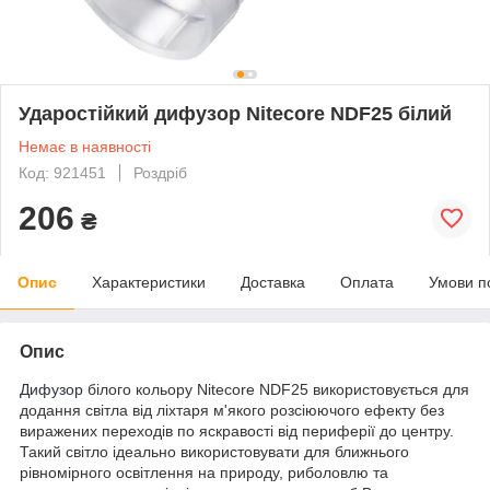
Ударостійкий дифузор Nitecore NDF25 білий
Немає в наявності
Код: 921451
Роздріб
206
₴
Опис
Характеристики
Доставка
Оплата
Умови п
Опис
Дифузор
білого кольору Nitecore NDF25 використовується для
додання світла від ліхтаря м'якого розсіюючого ефекту без
виражених переходів по яскравості від периферії до центру.
Такий світло ідеально використовувати для ближнього
рівномірного освітлення на природу, риболовлю та