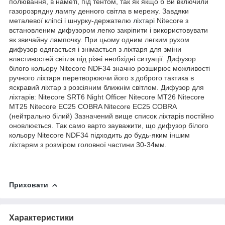
полювання, в наметі, під тентом, так як якщо б Ви включили
газорозрядну лампу денного світла в мережу. Завдяки
металевої кліпсі і шнурку-держателю
ліхтарі
Nitecore з
встановленим дифузором легко закріпити і використовувати
як звичайну лампочку. При цьому одним легким рухом
дифузор одягається і знімається з ліхтаря для зміни
властивостей світла під різні необхідні ситуації. Дифузор
білого кольору Nitecore NDF34 значно розширює можливості
ручного ліхтаря перетворюючи його з доброго тактика в
яскравий ліхтар з розсіяним ближнім світлом. Дифузор для
ліхтарів: Nitecore SRT6 Night Officer Nitecore MT26 Nitecore
MT25 Nitecore EC25 COBRA Nitecore EC25 COBRA
(нейтрально білий) Зазначений вище список ліхтарів постійно
оновлюється. Так само варто зауважити, що дифузор білого
кольору Nitecore NDF34 підходить до будь-яким іншим
ліхтарям з розміром головної частини 30-34мм.
Приховати
Характеристики